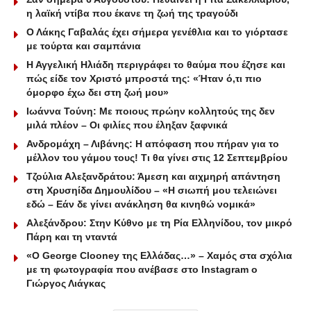
η λαϊκή ντίβα που έκανε τη ζωή της τραγούδι
Ο Λάκης Γαβαλάς έχει σήμερα γενέθλια και το γιόρτασε
με τούρτα και σαμπάνια
Η Αγγελική Ηλιάδη περιγράφει το θαύμα που έζησε και
πώς είδε τον Χριστό μπροστά της: «Ήταν ό,τι πιο
όμορφο έχω δει στη ζωή μου»
Ιωάννα Τούνη: Με ποιους πρώην κολλητούς της δεν
μιλά πλέον – Οι φιλίες που έληξαν ξαφνικά
Ανδρομάχη – Λιβάνης: Η απόφαση που πήραν για το
μέλλον του γάμου τους! Τι θα γίνει στις 12 Σεπτεμβρίου
Τζούλια Αλεξανδράτου: Άμεση και αιχμηρή απάντηση
στη Χρυσηίδα Δημουλίδου – «Η σιωπή μου τελειώνει
εδώ – Εάν δε γίνει ανάκληση θα κινηθώ νομικά»
Αλεξάνδρου: Στην Κύθνο με τη Ρία Ελληνίδου, τον μικρό
Πάρη και τη νταντά
«Ο George Clooney της Ελλάδας…» – Χαμός στα σχόλια
με τη φωτογραφία που ανέβασε στο Instagram ο
Γιώργος Λιάγκας