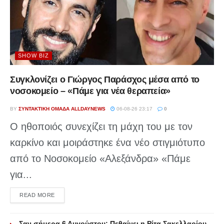
SHOW BIZ
Συγκλονίζει ο Γιώργος Παράσχος μέσα από το
νοσοκομείο – «Πάμε για νέα θεραπεία»
BY
ΣΥΝΤΑΚΤΙΚΉ ΟΜΆΔΑ ALLDAYNEWS
06-08-26 23:17
0
Ο ηθοποιός συνεχίζει τη μάχη του με τον
καρκίνο και μοιράστηκε ένα νέο στιγμιότυπο
από το Νοσοκομείο «Αλεξάνδρα» «Πάμε
για...
DETAILS
READ MORE
Σαν σήμερα 6 Αυγούστου: Πεθαίνει η Ρίτα Σακελλαρίου,