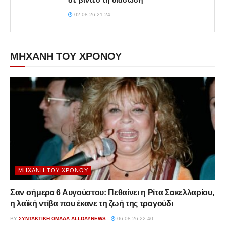
σε βίντεο τη διάσωση
02-08-26 21:24
ΜΗΧΑΝΗ ΤΟΥ ΧΡΟΝΟΥ
ΜΗΧΑΝΉ ΤΟΥ ΧΡΌΝΟΥ
Σαν σήμερα 6 Αυγούστου: Πεθαίνει η Ρίτα Σακελλαρίου,
η λαϊκή ντίβα που έκανε τη ζωή της τραγούδι
BY
ΣΥΝΤΑΚΤΙΚΉ ΟΜΆΔΑ ALLDAYNEWS
06-08-26 22:40