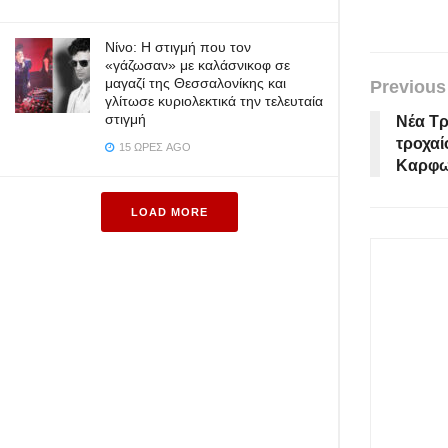
Νίνο: Η στιγμή που τον
«γάζωσαν» με καλάσνικοφ σε
μαγαζί της Θεσσαλονίκης και
Previous
γλίτωσε κυριολεκτικά την τελευταία
στιγμή
Νέα Τ
τροχαί
15 ΏΡΕΣ AGO
Καρφω
LOAD MORE