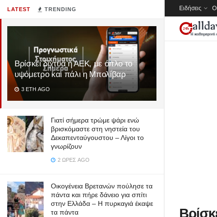
Ειδήσεις
Ο
LATEST
TRENDING
Βρίσκει δίχτυα η ΑΕΚ, με όπλο το
υψόμετρο και πάλι η Μπολίβαρ
3 ΈΤΗ AGO
Γιατί σήμερα τρώμε ψάρι ενώ
βρισκόμαστε στη νηστεία του
Δεκαπενταύγουστου – Λίγοι το
γνωρίζουν
2 ΏΡΕΣ AGO
Οικογένεια Βρετανών πούλησε τα
πάντα και πήρε δάνειο για σπίτι
στην Ελλάδα – Η πυρκαγιά έκαψε
Βρίσκε
τα πάντα