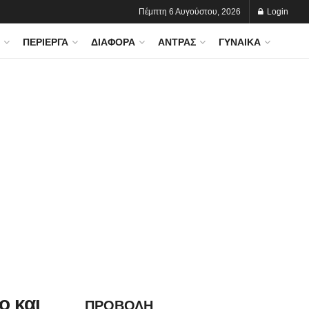
Πέμπτη 6 Αυγούστου, 2026
Login
ΠΕΡΊΕΡΓΑ
ΔΙΆΦΟΡΑ
ΆΝΤΡΑΣ
ΓΥΝΑΊΚΑ
ο και
ΠΡΟΒΟΛΗ