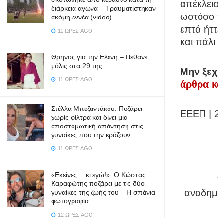
απέκλεισ
διάρκεια αγώνα – Τραυματίστηκαν
ωστόσο 
ακόμη εννέα (video)
επτά ήττ
11 ΏΡΕΣ AGO
και πάλι
Θρήνος για την Ελένη – Πέθανε
μόλις στα 29 της
Μην ξεχ
11 ΏΡΕΣ AGO
άρθρα κ
Στέλλα Μπεζαντάκου: Ποζάρει
ΕΕΕΠ | 
χωρίς φίλτρα και δίνει μια
αποστομωτική απάντηση στις
γυναίκες που την κράζουν
11 ΏΡΕΣ AGO
«Εκείνες… κι εγώ!»: Ο Κώστας
Καραφώτης ποζάρει με τις δύο
αναδημο
γυναίκες της ζωής του – Η σπάνια
φωτογραφία
12 ΏΡΕΣ AGO