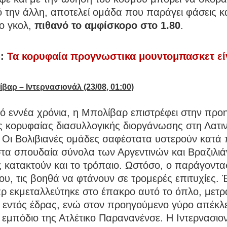
την άλλη, αποτελεί ομάδα που παράγει φάσεις κα
ο γκολ,
πιθανό το αμφίσκορο στο 1.80
.
ώ:
Τα κορυφαία προγνωστικα μουντομπασκετ εί
βαρ – Ιντερνασιονάλ (23/08, 01:00)
 εννέα χρόνια, η Μπολίβαρ επιστρέφει στην προη
 κορυφαίας διασυλλογικής διοργάνωσης στη Λατιν
. Οι Βολιβιανές ομάδες σαφέστατα υστερούν κατά
στα σπουδαία σύνολα των Αργεντινών και Βραζιλι
 κατακτούν και το τρόπαιο. Ωστόσο, ο παράγοντα
υ, τις βοηθά να φτάνουν σε τρομερές επιτυχίες. 
ρ εκμεταλλεύτηκε στο έπακρο αυτό το όπλο, μετρ
ς εντός έδρας, ενώ στον προηγούμενο γύρο απέκλε
εμπόδιο της Ατλέτικο Παρανανένσε. Η Ιντερνασιο