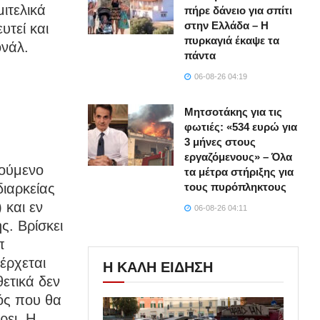
ιτελικά
πήρε δάνειο για σπίτι
στην Ελλάδα – Η
υτεί και
πυρκαγιά έκαψε τα
ονάλ.
πάντα
06-08-26 04:19
Μητσοτάκης για τις
φωτιές: «534 ευρώ για
3 μήνες στους
εργαζόμενους» – Όλα
γούμενο
τα μέτρα στήριξης για
ιαρκείας
τους πυρόπληκτους
 και εν
06-08-26 04:11
ης. Βρίσκει
π
έρχεται
Η ΚΑΛΗ ΕΙΔΗΣΗ
ετικά δεν
μός που θα
ρει. Η