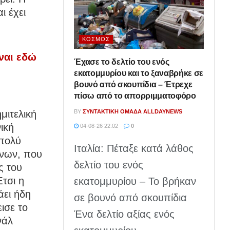
ι έχει
ΚΌΣΜΟΣ
ναι εδώ
Έχασε το δελτίο του ενός
εκατομμυρίου και το ξαναβρήκε σε
βουνό από σκουπίδια – Έτρεχε
πίσω από το απορριμματοφόρο
BY
ΣΥΝΤΑΚΤΙΚΉ ΟΜΆΔΑ ALLDAYNEWS
μιτελική
ική
04-08-26 22:02
0
 πολύ
Ιταλία: Πέταξε κατά λάθος
άνων, που
δελτίο του ενός
ς του
Έτσι η
εκατομμυρίου – Το βρήκαν
άει ήδη
σε βουνό από σκουπίδια
ισε το
Ένα δελτίο αξίας ενός
νάλ