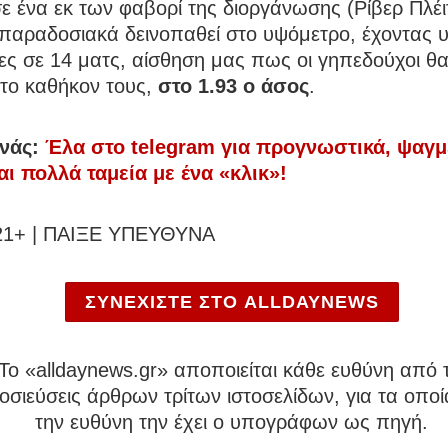
ε ένα εκ των φαβορί της διοργάνωσης (Ρίβερ Πλέι
παραδοσιακά δεινοπαθεί στο υψόμετρο, έχοντας υ
ες σε 14 ματς, αίσθηση μας πως οι γηπεδούχοι θ
 το καθήκον τους,
στο 1.93 ο άσος
.
νάς:
Έλα στο telegram για προγνωστικά, ψαγμ
αι πολλά ταμεία με ένα «κλικ»!
21+ | ΠΑΙΞΕ ΥΠΕΥΘΥΝΑ
ΣΥΝΕΧΙΣΤΕ ΣΤΟ ALLDAYNEWS
To «alldaynews.gr» αποποιείται κάθε ευθύνη από τ
σιεύσεις άρθρων τρίτων ιστοσελίδων, για τα οποί
την ευθύνη την έχει ο υπογράφων ως πηγή.