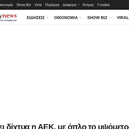
ικονομία
Show Biz
Viral
Περίεργα
Διάφορα
Άντρας
Γυναίκα
ΕΙΔΉΣΕΙΣ
ΟΙΚΟΝΟΜΊΑ
SHOW BIZ
VIRAL
ι δίχτυα η ΑΕΚ, με όπλο το υψόμετρ