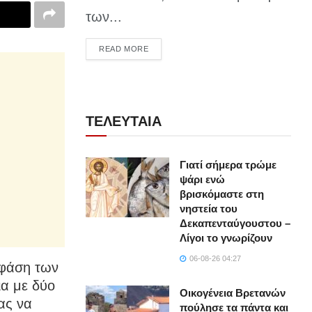
των...
DETAILS
READ MORE
ΤΕΛΕΥΤΑΙΑ
Γιατί σήμερα τρώμε
ψάρι ενώ
βρισκόμαστε στη
νηστεία του
Δεκαπενταύγουστου –
Λίγοι το γνωρίζουν
06-08-26 04:27
 φάση των
ια με δύο
Οικογένεια Βρετανών
ας να
πούλησε τα πάντα και