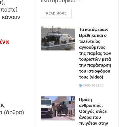
εκατομμυρίου...
τ),
ποστεί
DETAILS
READ MORE
α κάνουν
Τα κατάφεραν:
Βρέθηκε και ο
ένα
τελευταίος
αγνοούμενος
της παρέας των
τουριστών μετά
την παράσυρση
του ιστιοφόρου
τους (video)
03-08-26 12:18
Πράξη
ις
ανθρωπιάς:
Οδηγός σώζει
α (άρθρα)
άνδρα που
πνιγόταν στην