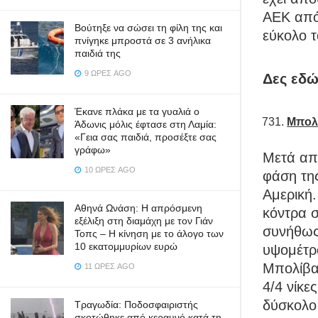
ΑΕΚ από 
Βούτηξε να σώσει τη φίλη της και
εύκολο τ
πνίγηκε μπροστά σε 3 ανήλικα
παιδιά της
9 ΏΡΕΣ AGO
Δες εδ
Έκανε πλάκα με τα γυαλιά ο
Mπολί
Άδωνις μόλις έφτασε στη Λαμία:
«Γεια σας παιδιά, προσέξτε σας
γράφω»
Μετά από
10 ΏΡΕΣ AGO
φάση της
Αμερική
Αθηνά Ωνάση: Η απρόσμενη
κόντρα 
εξέλιξη στη διαμάχη με τον Γιάν
συνήθως
Τοπς – Η κίνηση με το άλογο των
10 εκατομμυρίων ευρώ
υψομέτρο
Μπολίβα
11 ΏΡΕΣ AGO
4/4 νίκε
δύσκολο 
Τραγωδία: Ποδοσφαιριστής
σκοτώθηκε από κεραυνό κατά τη