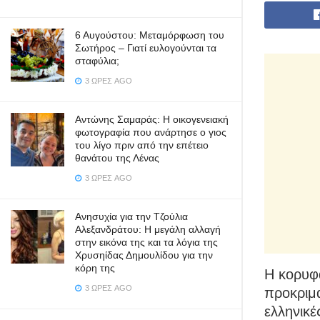
6 Αυγούστου: Μεταμόρφωση του
Σωτήρος – Γιατί ευλογούνται τα
σταφύλια;
3 ΏΡΕΣ AGO
Αντώνης Σαμαράς: Η οικογενειακή
φωτογραφία που ανάρτησε ο γιος
του λίγο πριν από την επέτειο
θανάτου της Λένας
3 ΏΡΕΣ AGO
Ανησυχία για την Τζούλια
Αλεξανδράτου: Η μεγάλη αλλαγή
στην εικόνα της και τα λόγια της
Χρυσηίδας Δημουλίδου για την
κόρη της
Η κορυφα
3 ΏΡΕΣ AGO
προκριμα
ελληνικέ