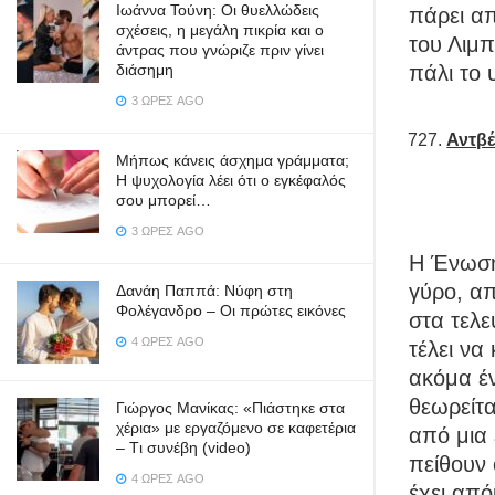
Ιωάννα Τούνη: Οι θυελλώδεις
πάρει απ
σχέσεις, η μεγάλη πικρία και ο
του Λιμπ
άντρας που γνώριζε πριν γίνει
πάλι το 
διάσημη
3 ΏΡΕΣ AGO
Αντβέ
Μήπως κάνεις άσχημα γράμματα;
Η ψυχολογία λέει ότι ο εγκέφαλός
σου μπορεί…
3 ΏΡΕΣ AGO
Η Ένωση
γύρο, απ
Δανάη Παππά: Νύφη στη
Φολέγανδρο – Οι πρώτες εικόνες
στα τελε
4 ΏΡΕΣ AGO
τέλει να
ακόμα έ
θεωρείτα
Γιώργος Μανίκας: «Πιάστηκε στα
χέρια» με εργαζόμενο σε καφετέρια
από μια 
– Tι συνέβη (video)
πείθουν 
4 ΏΡΕΣ AGO
έχει από