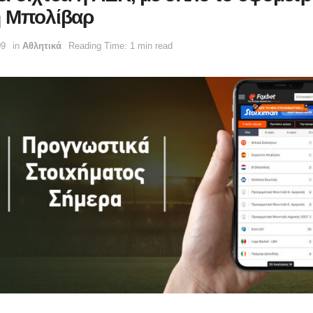
η Μπολίβαρ
09
in
Αθλητικά
Reading Time: 1 min read