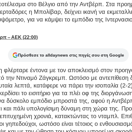
οτέλεσμα στο Βέλγιο από την Αντβέρπ. Στα προημ
ερταδόρες η Μπολίβαρ, δείχνει ικανή να εκμεταλλε
υψόμετρο, για να κάμψει το εμπόδιο της Ιντερνασι
ρπ – ΑΕΚ (22:00)
Πρόσθεσε το alldaynews στις πηγές σου στη Google
 φλέρταρε έντονα με τον αποκλεισμό στον προη
ό την Ντιναμό Ζάγκρεμπ. Ωστόσο με αντεπίθεση δ
υταία λεπτά, κατάφερε να πάρει την ισοπαλία (2-2)
 κερδίσει το εισιτήριο για τα πλέι οφ της διοργάνωσ
να δύσκολο εμπόδιο μπροστά της, αφού η Αντβέρ
ι και πάλι υπολογίσιμη δύναμη στη χώρα της. Προ
επιτυχημένη χρονιά, κατακτώντας το νταμπλ. Επιθ
οι γηπεδούχοι, ωστόσο είναι τέτοιος ο ενθουσιασ
ψε και με την ώθηση του κόσμου μπορεί να σκορά