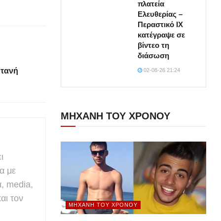
πλατεία
Ελευθερίας –
Περαστικό ΙΧ
κατέγραψε σε
βίντεο τη
διάσωση
ντανή
02-08-26 21:24
ΜΗΧΑΝΗ ΤΟΥ ΧΡΟΝΟΥ
ι
α με
α, media,
αι τον
ΜΗΧΑΝΉ ΤΟΥ ΧΡΌΝΟΥ