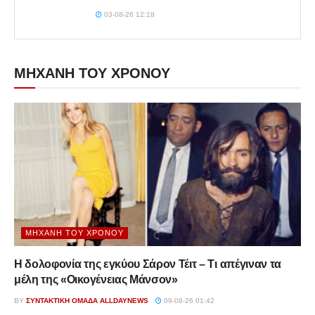
03-08-26 12:18
ΜΗΧΑΝΗ ΤΟΥ ΧΡΟΝΟΥ
ΜΗΧΑΝΉ ΤΟΥ ΧΡΌΝΟΥ
Η δολοφονία της εγκύου Σάρον Τέιτ – Τι απέγιναν τα
μέλη της «Οικογένειας Μάνσον»
BY
ΣΥΝΤΑΚΤΙΚΉ ΟΜΆΔΑ ALLDAYNEWS
09-08-26 01:42