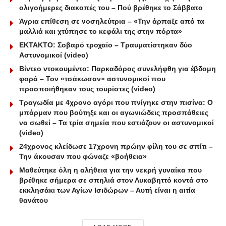
ολιγοήμερες διακοπές του – Πού βρέθηκε το Σάββατο
Άγρια επίθεση σε νοσηλεύτρια – «Την άρπαξε από τα
μαλλιά και χτύπησε το κεφάλι της στην πόρτα»
ΕΚΤΑΚΤΟ: Σοβαρό τροχαίο – Τραυματίστηκαν δύο
Αστυνομικοί (video)
Βίντεο ντοκουμέντο: Παρκαδόρος συνελήφθη για έβδομη
φορά – Τον «τσάκωσαν» αστυνομικοί που
προσποιήθηκαν τους τουρίστες (video)
Τραγωδία με 4χρονο αγόρι που πνίγηκε στην πισίνα: O
μπάρμαν που βούτηξε και οι αγωνιώδεις προσπάθειες
να σωθεί – Τα τρία σημεία που εστιάζουν οι αστυνομικοί
(video)
24χρονος κλείδωσε 17χρονη πρώην φίλη του σε σπίτι –
Την άκουσαν που φώναζε «βοήθεια»
Μαθεύτηκε όλη η αλήθεια για την νεκρή γυναίκα που
βρέθηκε σήμερα σε σπηλιά στον Λυκαβηττό κοντά στο
εκκλησάκι των Αγίων Ισιδώρων – Αυτή είναι η αιτία
θανάτου