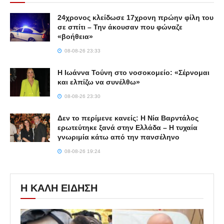
24χρονος κλείδωσε 17χρονη πρώην φίλη του
σε σπίτι – Την άκουσαν που φώναζε
«βοήθεια»
08-08-26 23:33
Η Ιωάννα Τούνη στο νοσοκομείο: «Σέρνομαι
και ελπίζω να συνέλθω»
08-08-26 23:30
Δεν το περίμενε κανείς: Η Νία Βαρντάλος
ερωτεύτηκε ξανά στην Ελλάδα – Η τυχαία
γνωριμία κάτω από την πανσέληνο
08-08-26 19:24
Η ΚΑΛΗ ΕΙΔΗΣΗ