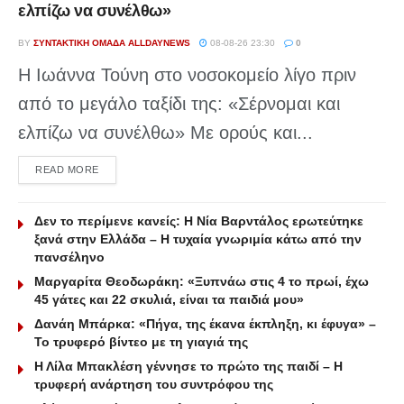
ελπίζω να συνέλθω»
BY
ΣΥΝΤΑΚΤΙΚΉ ΟΜΆΔΑ ALLDAYNEWS
08-08-26 23:30
0
Η Ιωάννα Τούνη στο νοσοκομείο λίγο πριν
από το μεγάλο ταξίδι της: «Σέρνομαι και
ελπίζω να συνέλθω» Με ορούς και...
DETAILS
READ MORE
Δεν το περίμενε κανείς: Η Νία Βαρντάλος ερωτεύτηκε
ξανά στην Ελλάδα – Η τυχαία γνωριμία κάτω από την
πανσέληνο
Μαργαρίτα Θεοδωράκη: «Ξυπνάω στις 4 το πρωί, έχω
45 γάτες και 22 σκυλιά, είναι τα παιδιά μου»
Δανάη Μπάρκα: «Πήγα, της έκανα έκπληξη, κι έφυγα» –
Το τρυφερό βίντεο με τη γιαγιά της
Η Λίλα Μπακλέση γέννησε το πρώτο της παιδί – Η
τρυφερή ανάρτηση του συντρόφου της