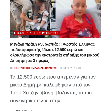
Η ΚΑΛΉ ΕΊΔΗΣΗ ΤΗΣ ΗΜΈΡΑΣ
Μεγάλη πράξη ανθρωπιάς: Γνωστός Έλληνας
ποδοσφαιριστής έδωσε 12.500 ευρώ και
ολοκλήρωσε την εκστρατεία στήριξης του μικρού
Δημήτρη σε 3 ημέρες
BY
ΣΥΝΤΑΚΤΙΚΉ ΟΜΆΔΑ ALLDAYNEWS
08-08-26 11:10
Τα 12.500 ευρώ που απέμεναν για τον
μικρό Δημήτρη καλύφθηκαν από τον
Τάσο Χατζηγιοβάνη, βάζοντας το πιο
συγκινητικό τέλος στην...
DETAILS
READ MORE