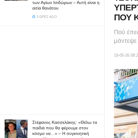
των Αγίων Ισιδώρων – Αυτή είναι η
ΥΠΕΡ
αιτία θανάτου
ΠΟΥ Κ
3 ΏΡΕΣ AGO
Πού έπεσ
μάντεψε
18-05-26 08:
Στέφανος Κασσελάκης: «Θέλω τα
παιδιά που θα φέρουμε στον
κόσμο να…» – Η συγκινητική