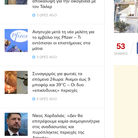
αποκάλυψη για την οικογένεια με
τον Τάιλερ
3 ΏΡΕΣ AGO
Ανησυχία μετά τη νέα μελέτη για
το εμβόλιο της Pfizer – Τι
εντόπισαν οι επιστήμονες στα
53
μάτια
SHARES
3 ΏΡΕΣ AGO
Συναγερμός για φωτιές τα
επόμενα 24ωρα: Άνεμοι έως 9
μποφόρ και 39°C – Οι δυο
«επικίνδυνες» περιοχές
6 ΏΡΕΣ AGO
Νίκος Χαρδαλιάς: «Δεν θα
επιτρέψουμε καμία ανεμογεννήτρια
στις αναδασωτέες και
πυρόπληκτες περιοχές της
Αττικής»