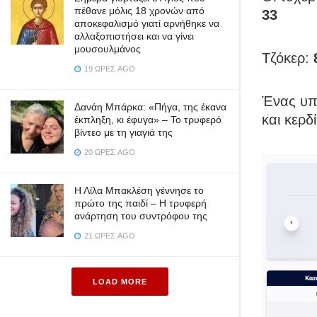
πέθανε μόλις 18 χρονών από
33
αποκεφαλισμό γιατί αρνήθηκε να
αλλαξοπιστήσει και να γίνει
μουσουλμάνος
Τζόκερ:
19 ΏΡΕΣ AGO
Ένας υπ
Δανάη Μπάρκα: «Πήγα, της έκανα
και κερδ
έκπληξη, κι έφυγα» – Το τρυφερό
βίντεο με τη γιαγιά της
20 ΏΡΕΣ AGO
Η Λίλα Μπακλέση γέννησε το
πρώτο της παιδί – Η τρυφερή
ανάρτηση του συντρόφου της
21 ΏΡΕΣ AGO
LOAD MORE