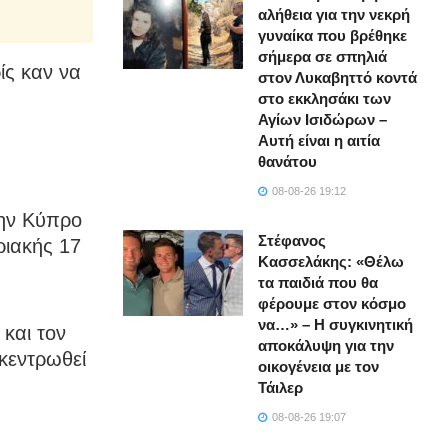
αλήθεια για την νεκρή
γυναίκα που βρέθηκε
σήμερα σε σπηλιά
ίς καν να
στον Λυκαβηττό κοντά
στο εκκλησάκι των
Αγίων Ισιδώρων –
Αυτή είναι η αιτία
θανάτου
08-08-26 19:12
την Κύπρο
Στέφανος
ριακής 17
Κασσελάκης: «Θέλω
τα παιδιά που θα
φέρουμε στον κόσμο
να…» – Η συγκινητική
και τον
αποκάλυψη για την
γκεντρωθεί
οικογένεια με τον
Τάιλερ
08-08-26 19:07