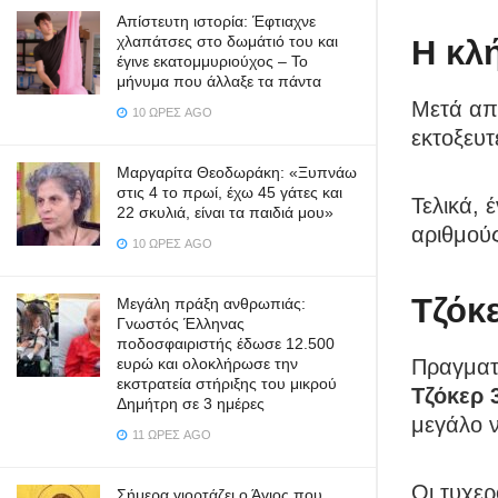
Απίστευτη ιστορία: Έφτιαχνε
χλαπάτσες στο δωμάτιό του και
Η κλ
έγινε εκατομμυριούχος – Το
μήνυμα που άλλαξε τα πάντα
Μετά από
10 ΏΡΕΣ AGO
εκτοξευτ
Μαργαρίτα Θεοδωράκη: «Ξυπνάω
στις 4 το πρωί, έχω 45 γάτες και
Τελικά, 
22 σκυλιά, είναι τα παιδιά μου»
αριθμούς
10 ΏΡΕΣ AGO
Τζόκ
Μεγάλη πράξη ανθρωπιάς:
Γνωστός Έλληνας
ποδοσφαιριστής έδωσε 12.500
Πραγματ
ευρώ και ολοκλήρωσε την
εκστρατεία στήριξης του μικρού
Τζόκερ 
Δημήτρη σε 3 ημέρες
μεγάλο ν
11 ΏΡΕΣ AGO
Οι τυχερ
Σήμερα γιορτάζει ο Άγιος που