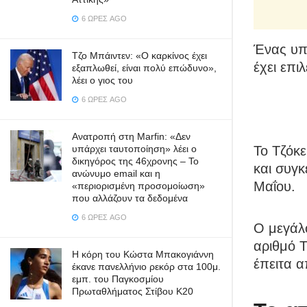
6 ΏΡΕΣ AGO
Ένας υπ
Τζο Μπάιντεν: «Ο καρκίνος έχει
έχει επι
εξαπλωθεί, είναι πολύ επώδυνο»,
λέει ο γιος του
6 ΏΡΕΣ AGO
Ανατροπή στη Marfin: «Δεν
υπάρχει ταυτοποίηση» λέει ο
Το Τζόκ
δικηγόρος της 46χρονης – Το
και συγκ
ανώνυμο email και η
Μαΐου.
«περιορισμένη προσομοίωση»
που αλλάζουν τα δεδομένα
6 ΏΡΕΣ AGO
Ο μεγάλο
αριθμό Τ
Η κόρη του Κώστα Μπακογιάννη
έπειτα α
έκανε πανελλήνιο ρεκόρ στα 100μ.
εμπ. του Παγκοσμίου
Πρωταθλήματος Στίβου Κ20