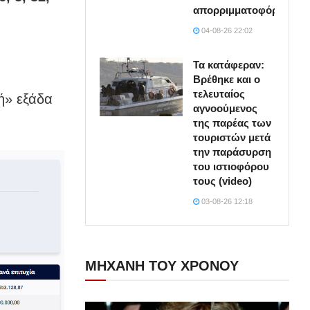
απορριμματοφόρο
04-08-26 22:02
Τα κατάφεραν:
Βρέθηκε και ο
τελευταίος
ή» εξάδα
αγνοούμενος
της παρέας των
τουριστών μετά
την παράσυρση
του ιστιοφόρου
τους (video)
03-08-26 12:18
ΜΗΧΑΝΗ ΤΟΥ ΧΡΟΝΟΥ