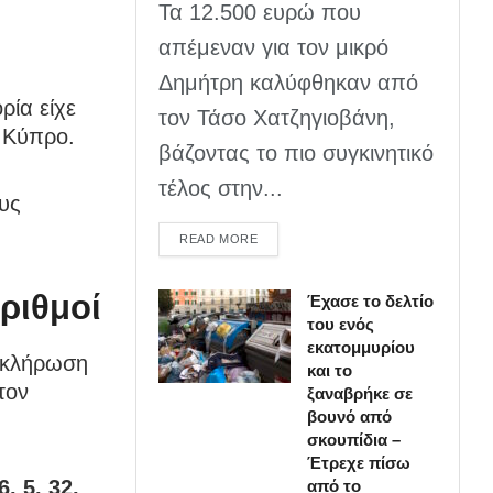
Τα 12.500 ευρώ που
απέμεναν για τον μικρό
Δημήτρη καλύφθηκαν από
ρία είχε
τον Τάσο Χατζηγιοβάνη,
ι Κύπρο.
βάζοντας το πιο συγκινητικό
τέλος στην...
υς
DETAILS
READ MORE
ριθμοί
Έχασε το δελτίο
του ενός
εκατομμυρίου
η κλήρωση
και το
τον
ξαναβρήκε σε
βουνό από
σκουπίδια –
Έτρεχε πίσω
6, 5, 32,
από το