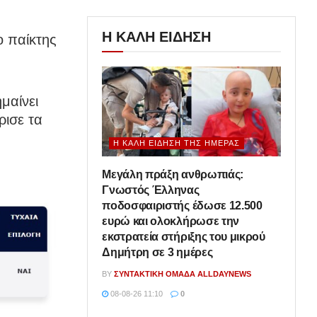
Η ΚΑΛΗ ΕΙΔΗΣΗ
ο παίκτης
μαίνει
ρισε τα
Η ΚΑΛΉ ΕΊΔΗΣΗ ΤΗΣ ΗΜΈΡΑΣ
Μεγάλη πράξη ανθρωπιάς:
Γνωστός Έλληνας
ποδοσφαιριστής έδωσε 12.500
ευρώ και ολοκλήρωσε την
εκστρατεία στήριξης του μικρού
Δημήτρη σε 3 ημέρες
BY
ΣΥΝΤΑΚΤΙΚΉ ΟΜΆΔΑ ALLDAYNEWS
08-08-26 11:10
0