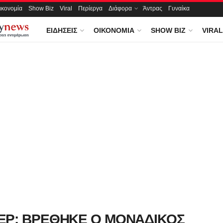
ικονομία
Show Biz
Viral
Περίεργα
Διάφορα
Άντρας
Γυναίκα
ΕΙΔΉΣΕΙΣ
ΟΙΚΟΝΟΜΊΑ
SHOW BIZ
VIRAL
ΕΡ: ΒΡΕΘΗΚΕ Ο ΜΟΝΑΔΙΚΟΣ