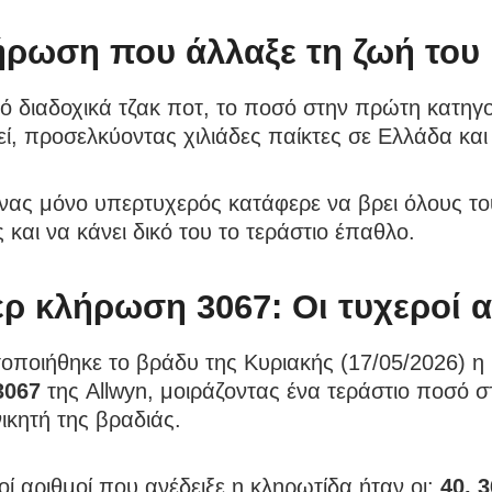
ήρωση που άλλαξε τη ζωή του
 διαδοχικά τζακ ποτ, το ποσό στην πρώτη κατηγο
εί, προσελκύοντας χιλιάδες παίκτες σε Ελλάδα κα
ένας μόνο υπερτυχερός κατάφερε να βρει όλους το
 και να κάνει δικό του το τεράστιο έπαθλο.
ερ κλήρωση 3067: Οι τυχεροί α
οποιήθηκε το βράδυ της Κυριακής (17/05/2026) 
3067
της Allwyn, μοιράζοντας ένα τεράστιο ποσό σ
ικητή της βραδιάς.
οί αριθμοί που ανέδειξε η κληρωτίδα ήταν οι:
40, 3