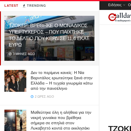
Ειδήσεις
Ο
LATEST
TRENDING
ΤΖΟΚΕΡ: ΒΡΕΘΗΚΕ Ο ΜΟΝΑΔΙΚΟΣ
ΥΠΕΡΤΥΧΕΡΟΣ – ΠΟΥ ΠΑΙΧΤΗΚΕ
ΤΟ ΔΕΛΤΙΟ ΠΟΥ ΚΕΡΔΙΣΕ 11,6 ΕΚΑΤ.
ΕΥΡΩ
3 ΜΉΝΕΣ AGO
Δεν το περίμενε κανείς: Η Νία
Βαρντάλος ερωτεύτηκε ξανά στην
Ελλάδα – Η τυχαία γνωριμία κάτω
από την πανσέληνο
2 ΏΡΕΣ AGO
Μαθεύτηκε όλη η αλήθεια για την
νεκρή γυναίκα που βρέθηκε
σήμερα σε σπηλιά στον
ΤΖΟΚ
Λυκαβηττό κοντά στο εκκλησάκι