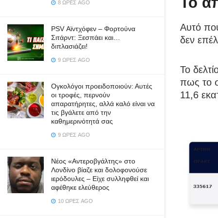
Το απ
8 ΏΡΕΣ AGO
Αυτό που
PSV Αϊντχόφεν – Φορτούνα
Σιτάρντ: Ξεσπάει και…
δεν επέλ
διπλασιάζει!
9 ΏΡΕΣ AGO
Το δελτί
πως το 
Ογκολόγοι προειδοποιούν: Αυτές
11,6 εκ
οι τροφές, περνούν
απαρατήρητες, αλλά καλό είναι να
τις βγάλετε από την
καθημερινότητά σας
9 ΏΡΕΣ AGO
Νέος «Αντεροβγάλτης» στο
Λονδίνο βίαζε και δολοφονούσε
ιερόδουλες – Είχε συλληφθεί και
αφέθηκε ελεύθερος
10 ΏΡΕΣ AGO