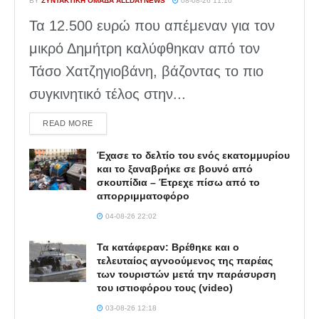
BY
ΣΥΝΤΑΚΤΙΚΉ ΟΜΆΔΑ ALLDAYNEWS
08-08-26 11:10
Τα 12.500 ευρώ που απέμεναν για τον
μικρό Δημήτρη καλύφθηκαν από τον
Τάσο Χατζηγιοβάνη, βάζοντας το πιο
συγκινητικό τέλος στην...
DETAILS
READ MORE
Έχασε το δελτίο του ενός εκατομμυρίου
και το ξαναβρήκε σε βουνό από
σκουπίδια – Έτρεχε πίσω από το
απορριμματοφόρο
04-08-26 22:02
Τα κατάφεραν: Βρέθηκε και ο
τελευταίος αγνοούμενος της παρέας
των τουριστών μετά την παράσυρση
του ιστιοφόρου τους (video)
03-08-26 12:18