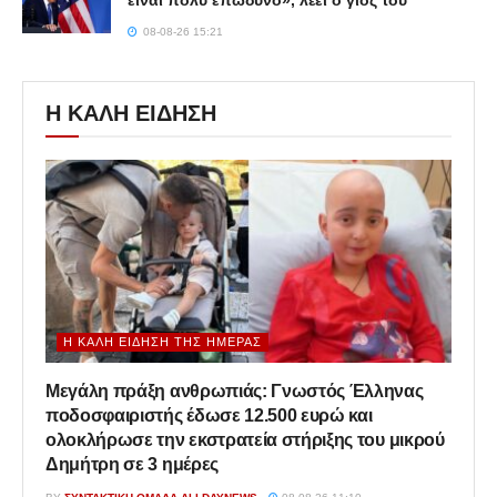
είναι πολύ επώδυνο», λέει ο γιος του
08-08-26 15:21
Η ΚΑΛΗ ΕΙΔΗΣΗ
Η ΚΑΛΉ ΕΊΔΗΣΗ ΤΗΣ ΗΜΈΡΑΣ
Μεγάλη πράξη ανθρωπιάς: Γνωστός Έλληνας
ποδοσφαιριστής έδωσε 12.500 ευρώ και
ολοκλήρωσε την εκστρατεία στήριξης του μικρού
Δημήτρη σε 3 ημέρες