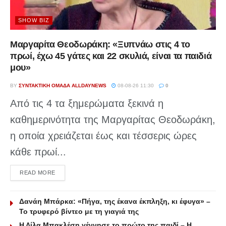
SHOW BIZ
Μαργαρίτα Θεοδωράκη: «Ξυπνάω στις 4 το
πρωί, έχω 45 γάτες και 22 σκυλιά, είναι τα παιδιά
μου»
BY
ΣΥΝΤΑΚΤΙΚΉ ΟΜΆΔΑ ALLDAYNEWS
08-08-26 11:30
0
Από τις 4 τα ξημερώματα ξεκινά η
καθημερινότητα της Μαργαρίτας Θεοδωράκη,
η οποία χρειάζεται έως και τέσσερις ώρες
κάθε πρωί...
DETAILS
READ MORE
Δανάη Μπάρκα: «Πήγα, της έκανα έκπληξη, κι έφυγα» –
Το τρυφερό βίντεο με τη γιαγιά της
Η Λίλα Μπακλέση γέννησε το πρώτο της παιδί – Η