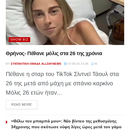
SHOW BIZ
Θρήνος- Πέθανε μόλις στα 26 της χρόνια
BY
ΣΥΝΤΑΚΤΙΚΉ ΟΜΆΔΑ ALLDAYNEWS
07-08-26 23:48
0
Πέθανε η σταρ του TikTok Σίντνεϊ Τάουλ στα
26 της μετά από μάχη με σπάνιο καρκίνο
Μόλις 26 ετών ήταν...
DETAILS
READ MORE
«Θέλω τον μπαμπά μου»: Νέο βίντεο της μεθυσμένης
34χρονης που σκότωσε νύφη λίγες ώρες μετά τον γάμο