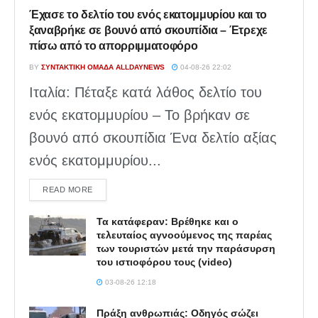
Έχασε το δελτίο του ενός εκατομμυρίου και το
ξαναβρήκε σε βουνό από σκουπίδια – Έτρεχε
πίσω από το απορριμματοφόρο
BY
ΣΥΝΤΑΚΤΙΚΉ ΟΜΆΔΑ ALLDAYNEWS
04-08-26 22:02
Ιταλία: Πέταξε κατά λάθος δελτίο του
ενός εκατομμυρίου – Το βρήκαν σε
βουνό από σκουπίδια Ένα δελτίο αξίας
ενός εκατομμυρίου...
DETAILS
READ MORE
Τα κατάφεραν: Βρέθηκε και ο
τελευταίος αγνοούμενος της παρέας
των τουριστών μετά την παράσυρση
του ιστιοφόρου τους (video)
03-08-26 12:18
Πράξη ανθρωπιάς: Οδηγός σώζει