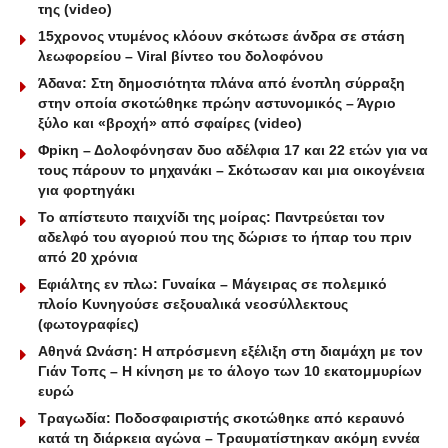
της (video)
15χρονος ντυμένος κλόουν σκότωσε άνδρα σε στάση
λεωφορείου – Viral βίντεο του δολοφόνου
Άδανα: Στη δημοσιότητα πλάνα από ένοπλη σύρραξη
στην οποία σκοτώθηκε πρώην αστυνομικός – Άγριο
ξύλο και «βροχή» από σφαίρες (video)
Φpiκη – Δολοφόνησαν δυο αδέλφια 17 και 22 ετών για να
τους πάρουν το μηχανάκι – Σκότωσαν και μια οικογένεια
για φορτηγάκι
Το απίστευτο παιχνίδι της μοίρας: Παντρεύεται τον
αδελφό του αγοριού που της δώρισε το ήπαρ του πριν
από 20 χρόνια
Εφιάλτης εν πλω: Γυναίκα – Μάγειρας σε πολεμικό
πλοίο Κυνηγούσε σεξουαλικά νεοσύλλεκτους
(φωτογραφίες)
Αθηνά Ωνάση: Η απρόσμενη εξέλιξη στη διαμάχη με τον
Γιάν Τοπς – Η κίνηση με το άλογο των 10 εκατομμυρίων
ευρώ
Τραγωδία: Ποδοσφαιριστής σκοτώθηκε από κεραυνό
κατά τη διάρκεια αγώνα – Τραυματίστηκαν ακόμη εννέα