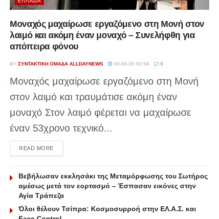
ΕΛΛΆΔΑ
Μοναχός μαχαίρωσε εργαζόμενο στη Μονή στον
λαιμό και ακόμη έναν μοναχό – Συνελήφθη για
απόπειρα φόνου
BY
ΣΥΝΤΑΚΤΙΚΉ ΟΜΆΔΑ ALLDAYNEWS
08-08-26 00:59
0
Μοναχός μαχαίρωσε εργαζόμενο στη Μονή
στον λαιμό και τραυμάτισε ακόμη έναν
μοναχό Στον λαιμό φέρεται να μαχαίρωσε
έναν 53χρονο τεχνικό...
DETAILS
READ MORE
Βεβήλωσαν εκκλησάκι της Μεταμόρφωσης του Σωτήρος
αμέσως μετά τον εορτασμό – Έσπασαν εικόνες στην
Αγία Τράπεζα
Όλοι θέλουν Τσίπρα: Κοσμοσυρροή στην ΕΛ.Α.Σ. και
Face Control