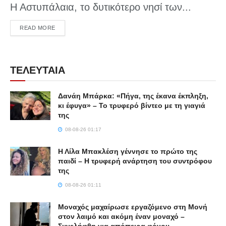
Η Αστυπάλαια, το δυτικότερο νησί των...
DETAILS
READ MORE
ΤΕΛΕΥΤΑΙΑ
Δανάη Μπάρκα: «Πήγα, της έκανα έκπληξη,
κι έφυγα» – Το τρυφερό βίντεο με τη γιαγιά
της
08-08-26 01:17
Η Λίλα Μπακλέση γέννησε το πρώτο της
παιδί – Η τρυφερή ανάρτηση του συντρόφου
της
08-08-26 01:11
Μοναχός μαχαίρωσε εργαζόμενο στη Μονή
στον λαιμό και ακόμη έναν μοναχό –
Συνελήφθη για απόπειρα φόνου