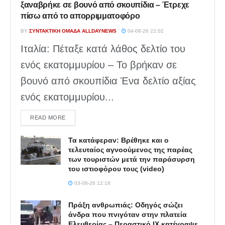
ξαναβρήκε σε βουνό από σκουπίδια – Έτρεχε
πίσω από το απορριμματοφόρο
BY
ΣΥΝΤΑΚΤΙΚΉ ΟΜΆΔΑ ALLDAYNEWS
04-08-26 22:02
Ιταλία: Πέταξε κατά λάθος δελτίο του
ενός εκατομμυρίου – Το βρήκαν σε
βουνό από σκουπίδια Ένα δελτίο αξίας
ενός εκατομμυρίου...
DETAILS
READ MORE
Τα κατάφεραν: Βρέθηκε και ο
τελευταίος αγνοούμενος της παρέας
των τουριστών μετά την παράσυρση
του ιστιοφόρου τους (video)
03-08-26 12:18
Πράξη ανθρωπιάς: Οδηγός σώζει
άνδρα που πνιγόταν στην πλατεία
Ελευθερίας – Περαστικό ΙΧ κατέγραψε