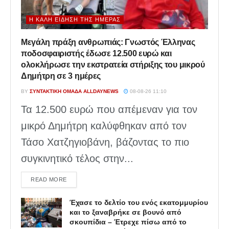
Η ΚΑΛΉ ΕΊΔΗΣΗ ΤΗΣ ΗΜΈΡΑΣ
Μεγάλη πράξη ανθρωπιάς: Γνωστός Έλληνας
ποδοσφαιριστής έδωσε 12.500 ευρώ και
ολοκλήρωσε την εκστρατεία στήριξης του μικρού
Δημήτρη σε 3 ημέρες
BY
ΣΥΝΤΑΚΤΙΚΉ ΟΜΆΔΑ ALLDAYNEWS
08-08-26 11:10
Τα 12.500 ευρώ που απέμεναν για τον
μικρό Δημήτρη καλύφθηκαν από τον
Τάσο Χατζηγιοβάνη, βάζοντας το πιο
συγκινητικό τέλος στην...
DETAILS
READ MORE
Έχασε το δελτίο του ενός εκατομμυρίου
και το ξαναβρήκε σε βουνό από
σκουπίδια – Έτρεχε πίσω από το