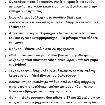
Ογκολόγοι προειδοποιούν: Αυτές οι τροφές, περνούν
απαρατήρητες, αλλά καλό είναι να τις βγάλετε από την
καθημερινότητά σας
Νέος «Αντεροβγάλτης» στο Λονδίνο βίαζε και
δολοφονούσε ιερόδουλες – Είχε συλληφθεί και αφέθηκε
ελεύθερος
Απίστευτη ιστορία: Έφτιαχνε χλαπάτσες στο δωμάτιό
του και έγινε εκατομμυριούχος – Το μήνυμα που άλλαξε
τα πάντα
Θρήνος- Πέθανε μόλις στα 26 της χρόνια
«Θέλω τον μπαμπά μου»: Νέο βίντεο της μεθυσμένης
34χρονης που σκότωσε νύφη λίγες ώρες μετά τον γάμο
της (video)
15χρονος ντυμένος κλόουν σκότωσε άνδρα σε στάση
λεωφορείου – Viral βίντεο του δολοφόνου
Άδανα: Στη δημοσιότητα πλάνα από ένοπλη σύρραξη
στην οποία σκοτώθηκε πρώην αστυνομικός – Άγριο
ξύλο και «βροχή» από σφαίρες (video)
Φpiκη – Δολοφόνησαν δυο αδέλφια 17 και 22 ετών για να
τους πάρουν το μηχανάκι – Σκότωσαν και μια οικογένεια