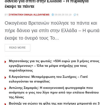
δάνειο για σπίτι στην Ελλάδα – Η πυρκαγιά
έκαψε τα πάντα
BY
ΣΥΝΤΑΚΤΙΚΉ ΟΜΆΔΑ ALLDAYNEWS
06-08-26 04:19
0
Οικογένεια Βρετανών πούλησε τα πάντα και
πήρε δάνειο για σπίτι στην Ελλάδα – Η φωτιά
έκαψε το όνειρό τους Το...
DETAILS
READ MORE
Μητσοτάκης για τις φωτιές: «534 ευρώ για 3 μήνες στους
εργαζόμενους» – Όλα τα μέτρα στήριξης για τους
πυρόπληκτους
6 Αυγούστου: Μεταμόρφωση του Σωτήρος – Γιατί
ευλογούνται τα σταφύλια;
Αντώνης Σαμαράς: Η οικογενειακή φωτογραφία που
ανάρτησε ο γιος του λίγο πριν από την επέτειο θανάτου
της Λένας
Βούτηξε να σώσει τη φίλη της και πνίγηκε μπροστά σε 3