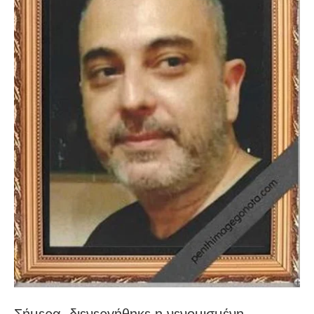
Σήμερα, διενεργήθηκε η νενομισμένη