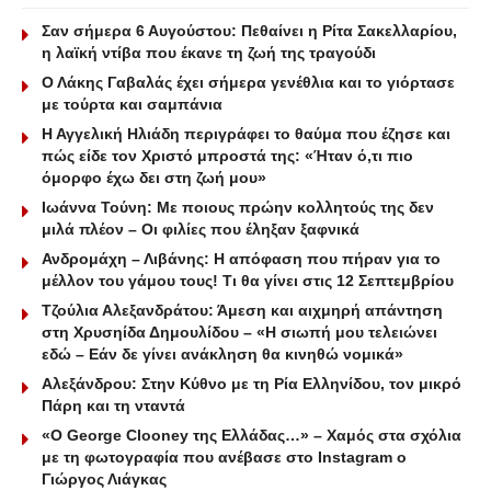
Σαν σήμερα 6 Αυγούστου: Πεθαίνει η Ρίτα Σακελλαρίου,
η λαϊκή ντίβα που έκανε τη ζωή της τραγούδι
Ο Λάκης Γαβαλάς έχει σήμερα γενέθλια και το γιόρτασε
με τούρτα και σαμπάνια
Η Αγγελική Ηλιάδη περιγράφει το θαύμα που έζησε και
πώς είδε τον Χριστό μπροστά της: «Ήταν ό,τι πιο
όμορφο έχω δει στη ζωή μου»
Ιωάννα Τούνη: Με ποιους πρώην κολλητούς της δεν
μιλά πλέον – Οι φιλίες που έληξαν ξαφνικά
Ανδρομάχη – Λιβάνης: Η απόφαση που πήραν για το
μέλλον του γάμου τους! Τι θα γίνει στις 12 Σεπτεμβρίου
Τζούλια Αλεξανδράτου: Άμεση και αιχμηρή απάντηση
στη Χρυσηίδα Δημουλίδου – «Η σιωπή μου τελειώνει
εδώ – Εάν δε γίνει ανάκληση θα κινηθώ νομικά»
Αλεξάνδρου: Στην Κύθνο με τη Ρία Ελληνίδου, τον μικρό
Πάρη και τη νταντά
«Ο George Clooney της Ελλάδας…» – Χαμός στα σχόλια
με τη φωτογραφία που ανέβασε στο Instagram ο
Γιώργος Λιάγκας