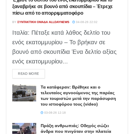
ξαναβρήκε σε βουνό από σκουπίδια – Έτρεχε
πίσω από το απορριμματοφόρο
BY
ΣΥΝΤΑΚΤΙΚΉ ΟΜΆΔΑ ALLDAYNEWS
04-08-26 22:02
Ιταλία: Πέταξε κατά λάθος δελτίο του
ενός εκατομμυρίου – Το βρήκαν σε
βουνό από σκουπίδια Ένα δελτίο αξίας
ενός εκατομμυρίου...
DETAILS
READ MORE
Τα κατάφεραν: Βρέθηκε και ο
τελευταίος αγνοούμενος της παρέας
των τουριστών μετά την παράσυρση
του ιστιοφόρου τους (video)
03-08-26 12:18
Πράξη ανθρωπιάς: Οδηγός σώζει
άνδρα που πνιγόταν στην πλατεία