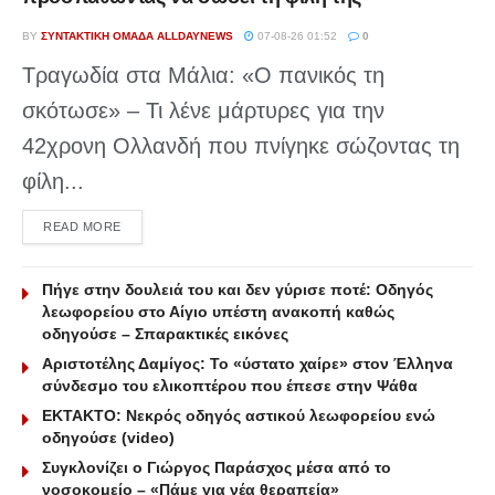
BY
ΣΥΝΤΑΚΤΙΚΉ ΟΜΆΔΑ ALLDAYNEWS
07-08-26 01:52
0
Τραγωδία στα Μάλια: «Ο πανικός τη
σκότωσε» – Τι λένε μάρτυρες για την
42χρονη Ολλανδή που πνίγηκε σώζοντας τη
φίλη...
DETAILS
READ MORE
Πήγε στην δουλειά του και δεν γύρισε ποτέ: Οδηγός
λεωφορείου στο Αίγιο υπέστη ανακοπή καθώς
οδηγούσε – Σπαρακτικές εικόνες
Αριστοτέλης Δαμίγος: Το «ύστατο χαίρε» στον Έλληνα
σύνδεσμο του ελικοπτέρου που έπεσε στην Ψάθα
ΕΚΤΑΚΤΟ: Νεκρός οδηγός αστικού λεωφορείου ενώ
οδηγούσε (video)
Συγκλονίζει ο Γιώργος Παράσχος μέσα από το
νοσοκομείο – «Πάμε για νέα θεραπεία»