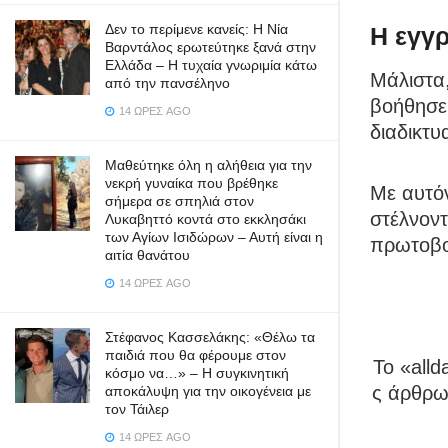
Δεν το περίμενε κανείς: Η Νία
Η εγγ
Βαρντάλος ερωτεύτηκε ξανά στην
Ελλάδα – Η τυχαία γνωριμία κάτω
Μάλιστα
από την πανσέληνο
βοήθησε
14 ΏΡΕΣ AGO
διαδικτυ
Μαθεύτηκε όλη η αλήθεια για την
νεκρή γυναίκα που βρέθηκε
Με αυτόν
σήμερα σε σπηλιά στον
στέλνοντ
Λυκαβηττό κοντά στο εκκλησάκι
των Αγίων Ισιδώρων – Αυτή είναι η
πρωτοβο
αιτία θανάτου
14 ΏΡΕΣ AGO
Στέφανος Κασσελάκης: «Θέλω τα
παιδιά που θα φέρουμε στον
To «all
κόσμο να…» – Η συγκινητική
ς άρθρων
αποκάλυψη για την οικογένεια με
τον Τάιλερ
14 ΏΡΕΣ AGO