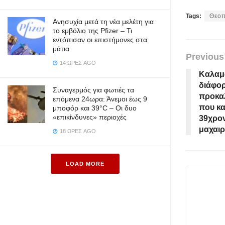
Tags:
Θεο
Ανησυχία μετά τη νέα μελέτη για
το εμβόλιο της Pfizer – Τι
εντόπισαν οι επιστήμονες στα
μάτια
Previous
14 ΏΡΕΣ AGO
Καλαμά
διάφορ
Συναγερμός για φωτιές τα
προκαλ
επόμενα 24ωρα: Άνεμοι έως 9
που κ
μποφόρ και 39°C – Οι δυο
«επικίνδυνες» περιοχές
39χρον
μαχαιρ
18 ΏΡΕΣ AGO
LOAD MORE