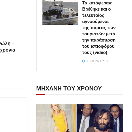
Τα κατάφεραν:
Βρέθηκε και ο
τελευταίος
αγνοούμενος
της παρέας των
τουριστών μετά
την παράσυρση
νώλη –
του ιστιοφόρου
 χρόνια
τους (video)
03-08-26 12:18
ΜΗΧΑΝΗ ΤΟΥ ΧΡΟΝΟΥ