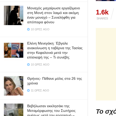
Μοναχός μαχαίρωσε εργαζόμενο
1.6k
στη Μονή στον λαιμό και ακόμη
έναν μοναχό – Συνελήφθη για
SHARES
απόπειρα φόνου
10 ΏΡΕΣ AGO
Ελένη Μενεγάκη: Έβγαλε
ανακοίνωση η ταβέρνα της Τασίας
στην Κεφαλονιά μετά την
επίσκεψή της – Τι συνέβη;
10 ΏΡΕΣ AGO
Θρήνος- Πέθανε μόλις στα 26 της
χρόνια
11 ΏΡΕΣ AGO
Βεβήλωσαν εκκλησάκι της
Το σχό
Μεταμόρφωσης του Σωτήρος
αμέσως μετά τον εορτασμό –