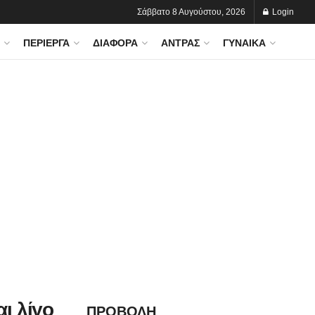
Σάββατο 8 Αυγούστου, 2026
Login
ΠΕΡΊΕΡΓΑ
ΔΙΆΦΟΡΑ
ΆΝΤΡΑΣ
ΓΥΝΑΊΚΑ
αι λίγο
ΠΡΟΒΟΛΗ