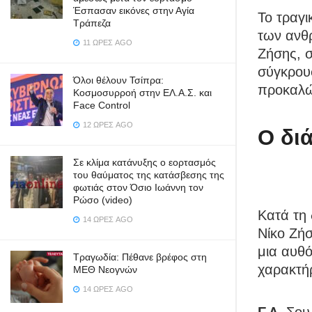
Έσπασαν εικόνες στην Αγία
Το τραγι
Τράπεζα
των ανθ
11 ΏΡΕΣ AGO
Ζήσης, 
σύγκρου
Όλοι θέλουν Τσίπρα:
προκαλών
Κοσμοσυρροή στην ΕΛ.Α.Σ. και
Face Control
12 ΏΡΕΣ AGO
Ο δι
Σε κλίμα κατάνυξης ο εορτασμός
του θαύματος της κατάσβεσης της
φωτιάς στον Όσιο Ιωάννη τον
Ρώσο (video)
Κατά τη 
14 ΏΡΕΣ AGO
Νίκο Ζήσ
μια αυθό
Τραγωδία: Πέθανε βρέφος στη
χαρακτήρ
ΜΕΘ Νεογνών
14 ΏΡΕΣ AGO
Γ.Λ.
Σου 