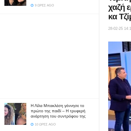
χαζή 
9 ΏΡΕΣ AGO
κα Τζί
28-02-25 14:
Η Λίλα Μπακλέση γέννησε το
πρώτο της παιδί – Η τρυφερή
ανάρτηση του συντρόφου της
10 ΏΡΕΣ AGO