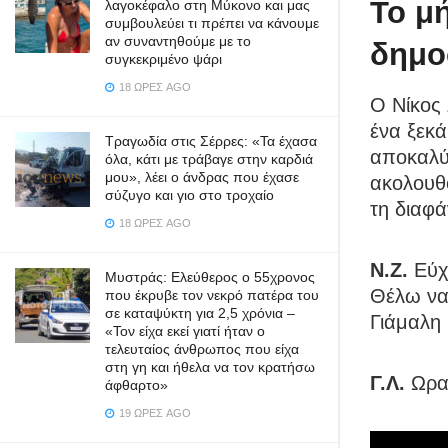
Το μ
λαγοκέφαλο στη Μύκονο και μας
συμβουλεύει τι πρέπει να κάνουμε
αν συναντηθούμε με το
δημο
συγκεκριμένο ψάρι
18 ΏΡΕΣ AGO
Ο Νίκος 
ένα ξεκ
Τραγωδία στις Σέρρες: «Τα έχασα
αποκαλύπ
όλα, κάτι με τράβαγε στην καρδιά
μου», λέει ο άνδρας που έχασε
ακολουθ
σύζυγο και γιο στο τροχαίο
τη διαφά
18 ΏΡΕΣ AGO
Ν.Ζ.
Εύχο
Μυστράς: Ελεύθερος ο 55χρονος
Θέλω να 
που έκρυβε τον νεκρό πατέρα του
σε καταψύκτη για 2,5 χρόνια –
Γιάμαλη 
«Τον είχα εκεί γιατί ήταν ο
τελευταίος άνθρωπος που είχα
στη γη και ήθελα να τον κρατήσω
Γ.Λ.
Ωραί
άφθαρτο»
19 ΏΡΕΣ AGO