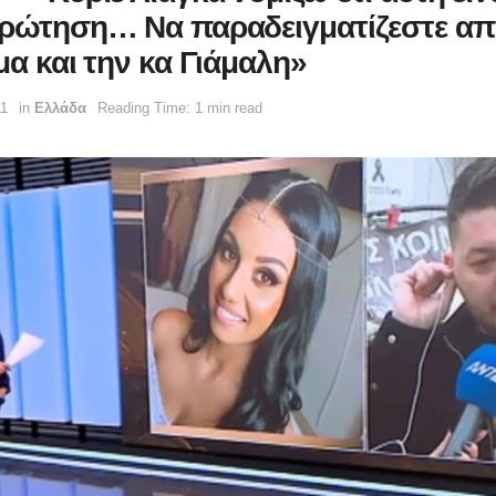
ερώτηση… Να παραδειγματίζεστε απ
μα και την κα Γιάμαλη»
11
in
Ελλάδα
Reading Time: 1 min read