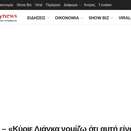
ικονομία
Show Biz
Viral
Περίεργα
Διάφορα
Άντρας
Γυναίκα
ΕΙΔΉΣΕΙΣ
ΟΙΚΟΝΟΜΊΑ
SHOW BIZ
VIRAL
– «Κύριε Λιάγκα νομίζω ότι αυτή είν