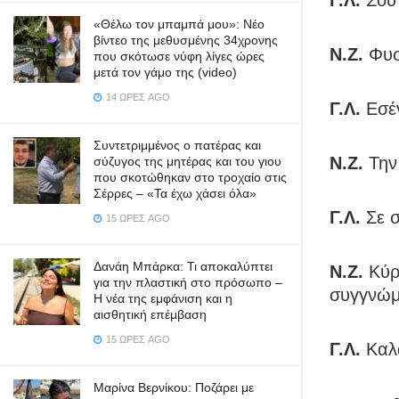
«Θέλω τον μπαμπά μου»: Νέο
βίντεο της μεθυσμένης 34χρονης
Ν.Ζ.
Φυσι
που σκότωσε νύφη λίγες ώρες
μετά τον γάμο της (video)
14 ΏΡΕΣ AGO
Γ.Λ.
Εσέ
Συντετριμμένος ο πατέρας και
Ν.Ζ.
Την 
σύζυγος της μητέρας και του γιου
που σκοτώθηκαν στο τροχαίο στις
Σέρρες – «Τα έχω χάσει όλα»
Γ.Λ.
Σε σ
15 ΏΡΕΣ AGO
Δανάη Μπάρκα: Τι αποκαλύπτει
Ν.Ζ.
Κύρι
για την πλαστική στο πρόσωπο –
συγγνώμ
Η νέα της εμφάνιση και η
αισθητική επέμβαση
15 ΏΡΕΣ AGO
Γ.Λ.
Καλά
Μαρίνα Βερνίκου: Ποζάρει με