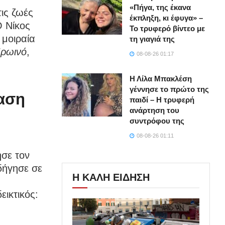
«Πήγα, της έκανα
τις ζωές
έκπληξη, κι έφυγα» –
 Νίκος
Το τρυφερό βίντεο με
 μοιραία
τη γιαγιά της
ρωινό
,
08-08-26 01:17
.
Η Λίλα Μπακλέση
γέννησε το πρώτο της
αση
παιδί – Η τρυφερή
ανάρτηση του
συντρόφου της
08-08-26 01:11
ησε τον
δήγησε σε
Η ΚΑΛΗ ΕΙΔΗΣΗ
εικτικός: