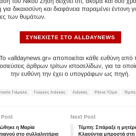
αση του Νίκου Ζήση δείχνει ότι, ακόμα και δύο χρό
 για δικαιοσύνη και διαφάνεια παραμένει έντονη γι
ιες των θυμάτων.
ΣΥΝΕΧΙΣΤΕ ΣΤΟ ALLDAYNEWS
To «alldaynews.gr» αποποιείται κάθε ευθύνη από τ
σιεύσεις άρθρων τρίτων ιστοσελίδων, για τα οποί
την ευθύνη την έχει ο υπογράφων ως πηγή.
τασία Γιάμαλη
Γιώργος Λιάγκας
Λιάγκας
Ράνια Τζίμα
Τέμπη
 Post
Next Post
ώθηκε η Μαρία
Τέμπη: Σπάραξε η μητέρ
τιανού στο συλλαλητήριο
Κλαούντια μπροστά στη