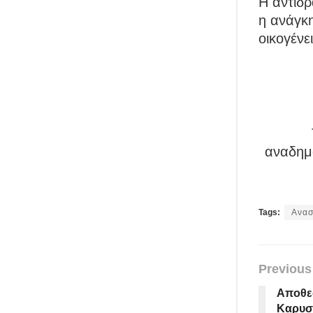
Η αντίδρ
η ανάγκη
οικογένε
αναδημο
Tags:
Ανασ
Previous
Αποθε
Καρυσ