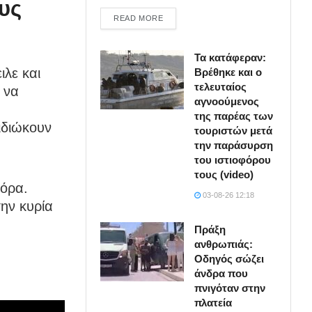
υς
DETAILS
READ MORE
Τα κατάφεραν:
ιλε και
Βρέθηκε και ο
τελευταίος
 να
αγνοούμενος
της παρέας των
ιδιώκουν
τουριστών μετά
την παράσυρση
του ιστιοφόρου
τους (video)
φόρα.
03-08-26 12:18
ην κυρία
Πράξη
ανθρωπιάς:
Οδηγός σώζει
άνδρα που
πνιγόταν στην
πλατεία