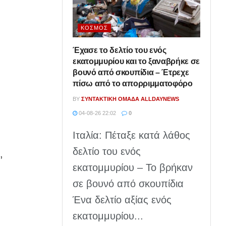
ΚΌΣΜΟΣ
;
Έχασε το δελτίο του ενός
εκατομμυρίου και το ξαναβρήκε σε
βουνό από σκουπίδια – Έτρεχε
πίσω από το απορριμματοφόρο
BY
ΣΥΝΤΑΚΤΙΚΉ ΟΜΆΔΑ ALLDAYNEWS
04-08-26 22:02
0
Ιταλία: Πέταξε κατά λάθος
δελτίο του ενός
,
εκατομμυρίου – Το βρήκαν
σε βουνό από σκουπίδια
Ένα δελτίο αξίας ενός
εκατομμυρίου...