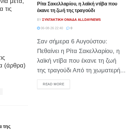
νια μετά,
Ρίτα Σακελλαρίου, η λαϊκή ντίβα που
α τις
έκανε τη ζωή της τραγούδι
BY
ΣΥΝΤΑΚΤΙΚΉ ΟΜΆΔΑ ALLDAYNEWS
06-08-26 22:40
0
Σαν σήμερα 6 Αυγούστου:
Πεθαίνει η Ρίτα Σακελλαρίου, η
ις
λαϊκή ντίβα που έκανε τη ζωή
α (άρθρα)
της τραγούδι Από τη χωματερή...
DETAILS
READ MORE
α της