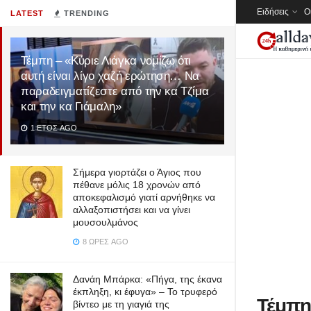
Ειδήσεις
Ο
LATEST
TRENDING
Τέμπη – «Κύριε Λιάγκα νομίζω ότι
αυτή είναι λίγο χαζή ερώτηση… Να
παραδειγματίζεστε από την κα Τζίμα
και την κα Γιάμαλη»
1 ΈΤΟΣ AGO
Σήμερα γιορτάζει ο Άγιος που
πέθανε μόλις 18 χρονών από
αποκεφαλισμό γιατί αρνήθηκε να
αλλαξοπιστήσει και να γίνει
μουσουλμάνος
8 ΏΡΕΣ AGO
Δανάη Μπάρκα: «Πήγα, της έκανα
έκπληξη, κι έφυγα» – Το τρυφερό
Τέμπη 
βίντεο με τη γιαγιά της