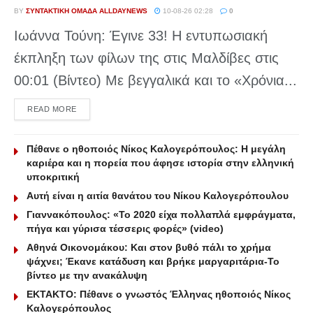
BY
ΣΥΝΤΑΚΤΙΚΉ ΟΜΆΔΑ ALLDAYNEWS
10-08-26 02:28
0
Ιωάννα Τούνη: Έγινε 33! Η εντυπωσιακή
έκπληξη των φίλων της στις Μαλδίβες στις
00:01 (Βίντεο) Με βεγγαλικά και το «Χρόνια...
DETAILS
READ MORE
Πέθανε ο ηθοποιός Νίκος Καλογερόπουλος: Η μεγάλη
καριέρα και η πορεία που άφησε ιστορία στην ελληνική
υποκριτική
Αυτή είναι η αιτία θανάτου του Νίκου Καλογερόπουλου
Γιαννακόπουλος: «Το 2020 είχα πολλαπλά εμφράγματα,
πήγα και γύρισα τέσσερις φορές» (video)
Αθηνά Οικονομάκου: Και στον βυθό πάλι το χρήμα
ψάχνει; Έκανε κατάδυση και βρήκε μαργαριτάρια-To
βίντεο με την ανακάλυψη
ΕΚΤΑΚΤΟ: Πέθανε ο γνωστός Έλληνας ηθοποιός Νίκος
Καλογερόπουλος