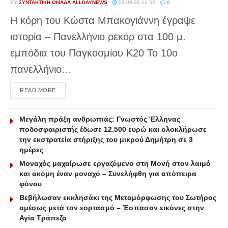
BY
ΣΥΝΤΑΚΤΙΚΉ ΟΜΆΔΑ ALLDAYNEWS
08-08-26 13:52
0
Η κόρη του Κώστα Μπακογιάννη έγραψε
ιστορία – Πανελλήνιο ρεκόρ στα 100 μ.
εμπόδια του Παγκοσμίου Κ20 Το 10ο
πανελλήνιο...
DETAILS
READ MORE
Μεγάλη πράξη ανθρωπιάς: Γνωστός Έλληνας
ποδοσφαιριστής έδωσε 12.500 ευρώ και ολοκλήρωσε
την εκστρατεία στήριξης του μικρού Δημήτρη σε 3
ημέρες
Μοναχός μαχαίρωσε εργαζόμενο στη Μονή στον λαιμό
και ακόμη έναν μοναχό – Συνελήφθη για απόπειρα
φόνου
Βεβήλωσαν εκκλησάκι της Μεταμόρφωσης του Σωτήρος
αμέσως μετά τον εορτασμό – Έσπασαν εικόνες στην
Αγία Τράπεζα