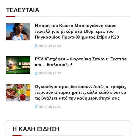
ΤΕΛΕΥΤΑΙΑ
Η κόρη του Κώστα Μπακογιάννη έκανε
πανελλήνιο ρεκόρ στα 100μ. εμπ. του
Παγκοσμίου Πρωταθλήματος Στίβου Κ20
08-08-26 13:52
PSV Αϊντχόφεν – Φορτούνα Σιτάρντ: Ξεσπάει
και… διπλασιάζει!
08-08-26 12:53
Ογκολόγοι προειδοποιούν: Αυτές οι τροφές,
περνούν απαρατήρητες, αλλά καλό είναι να
τις βγάλετε από την καθημερινότητά σας
08-08-26 12:21
Η ΚΑΛΗ ΕΙΔΗΣΗ