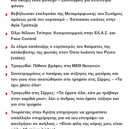
και ακόμη έναν μοναχό – Συνελήφθη για απόπειρα
φόνου
Βεβήλωσαν εκκλησάκι της Μεταμόρφωσης του Σωτήρος
αμέσως μετά τον εορτασμό – Έσπασαν εικόνες στην
Αγία Τράπεζα
Όλοι θέλουν Τσίπρα: Κοσμοσυρροή στην ΕΛ.Α.Σ. και
Face Control
Σε κλίμα κατάνυξης ο εορτασμός του θαύματος της
κατάσβεσης της φωτιάς στον Όσιο Ιωάννη τον Ρώσο
(video)
Τραγωδία: Πέθανε βρέφος στη ΜΕΘ Νεογνών
Συντετριμμένος ο πατέρας και σύζυγος της μητέρας και
του γιου που σκοτώθηκαν στο τροχαίο στις Σέρρες – «Τα
έχω χάσει όλα»
Τραγωδία στις Σέρρες: «Τα έχασα όλα, κάτι με τράβαγε
στην καρδιά μου», λέει ο άνδρας που έχασε σύζυγο και
γιο στο τροχαίο
Τουρίστας στην Κρήτη επιχείρησε να χρηματίσει
υπάλληλο επιχείρησης για να του επιτρέψει να
ασελγήσει σε ανήλικη – «Είναι φίλη της κόρης μου, είναι