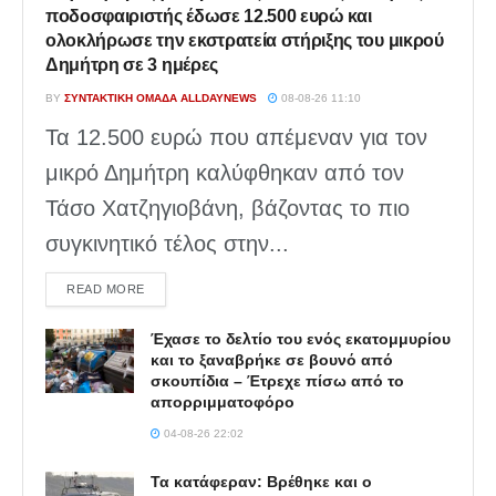
ποδοσφαιριστής έδωσε 12.500 ευρώ και
ολοκλήρωσε την εκστρατεία στήριξης του μικρού
Δημήτρη σε 3 ημέρες
BY
ΣΥΝΤΑΚΤΙΚΉ ΟΜΆΔΑ ALLDAYNEWS
08-08-26 11:10
Τα 12.500 ευρώ που απέμεναν για τον
μικρό Δημήτρη καλύφθηκαν από τον
Τάσο Χατζηγιοβάνη, βάζοντας το πιο
συγκινητικό τέλος στην...
DETAILS
READ MORE
Έχασε το δελτίο του ενός εκατομμυρίου
και το ξαναβρήκε σε βουνό από
σκουπίδια – Έτρεχε πίσω από το
απορριμματοφόρο
04-08-26 22:02
Τα κατάφεραν: Βρέθηκε και ο