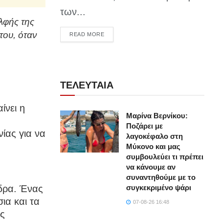
των...
λφής της
του, όταν
DETAILS
READ MORE
ΤΕΛΕΥΤΑΙΑ
ίνει η
Μαρίνα Βερνίκου:
Ποζάρει με
ίας για να
λαγοκέφαλο στη
Μύκονο και μας
συμβουλεύει τι πρέπει
να κάνουμε αν
συναντηθούμε με το
δρα. Ένας
συγκεκριμένο ψάρι
ια και τα
07-08-26 16:48
ης