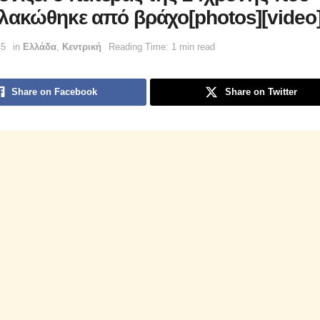
λακώθηκε από βράχο[photos][video
45
in
Ελλάδα
,
Κεντρική
Reading Time: 1 min read
Share on Facebook
Share on Twitter