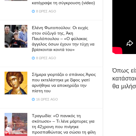
κατέγραψε τη σύγκρουση (video)
8 ΏΡΕΣ AGO
Ελένη Φωτοπούλου: Οι ευχές
στον σύζυγό της, Άκη
Παυλόπουλου – «Ο φύλακας
άγγελος όσων έχουν την τύχη να
βρίσκονται κοντά του»
8 ΏΡΕΣ AGO
Όπως είπ
Σήμερα γιορτάζει ο σπάνιος Άγιος
κατάστασ
που εκτελέστηκε με ξίφος γιατί
αρνήθηκε να αποκηρύξει την
θα μιλήσε
πίστη του
16 ΏΡΕΣ AGO
Τραγωδία: «Ο πανικός τη
σκότωσε» – Τι λένε μάρτυρες για
τη 42χρονη που πνίγηκε
προσπαθώντας να σώσει τη φίλη