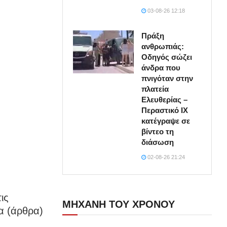
03-08-26 12:18
Πράξη
ανθρωπιάς:
Οδηγός σώζει
άνδρα που
πνιγόταν στην
πλατεία
Ελευθερίας –
Περαστικό ΙΧ
κατέγραψε σε
βίντεο τη
διάσωση
02-08-26 21:24
ις
ΜΗΧΑΝΗ ΤΟΥ ΧΡΟΝΟΥ
α (άρθρα)