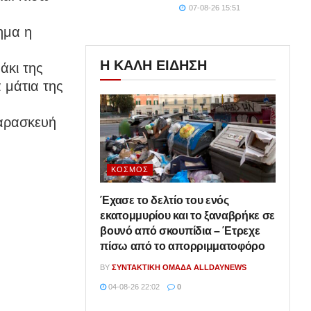
07-08-26 15:51
ημα η
Η ΚΑΛΗ ΕΙΔΗΣΗ
άκι της
 μάτια της
Παρασκευή
ΚΌΣΜΟΣ
Έχασε το δελτίο του ενός
εκατομμυρίου και το ξαναβρήκε σε
βουνό από σκουπίδια – Έτρεχε
πίσω από το απορριμματοφόρο
BY
ΣΥΝΤΑΚΤΙΚΉ ΟΜΆΔΑ ALLDAYNEWS
04-08-26 22:02
0