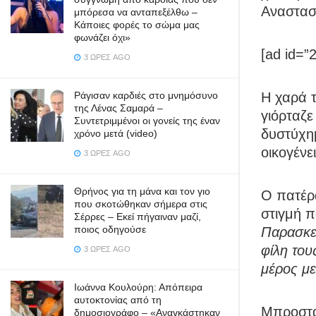
Αναστασί
μπόρεσα να ανταπεξέλθω –
Κάποιες φορές το σώμα μας
φωνάζει όχι»
[ad id=”
3 ΏΡΕΣ AGO
Ράγισαν καρδιές στο μνημόσυνο
Η χαρά τ
της Λένας Σαμαρά –
γιόρταζε
Συντετριμμένοι οι γονείς της έναν
δυστύχημ
χρόνο μετά (video)
οικογένε
3 ΏΡΕΣ AGO
Θρήνος για τη μάνα και τον γιο
Ο πατέρ
που σκοτώθηκαν σήμερα στις
στιγμή π
Σέρρες – Εκεί πήγαιναν μαζί,
ποιος οδηγούσε
Παρασκευ
φίλη του
3 ΏΡΕΣ AGO
μέρος με
Ιωάννα Κουλούρη: Απόπειρα
αυτοκτονίας από τη
Μπροστά
δημοσιογράφο – «Aναγκάστηκαν