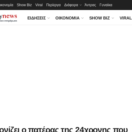
ικονομία
Show Biz
Viral
Περίεργα
Διάφορα
Άντρας
Γυναίκα
ΕΙΔΉΣΕΙΣ
ΟΙΚΟΝΟΜΊΑ
SHOW BIZ
VIRAL
ονίζει ο πατέρας της 24χρονης που