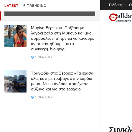
Ειδήσεις
Ο
LATEST
TRENDING
10 ΈΤΗ AGO
Μαρίνα Βερνίκου: Ποζάρει με
λαγοκέφαλο στη Μύκονο και μας
συμβουλεύει τι πρέπει να κάνουμε
αν συναντηθούμε με το
συγκεκριμένο ψάρι
1 ΏΡΑ AGO
Τραγωδία στις Σέρρες: «Τα έχασα
όλα, κάτι με τράβαγε στην καρδιά
μου», λέει ο άνδρας που έχασε
σύζυγο και γιο στο τροχαίο
1 ΏΡΑ AGO
Συγκλ