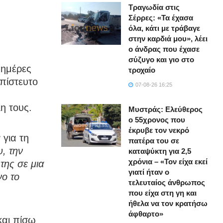
Τραγωδία στις
Σέρρες: «Τα έχασα
όλα, κάτι με τράβαγε
στην καρδιά μου», λέει
ο άνδρας που έχασε
σύζυγο και γιο στο
 ημέρες
τροχαίο
απίστευτο
07-08-26 16:25
η τους.
Μυστράς: Ελεύθερος
ο 55χρονος που
έκρυβε τον νεκρό
r
για τη
πατέρα του σε
υ, την
καταψύκτη για 2,5
χρόνια – «Τον είχα εκεί
της σε μια
γιατί ήταν ο
νο το
τελευταίος άνθρωπος
που είχα στη γη και
ήθελα να τον κρατήσω
άφθαρτο»
αι πίσω