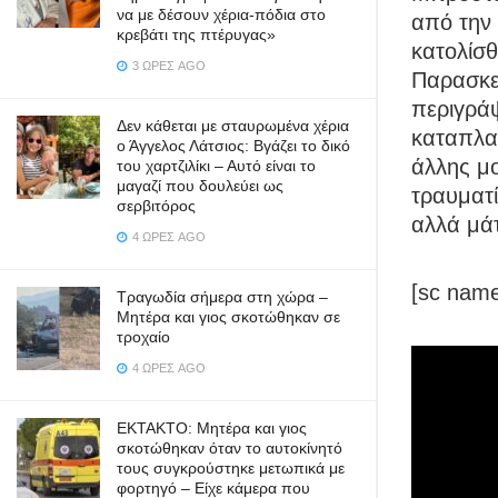
να με δέσουν χέρια-πόδια στο
από την 
κρεβάτι της πτέρυγας»
κατολίσ
3 ΏΡΕΣ AGO
Παρασκε
περιγράψ
Δεν κάθεται με σταυρωμένα χέρια
καταπλα
ο Άγγελος Λάτσιος: Βγάζει το δικό
άλλης μο
του χαρτζιλίκι – Αυτό είναι το
μαγαζί που δουλεύει ως
τραυματ
σερβιτόρος
αλλά μά
4 ΏΡΕΣ AGO
[sc name
Τραγωδία σήμερα στη χώρα –
Μητέρα και γιος σκοτώθηκαν σε
τροχαίο
4 ΏΡΕΣ AGO
ΕΚΤΑΚΤΟ: Μητέρα και γιος
σκοτώθηκαν όταν το αυτοκίνητό
τους συγκρούστηκε μετωπικά με
φορτηγό – Είχε κάμερα που