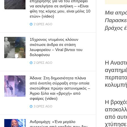
επιχείρησης για να του επιτρέψει
να ασελγήσει σε ανήλικη – «Είναι
φίλη της κόρης μου, είναι μόλις 10
Μια απρό
ετών» (video)
Παρασκευ
2 ΏΡΕΣ AGO
βράχος έ
15χρονος ντυμένος κλόουν
σκότωσε άνδρα σε στάση
λεωφορείου – Viral βίντεο του
δολοφόνου
Η Αναστα
2 ΏΡΕΣ AGO
αγαπημέν
περπατο
Άδανα: Στη δημοσιότητα πλάνα
από ένοπλη σύρραξη στην οποία
κολυμπή
σκοτώθηκε πρώην αστυνομικός –
Άγριο ξύλο και «βροχή» από
σφαίρες (video)
Η βροχό
3 ΏΡΕΣ AGO
αποκολλ
από αυτο
Ανδρομάχη: «Ένα μεγάλο
χτύπησε
συγγνώμη από καρδιάς που δεν