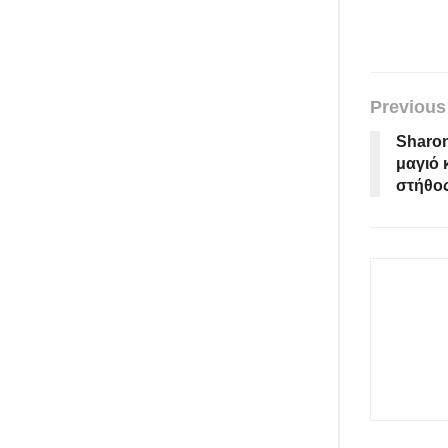
Previous
Sharon
μαγιό 
στήθος