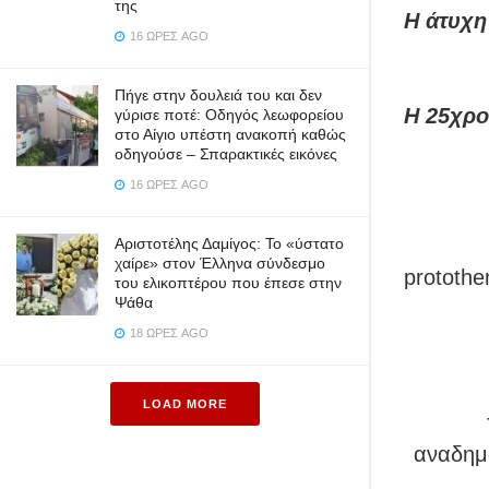
της
Η άτυχη
16 ΏΡΕΣ AGO
Πήγε στην δουλειά του και δεν
Η 25χρο
γύρισε ποτέ: Οδηγός λεωφορείου
στο Αίγιο υπέστη ανακοπή καθώς
οδηγούσε – Σπαρακτικές εικόνες
16 ΏΡΕΣ AGO
Αριστοτέλης Δαμίγος: Το «ύστατο
χαίρε» στον Έλληνα σύνδεσμο
protothe
του ελικοπτέρου που έπεσε στην
Ψάθα
18 ΏΡΕΣ AGO
LOAD MORE
αναδημο