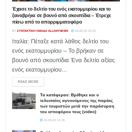
Έχασε το δελτίο του ενός εκατομμυρίου και το
ξαναβρήκε σε βουνό από σκουπίδια – Έτρεχε
πίσω από το απορριμματοφόρο
BY
ΣΥΝΤΑΚΤΙΚΉ ΟΜΆΔΑ ALLDAYNEWS
04-08-26 22:02
Ιταλία: Πέταξε κατά λάθος δελτίο του
ενός εκατομμυρίου – Το βρήκαν σε
βουνό από σκουπίδια Ένα δελτίο αξίας
ενός εκατομμυρίου...
DETAILS
READ MORE
Τα κατάφεραν: Βρέθηκε και ο
τελευταίος αγνοούμενος της παρέας
των τουριστών μετά την παράσυρση
του ιστιοφόρου τους (video)
03-08-26 12:18