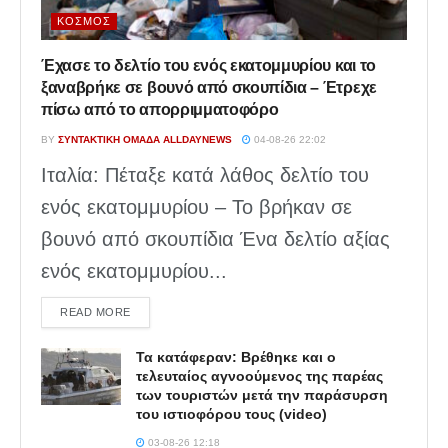
ΚΌΣΜΟΣ
Έχασε το δελτίο του ενός εκατομμυρίου και το
ξαναβρήκε σε βουνό από σκουπίδια – Έτρεχε
πίσω από το απορριμματοφόρο
BY
ΣΥΝΤΑΚΤΙΚΉ ΟΜΆΔΑ ALLDAYNEWS
04-08-26 22:02
Ιταλία: Πέταξε κατά λάθος δελτίο του
ενός εκατομμυρίου – Το βρήκαν σε
βουνό από σκουπίδια Ένα δελτίο αξίας
ενός εκατομμυρίου...
DETAILS
READ MORE
Τα κατάφεραν: Βρέθηκε και ο
τελευταίος αγνοούμενος της παρέας
των τουριστών μετά την παράσυρση
του ιστιοφόρου τους (video)
03-08-26 12:18