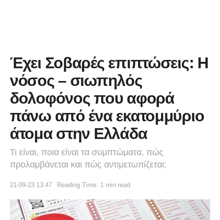
Έχει Σοβαρές επιπτώσεις: Η
νόσος – σιωπηλός
δολοφόνος που αφορά
πάνω από ένα εκατομμύριο
άτομα στην Ελλάδα
Τι είναι, ποια είναι τα συμπτώματα, πώς
προλαμβάνεται και πώς αντιμετωπίζεται;
21-09-23 13:47
Reading Time: 1 min read