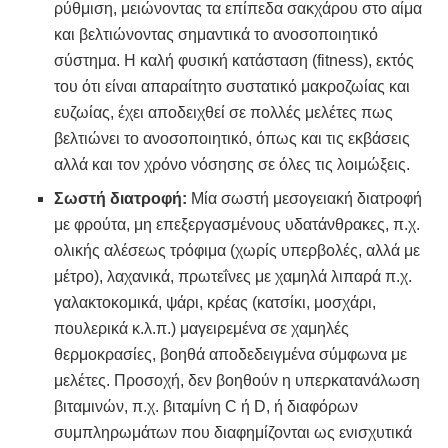
ρύθμιση, μειώνοντας τα επίπεδα σακχάρου στο αίμα
και βελτιώνοντας σημαντικά το ανοσοποιητικό
σύστημα. Η καλή φυσική κατάσταση (fitness), εκτός
του ότι είναι απαραίτητο συστατικό μακροζωίας και
ευζωίας, έχει αποδειχθεί σε πολλές μελέτες πως
βελτιώνει το ανοσοποιητικό, όπως και τις εκβάσεις
αλλά και τον χρόνο νόσησης σε όλες τις λοιμώξεις.
Σωστή διατροφή:
Μία σωστή μεσογειακή διατροφή
με φρούτα, μη επεξεργασμένους υδατάνθρακες, π.χ.
ολικής αλέσεως τρόφιμα (χωρίς υπερβολές, αλλά με
μέτρο), λαχανικά, πρωτεΐνες με χαμηλά λιπαρά π.χ.
γαλακτοκομικά, ψάρι, κρέας (κατσίκι, μοσχάρι,
πουλερικά κ.λ.π.) μαγειρεμένα σε χαμηλές
θερμοκρασίες, βοηθά αποδεδειγμένα σύμφωνα με
μελέτες. Προσοχή, δεν βοηθούν η υπερκατανάλωση
βιταμινών, π.χ. βιταμίνη C ή D, ή διαφόρων
συμπληρωμάτων που διαφημίζονται ως ενισχυτικά