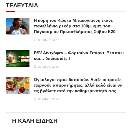
ΤΕΛΕΥΤΑΙΑ
Η κόρη του Κώστα Μπακογιάννη έκανε
πανελλήνιο ρεκόρ στα 100μ. εμπ. του
Παγκοσμίου Πρωταθλήματος Στίβου Κ20
08-08-26 13:52
PSV Αϊντχόφεν – Φορτούνα Σιτάρντ: Ξεσπάει
και… διπλασιάζει!
08-08-26 12:53
Ογκολόγοι προειδοποιούν: Αυτές οι τροφές,
περνούν απαρατήρητες, αλλά καλό είναι να
τις βγάλετε από την καθημερινότητά σας
08-08-26 12:21
Η ΚΑΛΗ ΕΙΔΗΣΗ