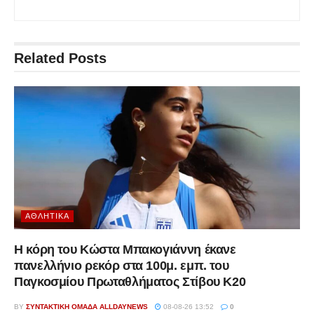
Related
Posts
ΑΘΛΗΤΙΚΆ
Η κόρη του Κώστα Μπακογιάννη έκανε
πανελλήνιο ρεκόρ στα 100μ. εμπ. του
Παγκοσμίου Πρωταθλήματος Στίβου Κ20
BY
ΣΥΝΤΑΚΤΙΚΉ ΟΜΆΔΑ ALLDAYNEWS
08-08-26 13:52
0