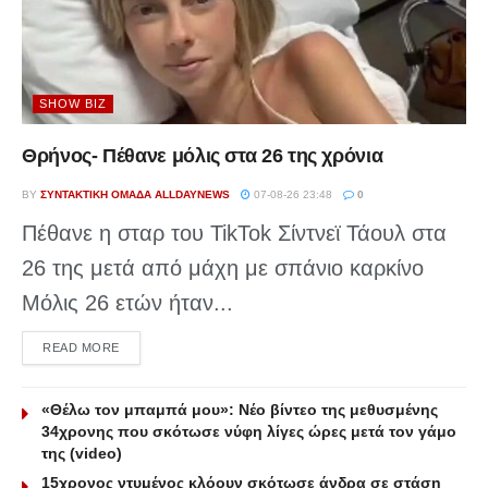
SHOW BIZ
Θρήνος- Πέθανε μόλις στα 26 της χρόνια
BY
ΣΥΝΤΑΚΤΙΚΉ ΟΜΆΔΑ ALLDAYNEWS
07-08-26 23:48
0
Πέθανε η σταρ του TikTok Σίντνεϊ Τάουλ στα
26 της μετά από μάχη με σπάνιο καρκίνο
Μόλις 26 ετών ήταν...
DETAILS
READ MORE
«Θέλω τον μπαμπά μου»: Νέο βίντεο της μεθυσμένης
34χρονης που σκότωσε νύφη λίγες ώρες μετά τον γάμο
της (video)
15χρονος ντυμένος κλόουν σκότωσε άνδρα σε στάση