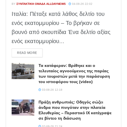
BY
ΣΥΝΤΑΚΤΙΚΉ ΟΜΆΔΑ ALLDAYNEWS
04-08-26 22:02
Ιταλία: Πέταξε κατά λάθος δελτίο του
ενός εκατομμυρίου – Το βρήκαν σε
βουνό από σκουπίδια Ένα δελτίο αξίας
ενός εκατομμυρίου...
DETAILS
READ MORE
Τα κατάφεραν: Βρέθηκε και ο
τελευταίος αγνοούμενος της παρέας
των τουριστών μετά την παράσυρση
του ιστιοφόρου τους (video)
03-08-26 12:18
Πράξη ανθρωπιάς: Οδηγός σώζει
άνδρα που πνιγόταν στην πλατεία
Ελευθερίας – Περαστικό ΙΧ κατέγραψε
σε βίντεο τη διάσωση
02-08-26 21:24