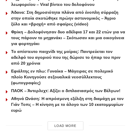
λεωφορείου – Viral βίντεο του δολοφόνου
Άδανα: Στη δημοσιότητα πλάνα από ένοπλη σύρραξη
στην οποία σκοτώθηκε πρώην αστυνομικός – Άγριο
ξύλο και «βροχή» από σφαίρες (video)
Φpiκη – Δολοφόνησαν δυο αδέλφια 17 και 22 ετών για να
τους πάρουν το μηχανάκι – Σκότωσαν και μια οικογένεια
για φορτηγάκι
Το απίστευτο παιχνίδι της μοίρας: Παντρεύεται τον
αδελφό του αγοριού που της δώρισε το ήπαρ του πριν
από 20 χρόνια
Εφιάλτης εν πλω: Γυναίκα – Μάγειρας σε πολεμικό
πλοίο Κυνηγούσε σεξουαλικά νεοσύλλεκτους
(φωτογραφίες)
ΠΑΟΚ – Άντερλεχτ: Αξίζει ο διπλασιασμός των Βέλγων!
Αθηνά Ωνάση: Η απρόσμενη εξέλιξη στη διαμάχη με τον
Γιάν Τοπς – Η κίνηση με το άλογο των 10 εκατομμυρίων
ευρώ
LOAD MORE