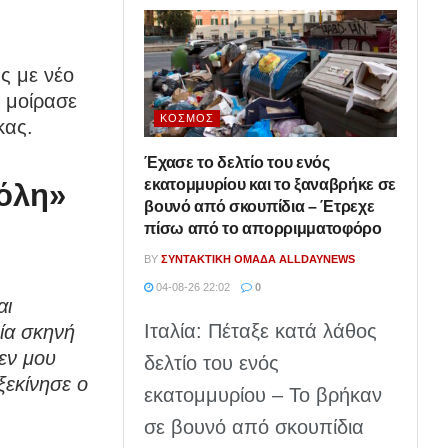
ς με νέο
 μοίρασε
ΚΌΣΜΟΣ
κας.
Έχασε το δελτίο του ενός
εκατομμυρίου και το ξαναβρήκε σε
πόλη»
βουνό από σκουπίδια – Έτρεχε
πίσω από το απορριμματοφόρο
BY
ΣΥΝΤΑΚΤΙΚΉ ΟΜΆΔΑ ALLDAYNEWS
04-08-26 22:02
0
αι
Ιταλία: Πέταξε κατά λάθος
ία σκηνή
εν μου
δελτίο του ενός
 ξεκίνησε ο
εκατομμυρίου – Το βρήκαν
σε βουνό από σκουπίδια