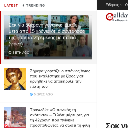
Ειδήσεις
Ο
LATEST
TRENDING
Σοκ για 50χρονη γυναίκα: Έμαθε
μετά από 15 χρόνια ότι ο σύντροφός
της ήταν παντρεμένος με παιδιά
(video)
3 ΈΤΗ AGO
Σήμερα γιορτάζει ο σπάνιος Άγιος
που εκτελέστηκε με ξίφος γιατί
αρνήθηκε να αποκηρύξει την
πίστη του
5 ΏΡΕΣ AGO
Τραγωδία: «Ο πανικός τη
σκότωσε» – Τι λένε μάρτυρες για
τη 42χρονη που πνίγηκε
Σοκ γ
προσπαθώντας να σώσει τη φίλη