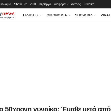
ικονομία
Show Biz
Viral
Περίεργα
Διάφορα
Άντρας
Γυναίκα
ΕΙΔΉΣΕΙΣ
ΟΙΚΟΝΟΜΊΑ
SHOW BIZ
VIRAL
ια 50χρονη γυναίκα: Έμαθε μετά από