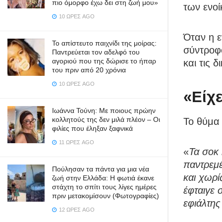
πιο όμορφο έχω δει στη ζωή μου»
των ενοί
10 ΏΡΕΣ AGO
Όταν η 
Το απίστευτο παιχνίδι της μοίρας:
σύντροφο
Παντρεύεται τον αδελφό του
αγοριού που της δώρισε το ήπαρ
και τις 
του πριν από 20 χρόνια
10 ΏΡΕΣ AGO
«Είχε
Ιωάννα Τούνη: Με ποιους πρώην
κολλητούς της δεν μιλά πλέον – Οι
Το θύμα
φιλίες που έληξαν ξαφνικά
11 ΏΡΕΣ AGO
«
Τα σοκ
παντρεμ
Πούλησαν τα πάντα για μια νέα
και χωρί
ζωή στην Ελλάδα: Η φωτιά έκανε
στάχτη το σπίτι τους λίγες ημέρες
έφταιγε 
πριν μετακομίσουν (Φωτογραφίες)
εφιάλτης
12 ΏΡΕΣ AGO