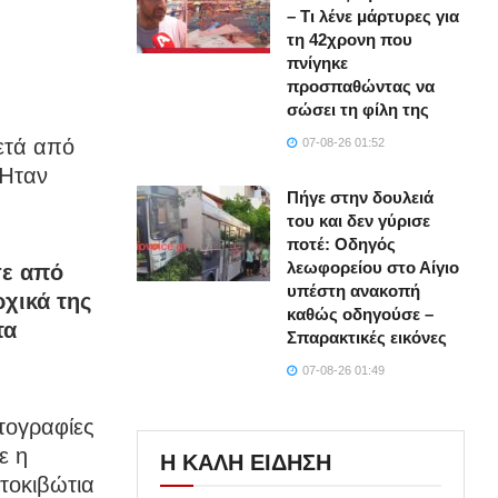
– Τι λένε μάρτυρες για
τη 42χρονη που
πνίγηκε
προσπαθώντας να
σώσει τη φίλη της
ετά από
07-08-26 01:52
 Ήταν
Πήγε στην δουλειά
του και δεν γύρισε
ποτέ: Οδηγός
λεωφορείου στο Αίγιο
σε από
υπέστη ανακοπή
ρχικά της
καθώς οδηγούσε –
τα
Σπαρακτικές εικόνες
07-08-26 01:49
τογραφίες
ε η
Η ΚΑΛΗ ΕΙΔΗΣΗ
τοκιβώτια