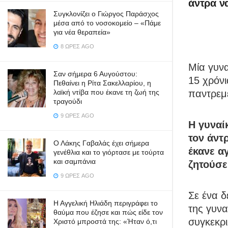
άντρα 
Συγκλονίζει ο Γιώργος Παράσχος
μέσα από το νοσοκομείο – «Πάμε
για νέα θεραπεία»
8 ΏΡΕΣ AGO
Μία γυν
Σαν σήμερα 6 Αυγούστου:
15 χρόνι
Πεθαίνει η Ρίτα Σακελλαρίου, η
παντρεμέ
λαϊκή ντίβα που έκανε τη ζωή της
τραγούδι
9 ΏΡΕΣ AGO
Η γυναί
τον άντ
Ο Λάκης Γαβαλάς έχει σήμερα
έκανε α
γενέθλια και το γιόρτασε με τούρτα
και σαμπάνια
ζητούσε
9 ΏΡΕΣ AGO
Σε ένα 
Η Αγγελική Ηλιάδη περιγράφει το
της γυνα
θαύμα που έζησε και πώς είδε τον
συγκεκρι
Χριστό μπροστά της: «Ήταν ό,τι