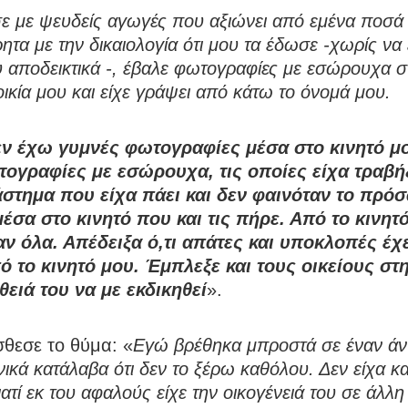
ε με ψευδείς αγωγές που αξιώνει από εμένα ποσά
τα με την δικαιολογία ότι μου τα έδωσε -χωρίς να 
υ αποδεικτικά -, έβαλε φωτογραφίες με εσώρουχα σ
ικία μου και είχε γράψει από κάτω το όνομά μου.
ν έχω γυμνές φωτογραφίες μέσα στο κινητό μ
τογραφίες με εσώρουχα, τις οποίες είχα τραβή
άστημα που είχα πάει και δεν φαινόταν το πρό
έσα στο κινητό που και τις πήρε. Από το κινητ
αν όλα. Απέδειξα ό,τι απάτες και υποκλοπές έχε
ό το κινητό μου. Έμπλεξε και τους οικείους στ
ειά του να με εκδικηθεί
».
θεσε το θύμα: «
Εγώ βρέθηκα μπροστά σε έναν ά
ικά κατάλαβα ότι δεν το ξέρω καθόλου. Δεν είχα κ
γιατί εκ του αφαλούς είχε την οικογένειά του σε άλλ