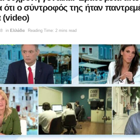
α ότι ο σύντροφός της ήταν παντρεμ
 (video)
48
in
Ελλάδα
Reading Time: 2 mins read