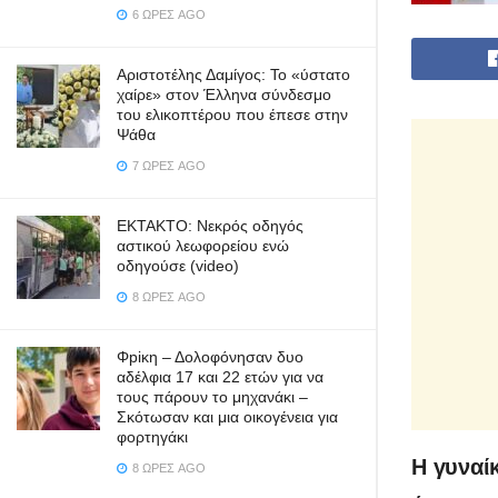
6 ΏΡΕΣ AGO
Αριστοτέλης Δαμίγος: Το «ύστατο
χαίρε» στον Έλληνα σύνδεσμο
του ελικοπτέρου που έπεσε στην
Ψάθα
7 ΏΡΕΣ AGO
ΕΚΤΑΚΤΟ: Νεκρός οδηγός
αστικού λεωφορείου ενώ
οδηγούσε (video)
8 ΏΡΕΣ AGO
Φpiκη – Δολοφόνησαν δυο
αδέλφια 17 και 22 ετών για να
τους πάρουν το μηχανάκι –
Σκότωσαν και μια οικογένεια για
φορτηγάκι
Η γυναίκ
8 ΏΡΕΣ AGO