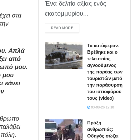
Ένα δελτίο αξίας ενός
εκατομμυρίου...
έχει στα
την
DETAILS
READ MORE
Τα κατάφεραν:
ου. Απλά
Βρέθηκε και ο
ξει από
τελευταίος
αγνοούμενος
σωπό μου.
της παρέας των
ό μου
τουριστών μετά
ι κάνει
την παράσυρση
ην
του ιστιοφόρου
τους (video)
03-08-26 12:18
νθρωπο
Πράξη
αταλάβει
ανθρωπιάς:
η πόλη.
Οδηγός σώζει