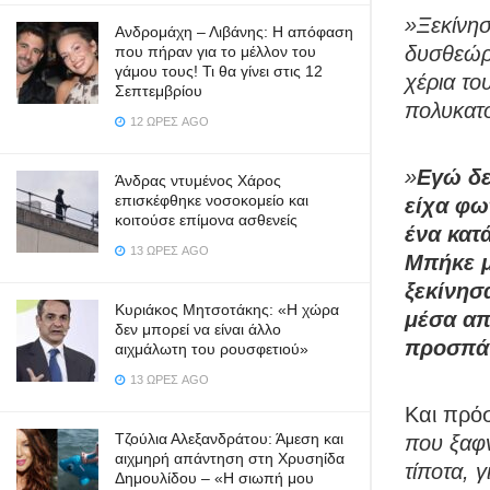
»Ξεκίνησ
Ανδρομάχη – Λιβάνης: Η απόφαση
δυσθεώρη
που πήραν για το μέλλον του
γάμου τους! Τι θα γίνει στις 12
χέρια το
Σεπτεμβρίου
πολυκατο
12 ΏΡΕΣ AGO
»
Εγώ δε
Άνδρας ντυμένος Χάρος
επισκέφθηκε νοσοκομείο και
είχα φω
κοιτούσε επίμονα ασθενείς
ένα κατ
13 ΏΡΕΣ AGO
Μπήκε μ
ξεκίνησ
Κυριάκος Μητσοτάκης: «Η χώρα
μέσα απ
δεν μπορεί να είναι άλλο
προσπάθ
αιχμάλωτη του ρουσφετιού»
13 ΏΡΕΣ AGO
Και πρόσ
Τζούλια Αλεξανδράτου: Άμεση και
που ξαφν
αιχμηρή απάντηση στη Χρυσηίδα
τίποτα, 
Δημουλίδου – «Η σιωπή μου