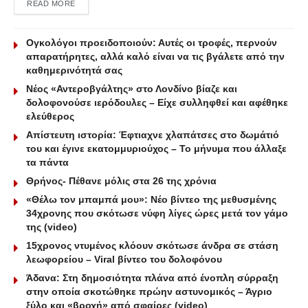
DETAILS
READ MORE
Ογκολόγοι προειδοποιούν: Αυτές οι τροφές, περνούν
απαρατήρητες, αλλά καλό είναι να τις βγάλετε από την
καθημερινότητά σας
Νέος «Αντεροβγάλτης» στο Λονδίνο βίαζε και
δολοφονούσε ιερόδουλες – Είχε συλληφθεί και αφέθηκε
ελεύθερος
Απίστευτη ιστορία: Έφτιαχνε χλαπάτσες στο δωμάτιό
του και έγινε εκατομμυριούχος – Το μήνυμα που άλλαξε
τα πάντα
Θρήνος- Πέθανε μόλις στα 26 της χρόνια
«Θέλω τον μπαμπά μου»: Νέο βίντεο της μεθυσμένης
34χρονης που σκότωσε νύφη λίγες ώρες μετά τον γάμο
της (video)
15χρονος ντυμένος κλόουν σκότωσε άνδρα σε στάση
λεωφορείου – Viral βίντεο του δολοφόνου
Άδανα: Στη δημοσιότητα πλάνα από ένοπλη σύρραξη
στην οποία σκοτώθηκε πρώην αστυνομικός – Άγριο
ξύλο και «βροχή» από σφαίρες (video)