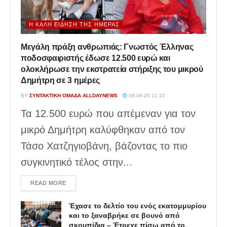
Η ΚΑΛΉ ΕΊΔΗΣΗ ΤΗΣ ΗΜΈΡΑΣ
Μεγάλη πράξη ανθρωπιάς: Γνωστός Έλληνας
ποδοσφαιριστής έδωσε 12.500 ευρώ και
ολοκλήρωσε την εκστρατεία στήριξης του μικρού
Δημήτρη σε 3 ημέρες
BY
ΣΥΝΤΑΚΤΙΚΉ ΟΜΆΔΑ ALLDAYNEWS
08-08-26 11:10
Τα 12.500 ευρώ που απέμεναν για τον
μικρό Δημήτρη καλύφθηκαν από τον
Τάσο Χατζηγιοβάνη, βάζοντας το πιο
συγκινητικό τέλος στην...
DETAILS
READ MORE
Έχασε το δελτίο του ενός εκατομμυρίου
και το ξαναβρήκε σε βουνό από
σκουπίδια – Έτρεχε πίσω από το