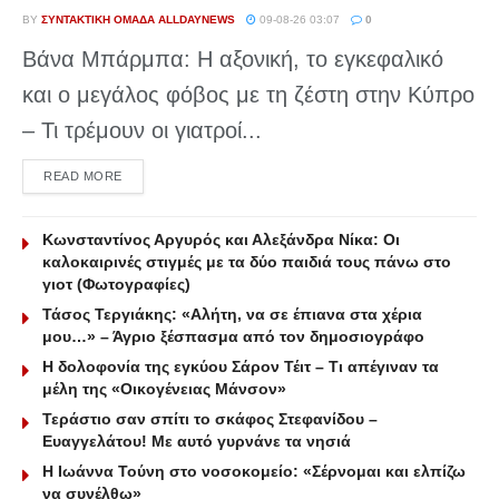
BY
ΣΥΝΤΑΚΤΙΚΉ ΟΜΆΔΑ ALLDAYNEWS
09-08-26 03:07
0
Βάνα Μπάρμπα: Η αξονική, το εγκεφαλικό
και ο μεγάλος φόβος με τη ζέστη στην Κύπρο
– Τι τρέμουν οι γιατροί...
DETAILS
READ MORE
Κωνσταντίνος Αργυρός και Αλεξάνδρα Νίκα: Οι
καλοκαιρινές στιγμές με τα δύο παιδιά τους πάνω στο
γιοτ (Φωτογραφίες)
Τάσος Τεργιάκης: «Αλήτη, να σε έπιανα στα χέρια
μου…» – Άγριο ξέσπασμα από τον δημοσιογράφο
Η δολοφονία της εγκύου Σάρον Τέιτ – Τι απέγιναν τα
μέλη της «Οικογένειας Μάνσον»
Τεράστιο σαν σπίτι το σκάφος Στεφανίδου –
Ευαγγελάτου! Με αυτό γυρνάνε τα νησιά
Η Ιωάννα Τούνη στο νοσοκομείο: «Σέρνομαι και ελπίζω
να συνέλθω»