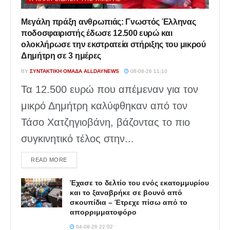
Μεγάλη πράξη ανθρωπιάς: Γνωστός Έλληνας
ποδοσφαιριστής έδωσε 12.500 ευρώ και
ολοκλήρωσε την εκστρατεία στήριξης του μικρού
Δημήτρη σε 3 ημέρες
BY
ΣΥΝΤΑΚΤΙΚΉ ΟΜΆΔΑ ALLDAYNEWS
08-08-26 11:10
Τα 12.500 ευρώ που απέμεναν για τον
μικρό Δημήτρη καλύφθηκαν από τον
Τάσο Χατζηγιοβάνη, βάζοντας το πιο
συγκινητικό τέλος στην...
DETAILS
READ MORE
Έχασε το δελτίο του ενός εκατομμυρίου
και το ξαναβρήκε σε βουνό από
σκουπίδια – Έτρεχε πίσω από το
απορριμματοφόρο
04-08-26 22:02