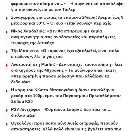
φέρουμε στον κόσμο να…» – Η συγκινητική αποκάλυψη
για την οικογένεια με τον Τάιλερ
Συναγερμός για φωτιές τα επόμενα 24ωρα: Άνεμοι έως 9
μποφόρ και 39°C – Οι δυο «επικίνδυνες» περιοχές
Νίκος Χαρδαλιάς: «Δεν θα επιτρέψουμε καμία
ανεμογεννήτρια στις αναδασωτέες και πυρόπληκτες
περιοχές της Αττικής»
Τζο Μπάιντεν: «Ο καρκίνος έχει εξαπλωθεί, είναι πολύ
επώδυνο», λέει ο γιος του
Ανατροπή στη Marfin: «Δεν υπάρχει ταυτοποίηση» λέει
ο δικηγόρος της 46χρονης – Το ανώνυμο email και η
«περιορισμένη προσομοίωση» που αλλάζουν τα
δεδομένα
Η κόρη του Κώστα Μπακογιάννη έκανε πανελλήνιο
ρεκόρ στα 100μ. εμπ. του Παγκοσμίου Πρωταθλήματος
Στίβου Κ20
PSV Αϊντχόφεν – Φορτούνα Σιτάρντ: Ξεσπάει και…
διπλασιάζει!
Ογκολόγοι προειδοποιούν: Αυτές οι τροφές, περνούν
απαρατήρητες, αλλά καλό είναι να τις βγάλετε από την