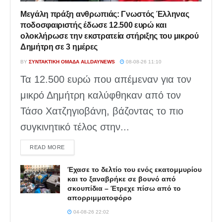
Μεγάλη πράξη ανθρωπιάς: Γνωστός Έλληνας
ποδοσφαιριστής έδωσε 12.500 ευρώ και
ολοκλήρωσε την εκστρατεία στήριξης του μικρού
Δημήτρη σε 3 ημέρες
BY
ΣΥΝΤΑΚΤΙΚΉ ΟΜΆΔΑ ALLDAYNEWS
08-08-26 11:10
Τα 12.500 ευρώ που απέμεναν για τον
μικρό Δημήτρη καλύφθηκαν από τον
Τάσο Χατζηγιοβάνη, βάζοντας το πιο
συγκινητικό τέλος στην...
DETAILS
READ MORE
Έχασε το δελτίο του ενός εκατομμυρίου
και το ξαναβρήκε σε βουνό από
σκουπίδια – Έτρεχε πίσω από το
απορριμματοφόρο
04-08-26 22:02