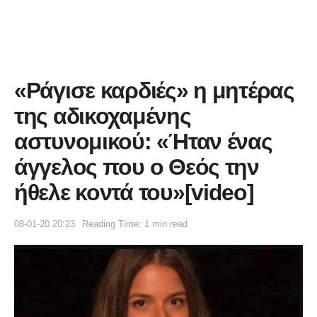
«Ράγισε καρδιές» η μητέρας
της αδικοχαμένης
αστυνομικού: «Ήταν ένας
άγγελος που ο Θεός την
ήθελε κοντά του»[video]
08-01-20 20:23
Reading Time: 1 min read