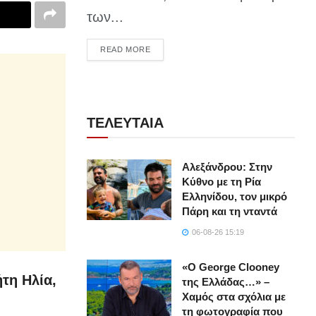
των...
DETAILS
READ MORE
ΤΕΛΕΥΤΑΙΑ
Αλεξάνδρου: Στην
Κύθνο με τη Ρία
Ελληνίδου, τον μικρό
Πάρη και τη νταντά
06-08-26 15:19
«Ο George Clooney
τη Ηλία,
της Ελλάδας…» –
Χαμός στα σχόλια με
τη φωτογραφία που