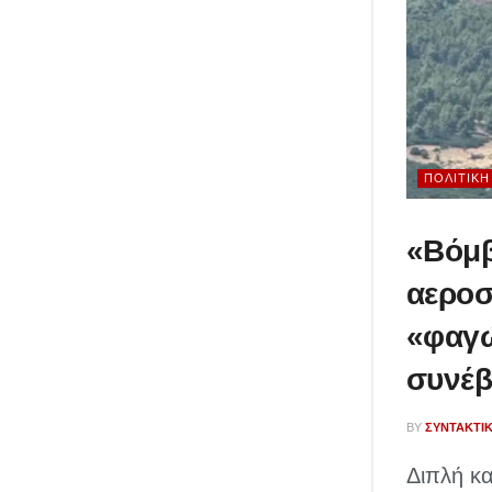
ΠΟΛΙΤΙΚΉ
«Βόμβ
αεροσ
«φαγώ
συνέβ
BY
ΣΥΝΤΑΚΤΙ
Διπλή κα