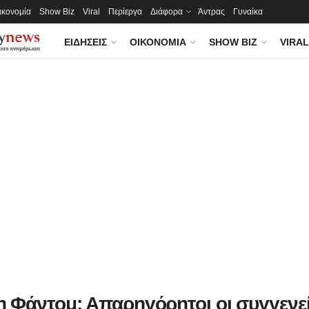
ικονομία
Show Biz
Viral
Περίεργα
Διάφορα
Άντρας
Γυναίκα
ΕΙΔΉΣΕΙΣ
ΟΙΚΟΝΟΜΊΑ
SHOW BIZ
VIRAL
 Φάντομ: Απαρηγόρητοι οι συγγενεί