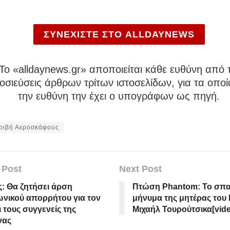
ΣΥΝΕΧΙΣΤΕ ΣΤΟ ALLDAYNEWS
To «alldaynews.gr» αποποιείται κάθε ευθύνη από τ
σιεύσεις άρθρων τρίτων ιστοσελίδων, για τα οποί
την ευθύνη την έχει ο υπογράφων ως πηγή.
ριβή Αεροσκάφους
 Post
Next Post
: Θα ζητήσει άρση
Πτώση Phantom: Το σπα
νικού απορρήτου για τον
μήνυμα της μητέρας του 
ι τους συγγενείς της
Μιχαήλ Τουρούτσικα[vid
νας