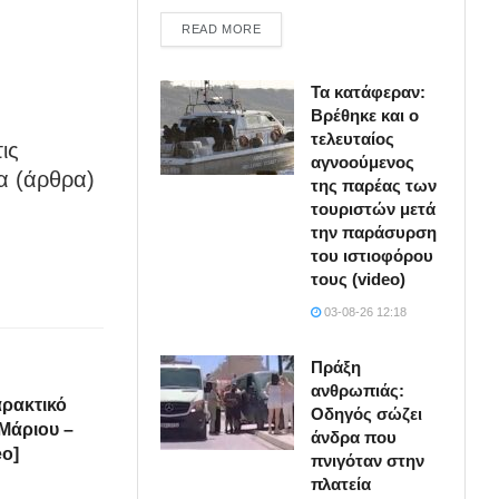
DETAILS
READ MORE
Τα κατάφεραν:
Βρέθηκε και ο
τελευταίος
ις
αγνοούμενος
α (άρθρα)
της παρέας των
τουριστών μετά
την παράσυρση
του ιστιοφόρου
τους (video)
03-08-26 12:18
Πράξη
ανθρωπιάς:
ρακτικό
Οδηγός σώζει
Μάριου –
άνδρα που
eo]
πνιγόταν στην
πλατεία