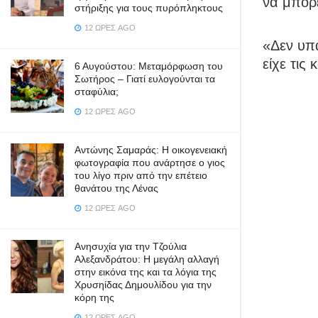
να μπορε
στήριξης για τους πυρόπληκτους
12 ΏΡΕΣ AGO
«Δεν υπά
είχε τις
6 Αυγούστου: Μεταμόρφωση του
Σωτήρος – Γιατί ευλογούνται τα
σταφύλια;
12 ΏΡΕΣ AGO
Αντώνης Σαμαράς: Η οικογενειακή
φωτογραφία που ανάρτησε ο γιος
του λίγο πριν από την επέτειο
θανάτου της Λένας
12 ΏΡΕΣ AGO
Ανησυχία για την Τζούλια
Αλεξανδράτου: Η μεγάλη αλλαγή
στην εικόνα της και τα λόγια της
Χρυσηίδας Δημουλίδου για την
κόρη της
12 ΏΡΕΣ AGO