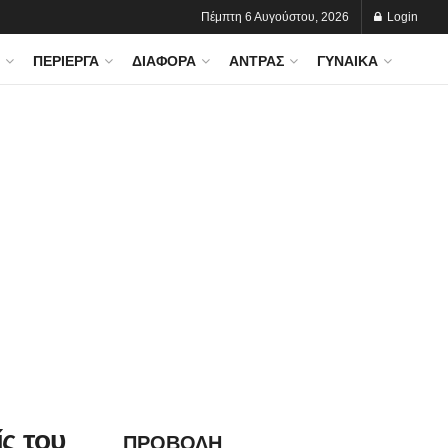
Πέμπτη 6 Αυγούστου, 2026
Login
ΠΕΡΊΕΡΓΑ
ΔΙΆΦΟΡΑ
ΆΝΤΡΑΣ
ΓΥΝΑΊΚΑ
ς του
ΠΡΟΒΟΛΗ