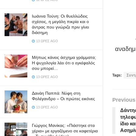
Ιωάννα Τούνη: Οι θυελλώδεις
σχέσεις, η μεγάλη πικρία και ο
άντρας που γνώριζε πριν γίνει
διάσημη
13 ΏΡΕΣ AGO
αναδημο
Μήπως κάνεις άσχημα γράμματα;
Η ψυχολογία λέει ότι ο εγκέφαλός
σου μπορεί…
Tags:
Συντ
13 ΏΡΕΣ AGO
Δανάη Παππά: Νύφη στη
Φολέγανδρο – Οι πρώτες εικόνες
Previous
13 ΏΡΕΣ AGO
Δάντης
τηλεφω
ίδιο κα
Γιώργος Μανίκας: «Πιάστηκε στα
Ασημί
χέρια» με εργαζόμενο σε καφετέρια