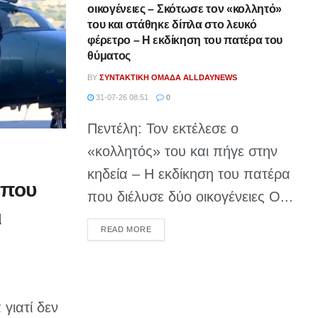
οικογένειες – Σκότωσε τον «κολλητό»
του και στάθηκε δίπλα στο λευκό
φέρετρο – Η εκδίκηση του πατέρα του
θύματος
BY
ΣΥΝΤΑΚΤΙΚΉ ΟΜΆΔΑ ALLDAYNEWS
31-07-26 08:51
0
Πεντέλη: Τον εκτέλεσε ο
«κολλητός» του και πήγε στην
κηδεία – Η εκδίκηση του πατέρα
 που
που διέλυσε δύο οικογένειες Ο...
ι
DETAILS
READ MORE
γιατί δεν