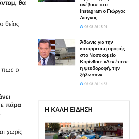
ντομ, θα
ανέβασε στο
Instagram ο Γιώργος
Λιάγκας
ο θείος
06-08-26 15:01
Άδωνις για την
κατάρρευση οροφής
στο Νοσοκομείο
Κορίνθου: «Δεν έπεσε
η ψευδοροφή, την
ε πως ο
ξήλωσαν»
06-08-26 14:37
άνει
σε πάρα
Η ΚΑΛΗ ΕΙΔΗΣΗ
.
αι χωρίς