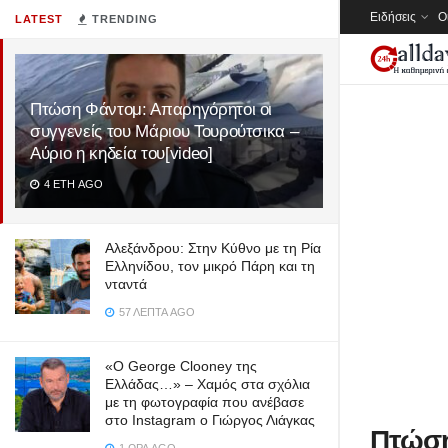
Ειδήσεις
Ο
LATEST
TRENDING
Πτώση Φάντομ: Απαρηγόρητοι οι
συγγενείς του Μάριου Τουρούτσικα –
Αύριο η κηδεία του[video]
4 ΈΤΗ AGO
Αλεξάνδρου: Στην Κύθνο με τη Ρία
Ελληνίδου, τον μικρό Πάρη και τη
νταντά
57 ΛΕΠΤΆ AGO
«Ο George Clooney της
Ελλάδας…» – Χαμός στα σχόλια
με τη φωτογραφία που ανέβασε
στο Instagram ο Γιώργος Λιάγκας
Πτώση