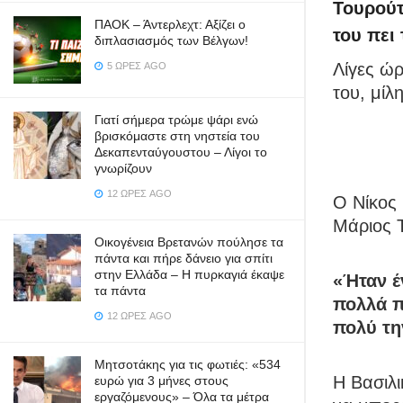
Τουρούτ
ΠΑΟΚ – Άντερλεχτ: Αξίζει ο
του πει
διπλασιασμός των Βέλγων!
Λίγες ώρ
5 ΏΡΕΣ AGO
του, μίλ
Γιατί σήμερα τρώμε ψάρι ενώ
βρισκόμαστε στη νηστεία του
Δεκαπενταύγουστου – Λίγοι το
γνωρίζουν
12 ΏΡΕΣ AGO
Ο Νίκος
Μάριος Τ
Οικογένεια Βρετανών πούλησε τα
πάντα και πήρε δάνειο για σπίτι
στην Ελλάδα – Η πυρκαγιά έκαψε
«Ήταν έν
τα πάντα
πολλά π
12 ΏΡΕΣ AGO
πολύ τη
Μητσοτάκης για τις φωτιές: «534
Η Βασιλι
ευρώ για 3 μήνες στους
εργαζόμενους» – Όλα τα μέτρα