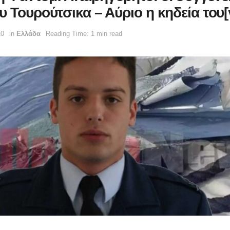
υ Τουρούτσικα – Αύριο η κηδεία του[
10
in
Ελλάδα
Reading Time: 1 min read