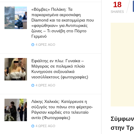
18
«Βόμβες» Πολάκη: Τα
SHARES
παρκαρισμένα αεροσκάφη
Diamond και τα εκατομμύρια που
«φαγώθηκαν» για Αντιπυρικές
ζώνες – Τι συνέβη στο Πόρτο
Γερμενό
4 ΏΡΕΣ AGO
Εφιάλτης εν πλω: Γυναίκα –
Μάγειρας σε πολεμικό πλοίο
Κυνηγούσε σεξουαλικά
νεοσύλλεκτους (φωτογραφίες)
4 ΏΡΕΣ AGO
Λάκης Χαλκιάς: Κατέρρευσε η
σύζυγός του πάνω στο φέρετρο-
Ράγισαν καρδιές στο τελευταίο
αντίο (Φωτογραφίες)
Σύμφωνα
4 ΏΡΕΣ AGO
στην Τρ