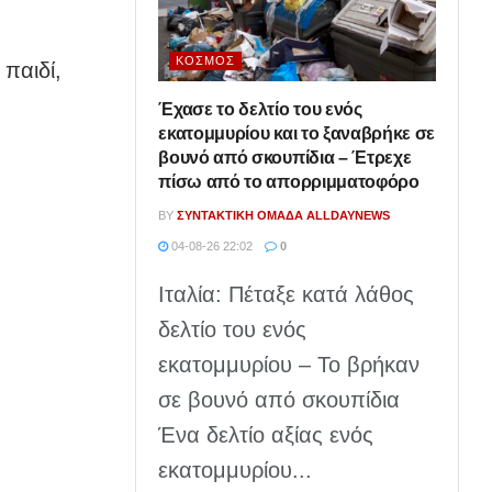
ΚΌΣΜΟΣ
παιδί,
Έχασε το δελτίο του ενός
εκατομμυρίου και το ξαναβρήκε σε
βουνό από σκουπίδια – Έτρεχε
πίσω από το απορριμματοφόρο
BY
ΣΥΝΤΑΚΤΙΚΉ ΟΜΆΔΑ ALLDAYNEWS
04-08-26 22:02
0
Ιταλία: Πέταξε κατά λάθος
δελτίο του ενός
εκατομμυρίου – Το βρήκαν
σε βουνό από σκουπίδια
Ένα δελτίο αξίας ενός
εκατομμυρίου...