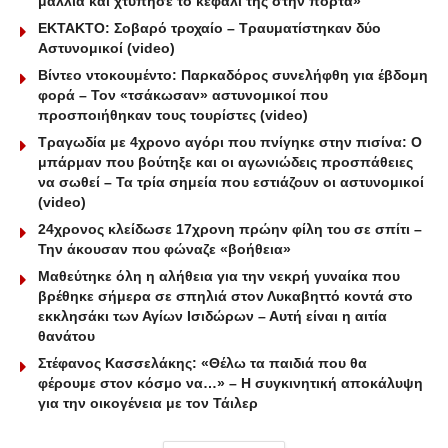
μαλλιά και χτύπησε το κεφάλι της στην πόρτα»
ΕΚΤΑΚΤΟ: Σοβαρό τροχαίο – Τραυματίστηκαν δύο
Αστυνομικοί (video)
Βίντεο ντοκουμέντο: Παρκαδόρος συνελήφθη για έβδομη
φορά – Τον «τσάκωσαν» αστυνομικοί που
προσποιήθηκαν τους τουρίστες (video)
Τραγωδία με 4χρονο αγόρι που πνίγηκε στην πισίνα: O
μπάρμαν που βούτηξε και οι αγωνιώδεις προσπάθειες
να σωθεί – Τα τρία σημεία που εστιάζουν οι αστυνομικοί
(video)
24χρονος κλείδωσε 17χρονη πρώην φίλη του σε σπίτι –
Την άκουσαν που φώναζε «βοήθεια»
Μαθεύτηκε όλη η αλήθεια για την νεκρή γυναίκα που
βρέθηκε σήμερα σε σπηλιά στον Λυκαβηττό κοντά στο
εκκλησάκι των Αγίων Ισιδώρων – Αυτή είναι η αιτία
θανάτου
Στέφανος Κασσελάκης: «Θέλω τα παιδιά που θα
φέρουμε στον κόσμο να…» – Η συγκινητική αποκάλυψη
για την οικογένεια με τον Τάιλερ