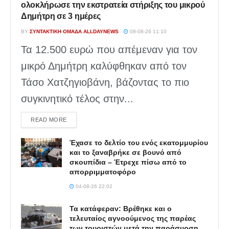
ολοκλήρωσε την εκστρατεία στήριξης του μικρού
Δημήτρη σε 3 ημέρες
BY
ΣΥΝΤΑΚΤΙΚΉ ΟΜΆΔΑ ALLDAYNEWS
08-08-26 11:10
Τα 12.500 ευρώ που απέμεναν για τον
μικρό Δημήτρη καλύφθηκαν από τον
Τάσο Χατζηγιοβάνη, βάζοντας το πιο
συγκινητικό τέλος στην...
DETAILS
READ MORE
Έχασε το δελτίο του ενός εκατομμυρίου
και το ξαναβρήκε σε βουνό από
σκουπίδια – Έτρεχε πίσω από το
απορριμματοφόρο
04-08-26 22:02
Τα κατάφεραν: Βρέθηκε και ο
τελευταίος αγνοούμενος της παρέας
των τουριστών μετά την παράσυρση