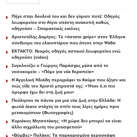
Πήγε στην δουλειά του και δεν γύρισε ποτέ: Οδηγός
λεωφορείου στο Αίγιο υπέστη ανακοπή καθώς
οδηγούσε – Σπαρακτικές εικόνες
Αριστοτέλης Δαμίγος: Το «ύστατο χαίρε» στον Έλληνα
σύνδεσμο του ελικοπτέρου που έπεσε στην Ψάθα
ΕΚΤΑΚΤΟ: Νεκρός οδηγός αστικού λεωφορείου ενώ
οδηγούσε (video)
Συγκλονίζει ο Γιώργος Παράσχος μέσα από το
νοσοκομείο – «Πάμε για νέα θεραπεία»
Η Αγγελική Ηλιάδη περιγράφει το θαύμα που έζησε και
πώς είδε τον Χριστό μπροστά της: «Ήταν ό,τι πιο
όμορφο έχω δει στη ζωή μου»
Πούλησαν τα πάντα για μια νέα ζωή στην Ελλάδα: Η
φωτιά έκανε στάχτη το σπίτι τους λίγες ημέρες πριν
μετακομίσουν (Φωτογραφίες)
Κυριάκος Μητσοτάκης: «Η χώρα δεν μπορεί να είναι
άλλο αιχμάλωτη του ρουσφετιού»
«Βόμβες» Πολάκη: Τα παρκαρισμένα αεροσκάφη