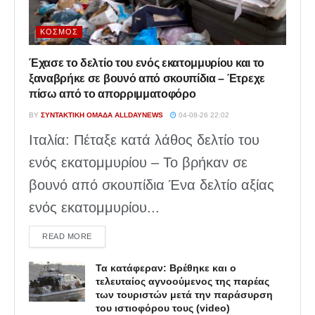
ΚΌΣΜΟΣ
Έχασε το δελτίο του ενός εκατομμυρίου και το
ξαναβρήκε σε βουνό από σκουπίδια – Έτρεχε
πίσω από το απορριμματοφόρο
BY
ΣΥΝΤΑΚΤΙΚΉ ΟΜΆΔΑ ALLDAYNEWS
04-08-26 22:02
Ιταλία: Πέταξε κατά λάθος δελτίο του
ενός εκατομμυρίου – Το βρήκαν σε
βουνό από σκουπίδια Ένα δελτίο αξίας
ενός εκατομμυρίου...
DETAILS
READ MORE
Τα κατάφεραν: Βρέθηκε και ο
τελευταίος αγνοούμενος της παρέας
των τουριστών μετά την παράσυρση
του ιστιοφόρου τους (video)