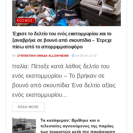
ΚΌΣΜΟΣ
Έχασε το δελτίο του ενός εκατομμυρίου και το
ξαναβρήκε σε βουνό από σκουπίδια – Έτρεχε
πίσω από το απορριμματοφόρο
BY
ΣΥΝΤΑΚΤΙΚΉ ΟΜΆΔΑ ALLDAYNEWS
04-08-26 22:02
Ιταλία: Πέταξε κατά λάθος δελτίο του
ενός εκατομμυρίου – Το βρήκαν σε
βουνό από σκουπίδια Ένα δελτίο αξίας
ενός εκατομμυρίου...
DETAILS
READ MORE
Τα κατάφεραν: Βρέθηκε και ο
τελευταίος αγνοούμενος της παρέας
των τουριστών μετά την παράσυρση