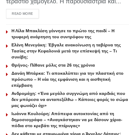
τεράστιο χαμόγελο. Η παρουσιάστρια και...
DETAILS
READ MORE
Η Λίλα Μπακλέση γέννησε το πρώτο της παιδί – Η
τρυφερή ανάρτηση του συντρόφου της
Ελένη Μενεγάκη: Έβγαλε ανακοίνωση η ταβέρνα της
Τασίας στην Κεφαλονιά μετά την επίσκεψή της – Τι
συνέβη;
Θρήνος- Πέθανε μόλις στα 26 της χρόνια
Δανάη Μπάρκα: Τι αποκαλύπτει για την πλαστική στο
πρόσωπο – Η νέα της εμφάνιση και η αισθητική
επέμβαση
Ανδρομάχη: «Ένα μεγάλο συγγνώμη από καρδιάς που
δεν μπόρεσα να ανταπεξέλθω – Κάποιες φορές το σώμα
μας φωνάζει όχι»
Ιωάννα Κουλούρη: Απόπειρα αυτοκτονίας από τη
δημοσιογράφο – «Aναγκάστηκαν να με δέσουν χέρια-
πόδια στο κρεβάτι της πτέρυγας»
Δεν κάθεται με σταυρωμένα χέρια ο Άγγελος Λάτσιος: