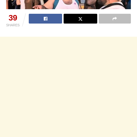
39
SHARES