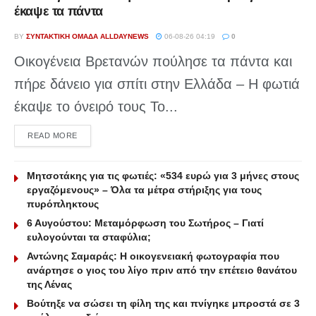
έκαψε τα πάντα
BY
ΣΥΝΤΑΚΤΙΚΉ ΟΜΆΔΑ ALLDAYNEWS
06-08-26 04:19
0
Οικογένεια Βρετανών πούλησε τα πάντα και
πήρε δάνειο για σπίτι στην Ελλάδα – Η φωτιά
έκαψε το όνειρό τους Το...
DETAILS
READ MORE
Μητσοτάκης για τις φωτιές: «534 ευρώ για 3 μήνες στους
εργαζόμενους» – Όλα τα μέτρα στήριξης για τους
πυρόπληκτους
6 Αυγούστου: Μεταμόρφωση του Σωτήρος – Γιατί
ευλογούνται τα σταφύλια;
Αντώνης Σαμαράς: Η οικογενειακή φωτογραφία που
ανάρτησε ο γιος του λίγο πριν από την επέτειο θανάτου
της Λένας
Βούτηξε να σώσει τη φίλη της και πνίγηκε μπροστά σε 3