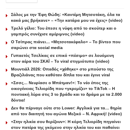
Σάλος με την Έφη Θώδη: «Καντέμη Μητσοτάκη, όλα τα
κακά μας βρήκανε» – «Την κατάρα μου να έχεις» (video)
Τρελό γέλιο: Του έπεσε η νύφη από το σκούτερ και ο
γαμπρός συνέχισε αμέριμνος (video)
Ο Τσίπρας πιάνει… «Μητσοτακέφαλο» – Το βίντεο που
σαρώνει στα social media
Γυπαετός Τσελίκας σε επικό «πέσιμο» σε λουόμενη
στον αέρα του ΣΚΑΪ – Το viral στιγμιότυπο (video)
Μουντιάλ 2026: Οπαδός «χάθηκε» στο μπούστο της
Βραζιλιάνας που καθόταν δίπλα του και έγινε viral
«Σσσς… Νευρίασε ο Μπάτμαν!»: Το νέο έπος της
οικογένειας Τελιορίδη που «γκρεμίζει» το TikTok – Η
ποντιακή λύρα στις 3 το βράδυ και το δράμα με τα 2.000
δόντια!
Δεν θα πέρναγε ούτε στο Lower: Αγγλικά για τα… θηρία
από τον διαιτητή του αγώνα Μεξικό – Ν. Αφρική! (video)
«Στην ηλικία σου θερίζουν»: Η κόρη Τελιορίδη πηγαίνει
στον πατέρα της γκόμενο στην ηλικία του και παθαίνει