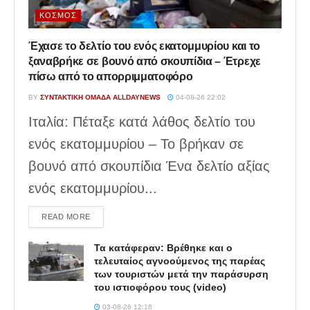
ΚΌΣΜΟΣ
Έχασε το δελτίο του ενός εκατομμυρίου και το
ξαναβρήκε σε βουνό από σκουπίδια – Έτρεχε
πίσω από το απορριμματοφόρο
BY
ΣΥΝΤΑΚΤΙΚΉ ΟΜΆΔΑ ALLDAYNEWS
04-08-26 22:02
Ιταλία: Πέταξε κατά λάθος δελτίο του
ενός εκατομμυρίου – Το βρήκαν σε
βουνό από σκουπίδια Ένα δελτίο αξίας
ενός εκατομμυρίου...
DETAILS
READ MORE
Τα κατάφεραν: Βρέθηκε και ο
τελευταίος αγνοούμενος της παρέας
των τουριστών μετά την παράσυρση
του ιστιοφόρου τους (video)
03-08-26 12:18