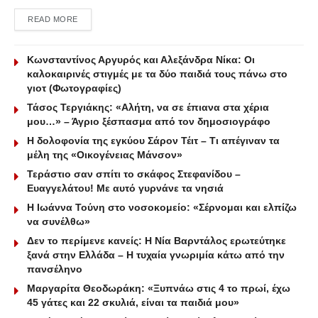
DETAILS
READ MORE
Κωνσταντίνος Αργυρός και Αλεξάνδρα Νίκα: Οι
καλοκαιρινές στιγμές με τα δύο παιδιά τους πάνω στο
γιοτ (Φωτογραφίες)
Τάσος Τεργιάκης: «Αλήτη, να σε έπιανα στα χέρια
μου…» – Άγριο ξέσπασμα από τον δημοσιογράφο
Η δολοφονία της εγκύου Σάρον Τέιτ – Τι απέγιναν τα
μέλη της «Οικογένειας Μάνσον»
Τεράστιο σαν σπίτι το σκάφος Στεφανίδου –
Ευαγγελάτου! Με αυτό γυρνάνε τα νησιά
Η Ιωάννα Τούνη στο νοσοκομείο: «Σέρνομαι και ελπίζω
να συνέλθω»
Δεν το περίμενε κανείς: Η Νία Βαρντάλος ερωτεύτηκε
ξανά στην Ελλάδα – Η τυχαία γνωριμία κάτω από την
πανσέληνο
Μαργαρίτα Θεοδωράκη: «Ξυπνάω στις 4 το πρωί, έχω
45 γάτες και 22 σκυλιά, είναι τα παιδιά μου»