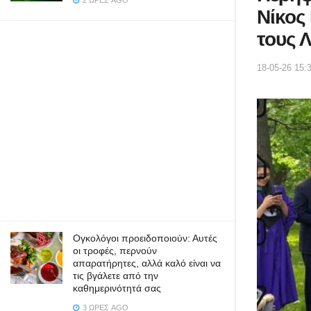
2 ΏΡΕΣ AGO
Νίκος
τους 
18-05-26 15:
Ογκολόγοι προειδοποιούν: Αυτές
οι τροφές, περνούν
απαρατήρητες, αλλά καλό είναι να
τις βγάλετε από την
καθημερινότητά σας
3 ΏΡΕΣ AGO