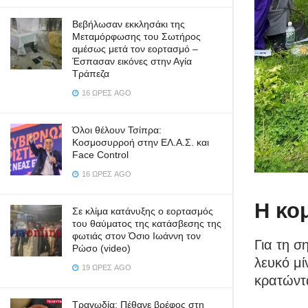
Βεβήλωσαν εκκλησάκι της
Μεταμόρφωσης του Σωτήρος
αμέσως μετά τον εορτασμό –
Έσπασαν εικόνες στην Αγία
Τράπεζα
16 ΏΡΕΣ AGO
Όλοι θέλουν Τσίπρα:
Κοσμοσυρροή στην ΕΛ.Α.Σ. και
Face Control
16 ΏΡΕΣ AGO
Η κο
Σε κλίμα κατάνυξης ο εορτασμός
του θαύματος της κατάσβεσης της
φωτιάς στον Όσιο Ιωάννη τον
Για τη σ
Ρώσο (video)
λευκό μί
19 ΏΡΕΣ AGO
κρατώντα
Τραγωδία: Πέθανε βρέφος στη