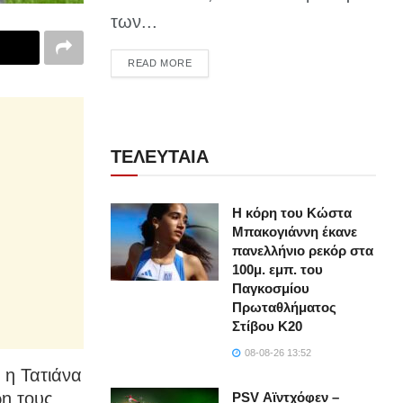
των...
DETAILS
READ MORE
ΤΕΛΕΥΤΑΙΑ
Η κόρη του Κώστα
Μπακογιάννη έκανε
πανελλήνιο ρεκόρ στα
100μ. εμπ. του
Παγκοσμίου
Πρωταθλήματος
Στίβου Κ20
08-08-26 13:52
ν η Τατιάνα
η τους,
PSV Αϊντχόφεν –