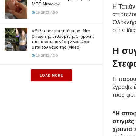
ΜΕΘ Νεογνών
Η Τατιάν
19 ΏΡΕΣ AGO
αποτελο
Ολοκλήρω
στην ίδ
«Θέλω τον μπαμπά μου»: Νέο
βίντεο της μεθυσμένης 34χρονης
που σκότωσε νύφη λίγες ώρες
μετά τον γάμο της (video)
Η συ
19 ΏΡΕΣ AGO
Στεφ
LOAD MORE
Η παρου
έγραψε έ
τους φοι
“Η αποφ
στιγμές
χρόνια 