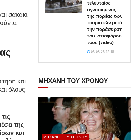
τελευταίος
αγνοούμενος
αι σακάκι.
της παρέας των
τσάντα
τουριστών μετά
την παράσυρση
του ιστιοφόρου
τους (video)
νας
03-08-26 12:18
ΜΗΧΑΝΗ ΤΟΥ ΧΡΟΝΟΥ
ίτηση και
και όλους
 τις
μέσα της
ίρων και
ΜΗΧΑΝΉ ΤΟΥ ΧΡΌΝΟΥ