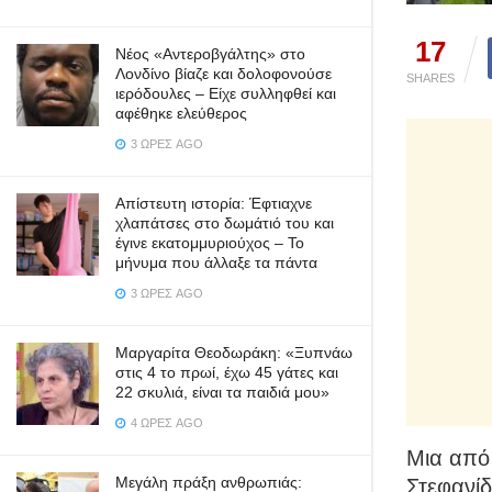
17
Νέος «Αντεροβγάλτης» στο
Λονδίνο βίαζε και δολοφονούσε
SHARES
ιερόδουλες – Είχε συλληφθεί και
αφέθηκε ελεύθερος
3 ΏΡΕΣ AGO
Απίστευτη ιστορία: Έφτιαχνε
χλαπάτσες στο δωμάτιό του και
έγινε εκατομμυριούχος – Το
μήνυμα που άλλαξε τα πάντα
3 ΏΡΕΣ AGO
Μαργαρίτα Θεοδωράκη: «Ξυπνάω
στις 4 το πρωί, έχω 45 γάτες και
22 σκυλιά, είναι τα παιδιά μου»
4 ΏΡΕΣ AGO
Μια από 
Μεγάλη πράξη ανθρωπιάς:
Στεφανίδ