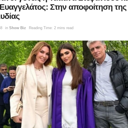
 Ευαγγελάτος: Στην αποφοίτηση της
Λυδίας
38
in
Show Biz
Reading Time: 2 mins read