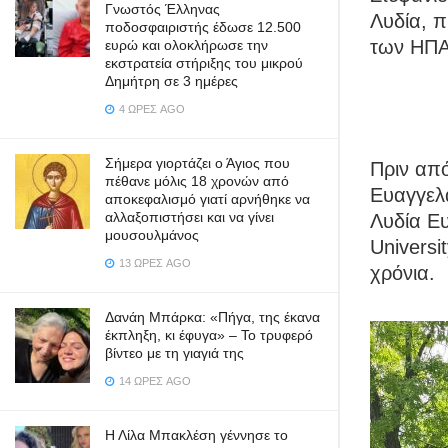
Γνωστός Έλληνας
Λυδία, π
ποδοσφαιριστής έδωσε 12.500
των ΗΠΑ
ευρώ και ολοκλήρωσε την
εκστρατεία στήριξης του μικρού
Δημήτρη σε 3 ημέρες
4 ΏΡΕΣ AGO
Σήμερα γιορτάζει ο Άγιος που
Πριν από
πέθανε μόλις 18 χρονών από
Ευαγγελά
αποκεφαλισμό γιατί αρνήθηκε να
αλλαξοπιστήσει και να γίνει
Λυδία Ε
μουσουλμάνος
Universi
13 ΏΡΕΣ AGO
χρόνια.
Δανάη Μπάρκα: «Πήγα, της έκανα
έκπληξη, κι έφυγα» – Το τρυφερό
βίντεο με τη γιαγιά της
14 ΏΡΕΣ AGO
Η Λίλα Μπακλέση γέννησε το