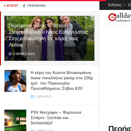
Ειδήσεις
Ο
LATEST
TRENDING
Περήφανοι γονείς η Τατιάνα
Στεφανίδου και ο Νίκος Ευαγγελάτος:
Στην αποφοίτηση της κόρης τους
Λυδίας
3 ΜΉΝΕΣ AGO
Η κόρη του Κώστα Μπακογιάννη
έκανε πανελλήνιο ρεκόρ στα 100μ.
εμπ. του Παγκοσμίου
Πρωταθλήματος Στίβου Κ20
1 ΏΡΑ AGO
PSV Αϊντχόφεν – Φορτούνα
Σιτάρντ: Ξεσπάει και…
διπλασιάζει!
Περήφ