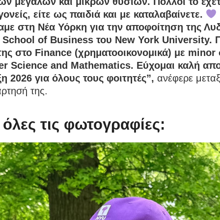
ων μεγάλων και μικρών θυσιών. Πολλοί το έχετ
γονείς, είτε ως παιδιά και με καταλαβαίνετε.
αμε στη Νέα Υόρκη για την αποφοίτηση της Λυ
n School of Business του New York University. 
της στο Finance (χρηματοοικονομικά) με minor
r Science and Mathematics. Εύχομαι καλή απ
ξη 2026 για όλους τους φοιτητές”,
ανέφερε μετα
ρτησή της.
 όλες τις φωτογραφίες: