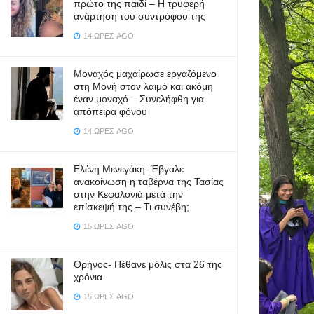
πρώτο της παιδί – Η τρυφερή
ανάρτηση του συντρόφου της
14 ΏΡΕΣ AGO
Μοναχός μαχαίρωσε εργαζόμενο
στη Μονή στον λαιμό και ακόμη
έναν μοναχό – Συνελήφθη για
απόπειρα φόνου
14 ΏΡΕΣ AGO
Ελένη Μενεγάκη: Έβγαλε
ανακοίνωση η ταβέρνα της Τασίας
στην Κεφαλονιά μετά την
επίσκεψή της – Τι συνέβη;
15 ΏΡΕΣ AGO
Θρήνος- Πέθανε μόλις στα 26 της
χρόνια
15 ΏΡΕΣ AGO