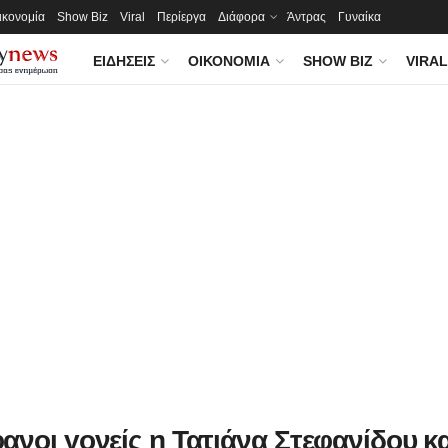
ικονομία
Show Biz
Viral
Περίεργα
Διάφορα
Άντρας
Γυναίκα
ΕΙΔΉΣΕΙΣ
ΟΙΚΟΝΟΜΊΑ
SHOW BIZ
VIRAL
ανοι γονείς η Τατιάνα Στεφανίδου κα