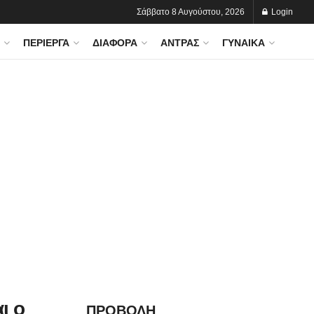
Σάββατο 8 Αυγούστου, 2026
Login
ΠΕΡΊΕΡΓΑ
ΔΙΆΦΟΡΑ
ΆΝΤΡΑΣ
ΓΥΝΑΊΚΑ
ι ο
ΠΡΟΒΟΛΗ