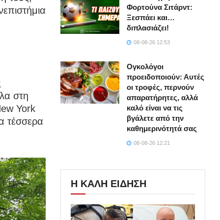
Φορτούνα Σιτάρντ:
νεπιστήμια
Ξεσπάει και…
διπλασιάζει!
08-08-26 12:53
Ογκολόγοι
προειδοποιούν: Αυτές
ς
οι τροφές, περνούν
λα στη
απαρατήρητες, αλλά
New York
καλό είναι να τις
βγάλετε από την
ία τέσσερα
καθημερινότητά σας
08-08-26 12:21
Η ΚΑΛΗ ΕΙΔΗΣΗ