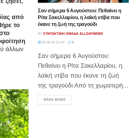
ε ζήσει,
Σαν σήμερα 6 Αυγούστου: Πεθαίνει η
δίας από
Ρίτα Σακελλαρίου, η λαϊκή ντίβα που
Πήρε το
έκανε τη ζωή της τραγούδι
 στο
BY
ΣΥΝΤΑΚΤΙΚΉ ΟΜΆΔΑ ALLDAYNEWS
οφοίτηση
06-08-26 22:40
0
ξύ άλλων
Σαν σήμερα 6 Αυγούστου:
Πεθαίνει η Ρίτα Σακελλαρίου, η
λαϊκή ντίβα που έκανε τη ζωή
της τραγούδι Από τη χωματερή...
DETAILS
READ MORE