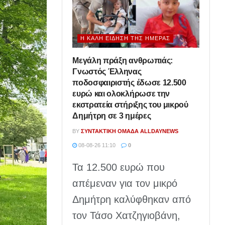
Η ΚΑΛΉ ΕΊΔΗΣΗ ΤΗΣ ΗΜΈΡΑΣ
Μεγάλη πράξη ανθρωπιάς:
Γνωστός Έλληνας
ποδοσφαιριστής έδωσε 12.500
ευρώ και ολοκλήρωσε την
εκστρατεία στήριξης του μικρού
Δημήτρη σε 3 ημέρες
BY
ΣΥΝΤΑΚΤΙΚΉ ΟΜΆΔΑ ALLDAYNEWS
08-08-26 11:10
0
Τα 12.500 ευρώ που
απέμεναν για τον μικρό
Δημήτρη καλύφθηκαν από
τον Τάσο Χατζηγιοβάνη,