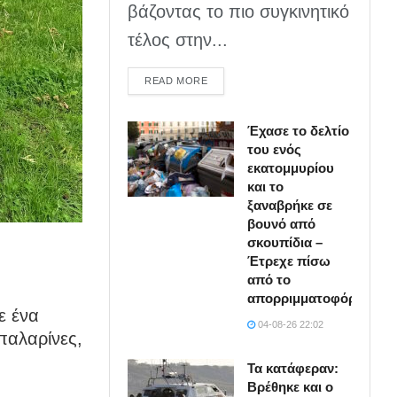
βάζοντας το πιο συγκινητικό
τέλος στην...
DETAILS
READ MORE
Έχασε το δελτίο
του ενός
εκατομμυρίου
και το
ξαναβρήκε σε
βουνό από
σκουπίδια –
Έτρεχε πίσω
από το
απορριμματοφόρο
ε ένα
04-08-26 22:02
μπαλαρίνες,
Τα κατάφεραν:
Βρέθηκε και ο