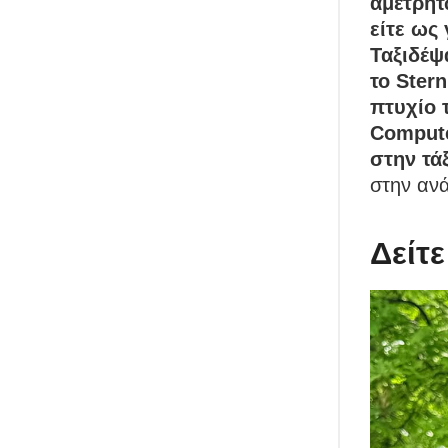
αμέτρητ
είτε ως 
Ταξιδέψ
το Ster
πτυχίο 
Compute
στην τά
στην ανά
Δείτε