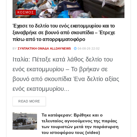
ΚΌΣΜΟΣ
Έχασε το δελτίο του ενός εκατομμυρίου και το
ξαναβρήκε σε βουνό από σκουπίδια – Έτρεχε
πίσω από το απορριμματοφόρο
BY
ΣΥΝΤΑΚΤΙΚΉ ΟΜΆΔΑ ALLDAYNEWS
04-08-26 22:02
Ιταλία: Πέταξε κατά λάθος δελτίο του
ενός εκατομμυρίου – Το βρήκαν σε
βουνό από σκουπίδια Ένα δελτίο αξίας
ενός εκατομμυρίου...
DETAILS
READ MORE
Τα κατάφεραν: Βρέθηκε και ο
τελευταίος αγνοούμενος της παρέας
των τουριστών μετά την παράσυρση
του ιστιοφόρου τους (video)