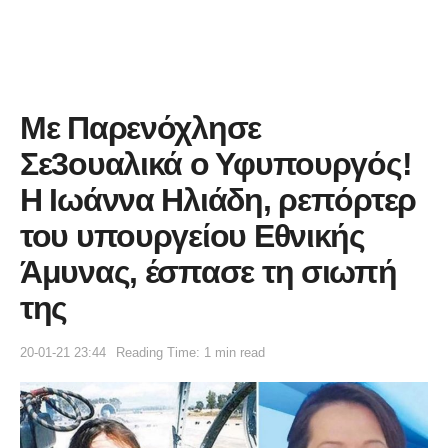
Με Παρενόχλησε
Σε3ουαλικά ο Υφυπουργός!
Η Ιωάννα Ηλιάδη, ρεπόρτερ
του υπουργείου Εθνικής
Άμυνας, έσπασε τη σιωπή
της
20-01-21 23:44
Reading Time: 1 min read