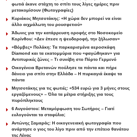
φωτιά έκανε στάχτη το σπίτι τους λίγες ημέρες πριν
μετακομίσουν (Φωτογραφίες)
Κυριάκος Μητσοτάκης: «Η χώρα δεν μπορεί να είναι
άλλο αιχμάλωτη του ρουσφετιού»
Άδωνις για την κατάρρευση οροφής στο Νοσοκομείο
Κορίνθου: «Δεν έπεσε η ψευδοροφή, την ξήλωσαν»
«Βόμβες» Πολάκη: Τα παρκαρισμένα αεροσκάφη
Diamond και τα εκατομμύρια που «φαγώθηκαν» για
Αντιπυρικές ζώνες – Τι συνέβη στο Πόρτο Γερμενό
Οικογένεια Βρετανών πούλησε τα πάντα και πήρε
δάνειο για σπίτι στην Ελλάδα – Η πυρκαγιά έκαψε τα
πάντα
Μητσοτάκης για τις φωτιές: «534 ευρώ για 3 μήνες στους
εργαζόμενους» – Όλα τα μέτρα στήριξης για τους
πυρόπληκτους
6 Αυγούστου: Μεταμόρφωση του Σωτήρος – Γιατί
ευλογούνται τα σταφύλια;
Αντώνης Σαμαράς: Η οικογενειακή φωτογραφία που
ανάρτησε ο γιος του λίγο πριν από την επέτειο θανάτου
της Λένας