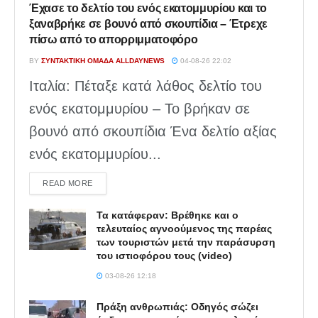
Έχασε το δελτίο του ενός εκατομμυρίου και το
ξαναβρήκε σε βουνό από σκουπίδια – Έτρεχε
πίσω από το απορριμματοφόρο
BY
ΣΥΝΤΑΚΤΙΚΉ ΟΜΆΔΑ ALLDAYNEWS
04-08-26 22:02
Ιταλία: Πέταξε κατά λάθος δελτίο του
ενός εκατομμυρίου – Το βρήκαν σε
βουνό από σκουπίδια Ένα δελτίο αξίας
ενός εκατομμυρίου...
DETAILS
READ MORE
Τα κατάφεραν: Βρέθηκε και ο
τελευταίος αγνοούμενος της παρέας
των τουριστών μετά την παράσυρση
του ιστιοφόρου τους (video)
03-08-26 12:18
Πράξη ανθρωπιάς: Οδηγός σώζει