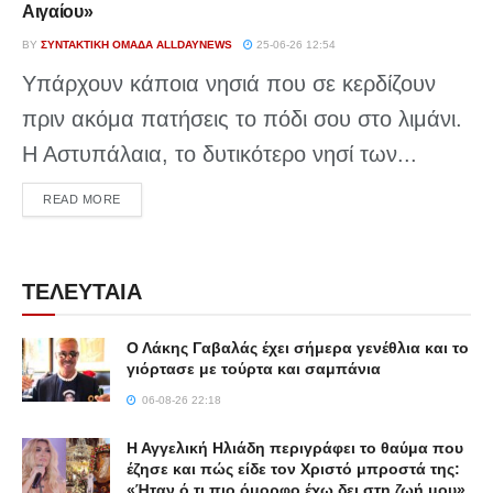
Αιγαίου»
BY
ΣΥΝΤΑΚΤΙΚΉ ΟΜΆΔΑ ALLDAYNEWS
25-06-26 12:54
Υπάρχουν κάποια νησιά που σε κερδίζουν
πριν ακόμα πατήσεις το πόδι σου στο λιμάνι.
Η Αστυπάλαια, το δυτικότερο νησί των...
DETAILS
READ MORE
ΤΕΛΕΥΤΑΙΑ
Ο Λάκης Γαβαλάς έχει σήμερα γενέθλια και το
γιόρτασε με τούρτα και σαμπάνια
06-08-26 22:18
Η Αγγελική Ηλιάδη περιγράφει το θαύμα που
έζησε και πώς είδε τον Χριστό μπροστά της:
«Ήταν ό,τι πιο όμορφο έχω δει στη ζωή μου»