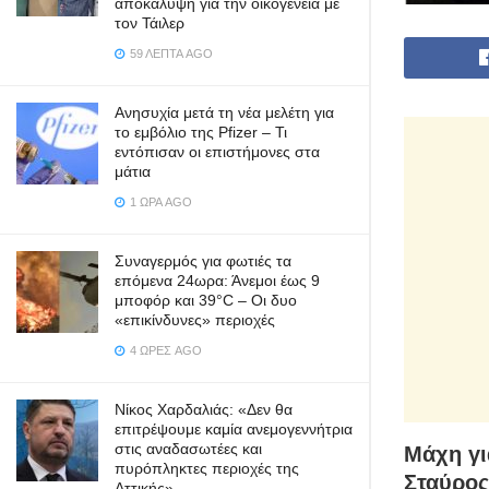
αποκάλυψη για την οικογένεια με
τον Τάιλερ
59 ΛΕΠΤΆ AGO
Ανησυχία μετά τη νέα μελέτη για
το εμβόλιο της Pfizer – Τι
εντόπισαν οι επιστήμονες στα
μάτια
1 ΏΡΑ AGO
Συναγερμός για φωτιές τα
επόμενα 24ωρα: Άνεμοι έως 9
μποφόρ και 39°C – Οι δυο
«επικίνδυνες» περιοχές
4 ΏΡΕΣ AGO
Νίκος Χαρδαλιάς: «Δεν θα
επιτρέψουμε καμία ανεμογεννήτρια
στις αναδασωτέες και
Μάχη γι
πυρόπληκτες περιοχές της
Σταύρος
Αττικής»