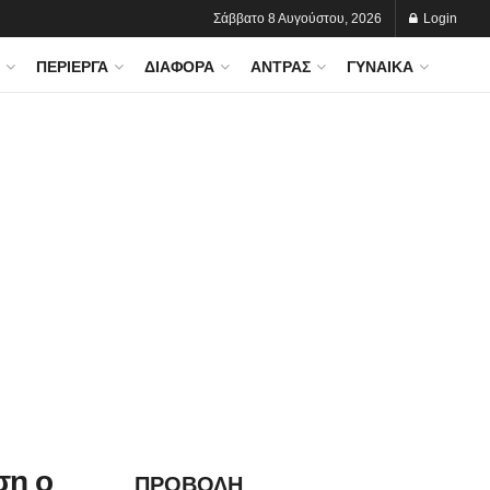
Σάββατο 8 Αυγούστου, 2026
Login
ΠΕΡΊΕΡΓΑ
ΔΙΆΦΟΡΑ
ΆΝΤΡΑΣ
ΓΥΝΑΊΚΑ
ση ο
ΠΡΟΒΟΛΗ