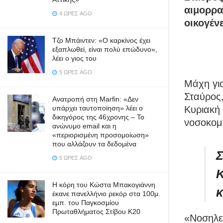
αιμορρα
4 ΏΡΕΣ AGO
οικογέν
Τζο Μπάιντεν: «Ο καρκίνος έχει
εξαπλωθεί, είναι πολύ επώδυνο»,
λέει ο γιος του
5 ΏΡΕΣ AGO
Μάχη για
Σταύρος
Ανατροπή στη Marfin: «Δεν
Κυριακή 
υπάρχει ταυτοποίηση» λέει ο
δικηγόρος της 46χρονης – Το
νοσοκομ
ανώνυμο email και η
«περιορισμένη προσομοίωση»
που αλλάζουν τα δεδομένα
Σ
5 ΏΡΕΣ AGO
Κ
Η κόρη του Κώστα Μπακογιάννη
κ
έκανε πανελλήνιο ρεκόρ στα 100μ.
εμπ. του Παγκοσμίου
Πρωταθλήματος Στίβου Κ20
«Νοσηλε