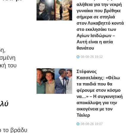
αλήθεια για την νεκρή
γυναίκα που βρέθηκε
σήμερα σε σπηλιά
στον Λυκαβηττό κοντά
στο εκκλησάκι των
Αγίων Ισιδώρων –
Αυτή είναι η αιτία
θανάτου
δη,
ασμένη
08-08-26 19:12
κή του
Στέφανος
Κασσελάκης: «Θέλω
τα παιδιά που θα
φέρουμε στον κόσμο
να…» – Η συγκινητική
ολύ
αποκάλυψη για την
οικογένεια με τον
Τάιλερ
08-08-26 19:07
ο το βράδυ