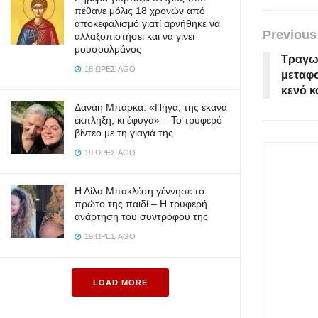
πέθανε μόλις 18 χρονών από
αποκεφαλισμό γιατί αρνήθηκε να
Previous
αλλαξοπιστήσει και να γίνει
μουσουλμάνος
Τραγωδ
18 ΏΡΕΣ AGO
μεταφο
κενό κ
Δανάη Μπάρκα: «Πήγα, της έκανα
έκπληξη, κι έφυγα» – Το τρυφερό
βίντεο με τη γιαγιά της
19 ΏΡΕΣ AGO
Η Λίλα Μπακλέση γέννησε το
πρώτο της παιδί – Η τρυφερή
ανάρτηση του συντρόφου της
19 ΏΡΕΣ AGO
LOAD MORE