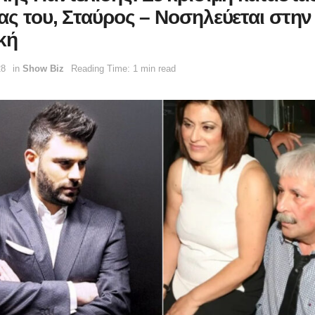
ας του, Σταύρος – Νοσηλεύεται στην
κή
28
in
Show Biz
Reading Time: 1 min read