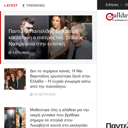
Ειδήσεις
Ο
LATEST
TRENDING
Παντελής Παντελίδης: Σε κρίσιμη
κατάσταση ο πατέρας του, Σταύρος –
Νοσηλεύεται στην εντατική
4 ΈΤΗ AGO
Δεν το περίμενε κανείς: Η Νία
Βαρντάλος ερωτεύτηκε ξανά στην
Ελλάδα – Η τυχαία γνωριμία κάτω
από την πανσέληνο
42 ΛΕΠΤΆ AGO
Μαθεύτηκε όλη η αλήθεια για την
νεκρή γυναίκα που βρέθηκε
σήμερα σε σπηλιά στον
Παντε
Λυκαβηττό κοντά στο εκκλησάκι