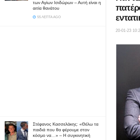
των Αγίων Ισιδώρων – Αυτή είναι η
πατέρ
αιτία θανάτου
εντατι
55 ΛΕΠΤΆ AGO
20-01-23 10:
Στέφανος Κασσελάκης: «Θέλω τα
παιδιά που θα φέρουμε στον
κόσμο να…» – Η συγκινητική