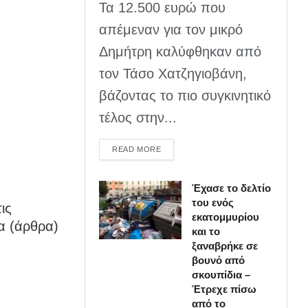
Τα 12.500 ευρώ που
απέμεναν για τον μικρό
Δημήτρη καλύφθηκαν από
τον Τάσο Χατζηγιοβάνη,
βάζοντας το πιο συγκινητικό
τέλος στην...
DETAILS
READ MORE
Έχασε το δελτίο
του ενός
ις
εκατομμυρίου
α (άρθρα)
και το
ξαναβρήκε σε
βουνό από
σκουπίδια –
Έτρεχε πίσω
από το