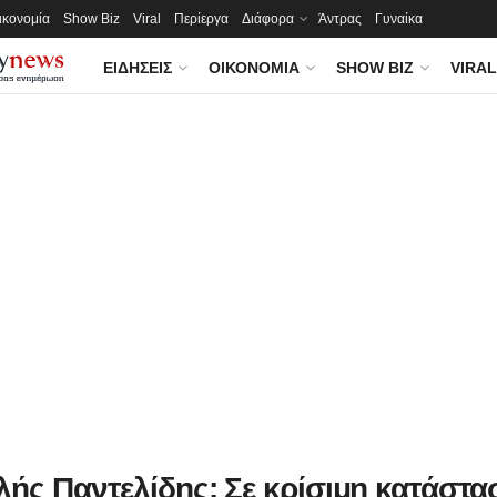
ικονομία
Show Biz
Viral
Περίεργα
Διάφορα
Άντρας
Γυναίκα
ΕΙΔΉΣΕΙΣ
ΟΙΚΟΝΟΜΊΑ
SHOW BIZ
VIRAL
λής Παντελίδης: Σε κρίσιμη κατάστα