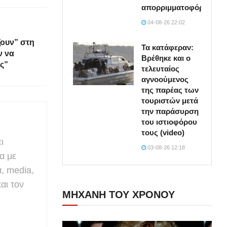
απορριμματοφόρο
04-08-26 22:02
ζουν” στη
Τα κατάφεραν:
ν να
Βρέθηκε και ο
ς”
τελευταίος
αγνοούμενος
της παρέας των
τουριστών μετά
την παράσυρση
του ιστιοφόρου
τους (video)
ι
03-08-26 12:18
α με
α, media,
αι τον
ΜΗΧΑΝΗ ΤΟΥ ΧΡΟΝΟΥ