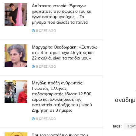
Απίστευτη ιστορία: Έφτιαχνε
χλαπάτσες στο δωμάτιό του και
έγινε εκατομμυριούχος – Το
μήνυμα που άλλαξε τα πάντα
8 ΏΡΕΣ AGO
Μαργαρίτα Θεοδωράκη: «Ξυπνάω
στις 4 το πρωί, έχω 45 γάτες και
22 σκυλιά, είναι τα παιδιά μου»
9 ΏΡΕΣ AGO
Μεγάλη πράξη ανθρωπιάς:
Γνωστός Έλληνας
ποδοσφαιριστής έδωσε 12.500
αναδημο
ευρώ και ολοκλήρωσε την
εκστρατεία στήριξης του μικρού
Δημήτρη σε 3 ημέρες
9 ΏΡΕΣ AGO
Tags:
Παντ
Σήμερα γιορτάζει ο Άγιος που