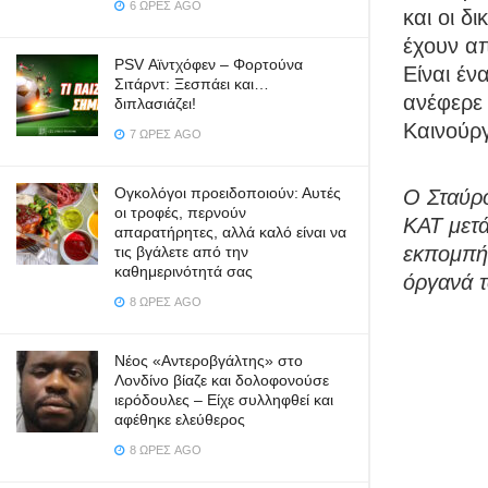
6 ΏΡΕΣ AGO
και οι δ
έχουν απ
PSV Αϊντχόφεν – Φορτούνα
Είναι έ
Σιτάρντ: Ξεσπάει και…
ανέφερε
διπλασιάζει!
Καινούργ
7 ΏΡΕΣ AGO
Ογκολόγοι προειδοποιούν: Αυτές
Ο Σταύρο
οι τροφές, περνούν
ΚΑΤ μετά
απαρατήρητες, αλλά καλό είναι να
εκπομπή.
τις βγάλετε από την
καθημερινότητά σας
όργανά τ
8 ΏΡΕΣ AGO
Νέος «Αντεροβγάλτης» στο
Λονδίνο βίαζε και δολοφονούσε
ιερόδουλες – Είχε συλληφθεί και
αφέθηκε ελεύθερος
8 ΏΡΕΣ AGO