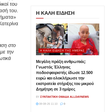
ικοί του
ασή του.
Η ΚΑΛΗ ΕΙΔΗΣΗ
λήματα»
Κατερίνα
αση στο
Η ΚΑΛΉ ΕΊΔΗΣΗ ΤΗΣ ΗΜΈΡΑΣ
με την
ωτικά
Μεγάλη πράξη ανθρωπιάς:
Γνωστός Έλληνας
ποδοσφαιριστής έδωσε 12.500
ευρώ και ολοκλήρωσε την
εκστρατεία στήριξης του μικρού
Δημήτρη σε 3 ημέρες
BY
ΣΥΝΤΑΚΤΙΚΉ ΟΜΆΔΑ ALLDAYNEWS
08-08-26 11:10
0