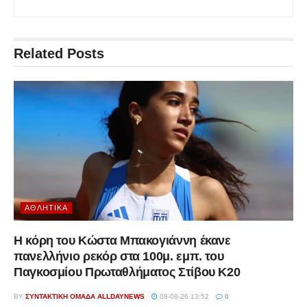
Related
Posts
ΑΘΛΗΤΙΚΆ
Η κόρη του Κώστα Μπακογιάννη έκανε
πανελλήνιο ρεκόρ στα 100μ. εμπ. του
Παγκοσμίου Πρωταθλήματος Στίβου Κ20
BY
ΣΥΝΤΑΚΤΙΚΉ ΟΜΆΔΑ ALLDAYNEWS
08-08-26 13:52
0