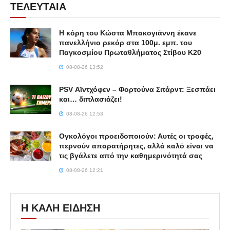
ΤΕΛΕΥΤΑΙΑ
Η κόρη του Κώστα Μπακογιάννη έκανε
πανελλήνιο ρεκόρ στα 100μ. εμπ. του
Παγκοσμίου Πρωταθλήματος Στίβου Κ20
08-08-26 13:52
PSV Αϊντχόφεν – Φορτούνα Σιτάρντ: Ξεσπάει
και… διπλασιάζει!
08-08-26 12:53
Ογκολόγοι προειδοποιούν: Αυτές οι τροφές,
περνούν απαρατήρητες, αλλά καλό είναι να
τις βγάλετε από την καθημερινότητά σας
08-08-26 12:21
Η ΚΑΛΗ ΕΙΔΗΣΗ