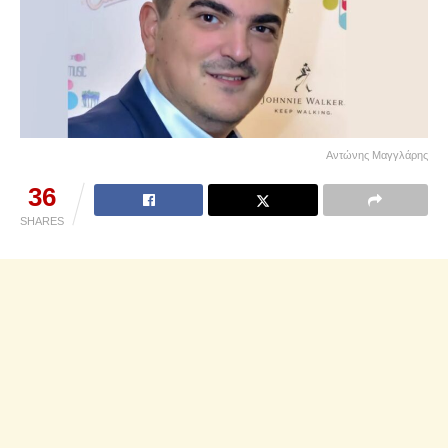
Αντώνης Μαγγλάρης
36
SHARES