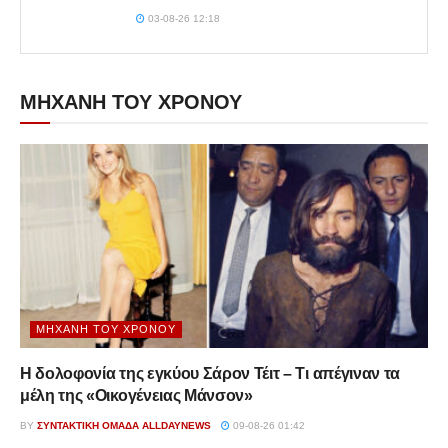
03-08-26 12:18
ΜΗΧΑΝΗ ΤΟΥ ΧΡΟΝΟΥ
ΜΗΧΑΝΉ ΤΟΥ ΧΡΌΝΟΥ
Η δολοφονία της εγκύου Σάρον Τέιτ – Τι απέγιναν τα
μέλη της «Οικογένειας Μάνσον»
BY
ΣΥΝΤΑΚΤΙΚΉ ΟΜΆΔΑ ALLDAYNEWS
09-08-26 01:42