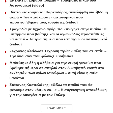
ΕΚΤΑΚΤΟ: Σοβαρό τροχαίο – Τραυματίστηκαν δύο
Αστυνομικοί (video)
Βίντεο ντοκουμέντο: Παρκαδόρος συνελήφθη για έβδομη
φορά – Τον «τσάκωσαν» αστυνομικοί που
προσποιήθηκαν τους τουρίστες (video)
Τραγωδία με 4χρονο αγόρι που πνίγηκε στην πισίνα: O
μπάρμαν που βούτηξε και οι αγωνιώδεις προσπάθειες
να σωθεί – Τα τρία σημεία που εστιάζουν οι αστυνομικοί
(video)
24χρονος κλείδωσε 17χρονη πρώην φίλη του σε σπίτι –
Την άκουσαν που φώναζε «βοήθεια»
Μαθεύτηκε όλη η αλήθεια για την νεκρή γυναίκα που
βρέθηκε σήμερα σε σπηλιά στον Λυκαβηττό κοντά στο
εκκλησάκι των Αγίων Ισιδώρων – Αυτή είναι η αιτία
θανάτου
Στέφανος Κασσελάκης: «Θέλω τα παιδιά που θα
φέρουμε στον κόσμο να…» – Η συγκινητική αποκάλυψη
για την οικογένεια με τον Τάιλερ
LOAD MORE