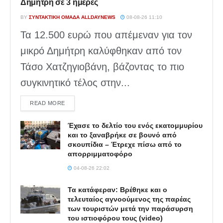
Δημήτρη σε 3 ημέρες
BY
ΣΥΝΤΑΚΤΙΚΉ ΟΜΆΔΑ ALLDAYNEWS
08-08-26 11:10
Τα 12.500 ευρώ που απέμεναν για τον
μικρό Δημήτρη καλύφθηκαν από τον
Τάσο Χατζηγιοβάνη, βάζοντας το πιο
συγκινητικό τέλος στην...
DETAILS
READ MORE
Έχασε το δελτίο του ενός εκατομμυρίου
και το ξαναβρήκε σε βουνό από
σκουπίδια – Έτρεχε πίσω από το
απορριμματοφόρο
04-08-26 22:02
Τα κατάφεραν: Βρέθηκε και ο
τελευταίος αγνοούμενος της παρέας
των τουριστών μετά την παράσυρση
του ιστιοφόρου τους (video)