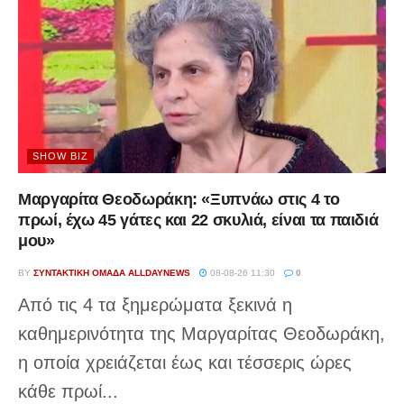
SHOW BIZ
Μαργαρίτα Θεοδωράκη: «Ξυπνάω στις 4 το
πρωί, έχω 45 γάτες και 22 σκυλιά, είναι τα παιδιά
μου»
BY
ΣΥΝΤΑΚΤΙΚΉ ΟΜΆΔΑ ALLDAYNEWS
08-08-26 11:30
0
Από τις 4 τα ξημερώματα ξεκινά η
καθημερινότητα της Μαργαρίτας Θεοδωράκη,
η οποία χρειάζεται έως και τέσσερις ώρες
κάθε πρωί...