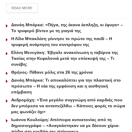
DETAILS
READ MORE
Δανάη Μπάρκα: «Πήγα, της έκανα έκπληξη, κι έφυγα» –
Το τρυφερό βίντεο με τη γιαγιά της
Η Λίλα Μπακλέση γέννησε το πρώτο της παιδί – Η
τρυφερή ανάρτηση του συντρόφου της
Ελένη Μενεγάκη: Έβγαλε ανακοίνωση η ταβέρνα της
Τασίας στην Κεφαλονιά μετά την επίσκεψή της – Τι
συνέβη;
Θρήνος- Πέθανε μόλις στα 26 της χρόνια
Δανάη Μπάρκα: Τι αποκαλύπτει για την πλαστική στο
πρόσωπο – Η νέα της εμφάνιση και η αισθητική
επέμβαση
Ανδρομάχη: «Ένα μεγάλο συγγνώμη από καρδιάς που
δεν μπόρεσα να ανταπεξέλθω – Κάποιες φορές το σώμα
μας φωνάζει όχι»
Ιωάννα Κουλούρη: Απόπειρα αυτοκτονίας από τη
δημοσιογράφο – «Aναγκάστηκαν να με δέσουν χέρια-
πόδια στο κρεβάτι της πτέρυγας»