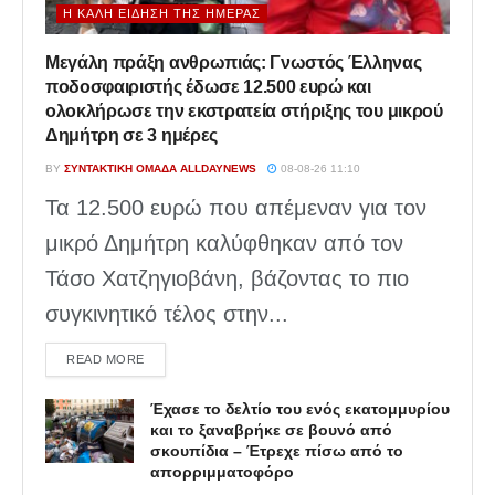
Η ΚΑΛΉ ΕΊΔΗΣΗ ΤΗΣ ΗΜΈΡΑΣ
Μεγάλη πράξη ανθρωπιάς: Γνωστός Έλληνας
ποδοσφαιριστής έδωσε 12.500 ευρώ και
ολοκλήρωσε την εκστρατεία στήριξης του μικρού
Δημήτρη σε 3 ημέρες
BY
ΣΥΝΤΑΚΤΙΚΉ ΟΜΆΔΑ ALLDAYNEWS
08-08-26 11:10
Τα 12.500 ευρώ που απέμεναν για τον
μικρό Δημήτρη καλύφθηκαν από τον
Τάσο Χατζηγιοβάνη, βάζοντας το πιο
συγκινητικό τέλος στην...
DETAILS
READ MORE
Έχασε το δελτίο του ενός εκατομμυρίου
και το ξαναβρήκε σε βουνό από
σκουπίδια – Έτρεχε πίσω από το
απορριμματοφόρο