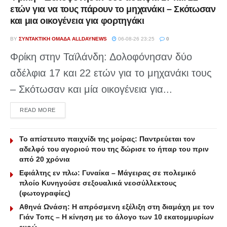
ετών για να τους πάρουν το μηχανάκι – Σκότωσαν
και μια οικογένεια για φορτηγάκι
BY
ΣΥΝΤΑΚΤΙΚΉ ΟΜΆΔΑ ALLDAYNEWS
06-08-26 23:25
0
Φρίκη στην Ταϊλάνδη: Δολοφόνησαν δύο
αδέλφια 17 και 22 ετών για το μηχανάκι τους
– Σκότωσαν και μία οικογένεια για...
DETAILS
READ MORE
Το απίστευτο παιχνίδι της μοίρας: Παντρεύεται τον
αδελφό του αγοριού που της δώρισε το ήπαρ του πριν
από 20 χρόνια
Εφιάλτης εν πλω: Γυναίκα – Μάγειρας σε πολεμικό
πλοίο Κυνηγούσε σεξουαλικά νεοσύλλεκτους
(φωτογραφίες)
Αθηνά Ωνάση: Η απρόσμενη εξέλιξη στη διαμάχη με τον
Γιάν Τοπς – Η κίνηση με το άλογο των 10 εκατομμυρίων
ευρώ