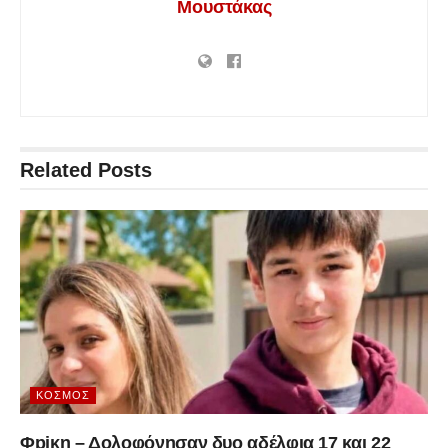
Μουστάκας
Related
Posts
ΚΌΣΜΟΣ
Φpiκη – Δολοφόνησαν δυο αδέλφια 17 και 22