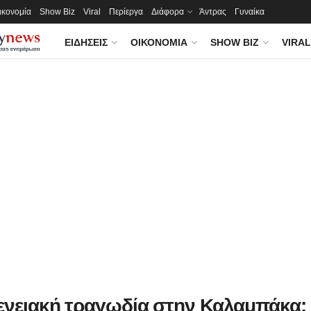
ικονομία
Show Biz
Viral
Περίεργα
Διάφορα
Άντρας
Γυναίκα
ΕΙΔΉΣΕΙΣ
ΟΙΚΟΝΟΜΊΑ
SHOW BIZ
VIRAL
ενειακή τραγωδία στην Καλαμπάκα: