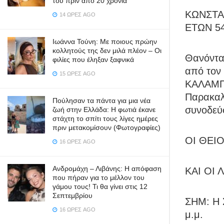
του πριν από 20 χρόνια
ΚΩΝΣΤΑ
14 ΏΡΕΣ AGO
ΕΤΩΝ 5
Ιωάννα Τούνη: Με ποιους πρώην
κολλητούς της δεν μιλά πλέον – Οι
Θανόντα
φιλίες που έληξαν ξαφνικά
από το
15 ΏΡΕΣ AGO
ΚΑΛΑΜΠ
Παρακαλο
Πούλησαν τα πάντα για μια νέα
συνοδεύ
ζωή στην Ελλάδα: Η φωτιά έκανε
στάχτη το σπίτι τους λίγες ημέρες
πριν μετακομίσουν (Φωτογραφίες)
ΟΙ ΘΕΙΟ
16 ΏΡΕΣ AGO
Ανδρομάχη – Λιβάνης: Η απόφαση
ΚΑΙ ΟΙ 
που πήραν για το μέλλον του
γάμου τους! Τι θα γίνει στις 12
Σεπτεμβρίου
ΣΗΜ: Η
16 ΏΡΕΣ AGO
μ.μ.