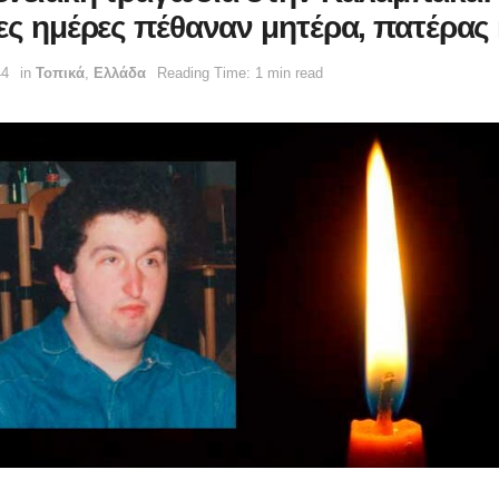
ες ημέρες πέθαναν μητέρα, πατέρας 
44
in
Τοπικά
,
Ελλάδα
Reading Time: 1 min read