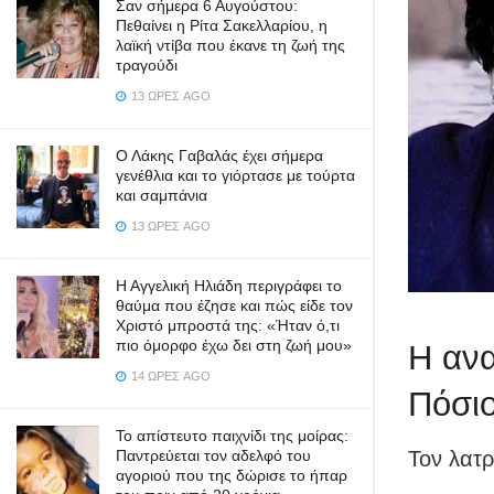
Σαν σήμερα 6 Αυγούστου:
Πεθαίνει η Ρίτα Σακελλαρίου, η
λαϊκή ντίβα που έκανε τη ζωή της
τραγούδι
13 ΏΡΕΣ AGO
Ο Λάκης Γαβαλάς έχει σήμερα
γενέθλια και το γιόρτασε με τούρτα
και σαμπάνια
13 ΏΡΕΣ AGO
Η Αγγελική Ηλιάδη περιγράφει το
θαύμα που έζησε και πώς είδε τον
Χριστό μπροστά της: «Ήταν ό,τι
πιο όμορφο έχω δει στη ζωή μου»
Η ανα
14 ΏΡΕΣ AGO
Πόσι
Το απίστευτο παιχνίδι της μοίρας:
Παντρεύεται τον αδελφό του
Τον λατρ
αγοριού που της δώρισε το ήπαρ