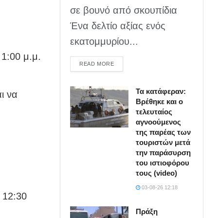
σε βουνό από σκουπίδια
Ένα δελτίο αξίας ενός
εκατομμυρίου...
1:00 μ.μ.
DETAILS
READ MORE
Τα κατάφεραν:
ι να
Βρέθηκε και ο
τελευταίος
αγνοούμενος
της παρέας των
τουριστών μετά
την παράσυρση
του ιστιοφόρου
τους (video)
03-08-26 12:18
12:30
Πράξη