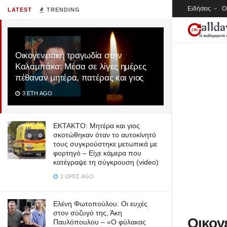
Ειδήσεις
Ο
LATEST
TRENDING
Οικογενειακή τραγωδία στην
Καλαμπάκα: Μέσα σε λίγες ημέρες
πέθαναν μητέρα, πατέρας και γιος
3 ΈΤΗ AGO
ΕΚΤΑΚΤΟ: Μητέρα και γιος
σκοτώθηκαν όταν το αυτοκίνητό
τους συγκρούστηκε μετωπικά με
φορτηγό – Είχε κάμερα που
κατέγραψε τη σύγκρουση (video)
2 ΏΡΕΣ AGO
Ελένη Φωτοπούλου: Οι ευχές
στον σύζυγό της, Άκη
Οικογ
Παυλόπουλου – «Ο φύλακας