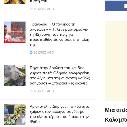
πίστη του
10 ΏΡΕΣ AGO
Τραγωδία: «Ο πανικός τη
σκότωσε» – Τι λένε μάρτυρες για
τη 42χρονη που πνίγηκε
προσπαθώντας να σώσει τη φίλη
της
10 ΏΡΕΣ AGO
Πήγε στην δουλειά του και δεν
γύρισε ποτέ: Οδηγός λεωφορείου
στο Αίγιο υπέστη ανακοπή καθώς
οδηγούσε – Σπαρακτικές εικόνες
10 ΏΡΕΣ AGO
Αριστοτέλης Δαμίγος: Το «ύστατο
Μια απί
χαίρε» στον Έλληνα σύνδεσμο
του ελικοπτέρου που έπεσε στην
Καλαμπά
Ψάθα