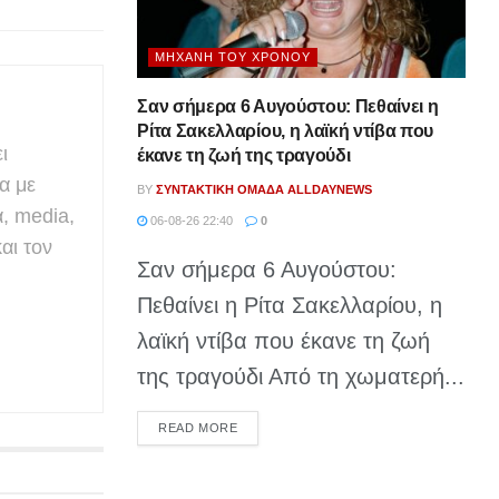
ΜΗΧΑΝΉ ΤΟΥ ΧΡΌΝΟΥ
Σαν σήμερα 6 Αυγούστου: Πεθαίνει η
Ρίτα Σακελλαρίου, η λαϊκή ντίβα που
ι
έκανε τη ζωή της τραγούδι
α με
BY
ΣΥΝΤΑΚΤΙΚΉ ΟΜΆΔΑ ALLDAYNEWS
α, media,
06-08-26 22:40
0
αι τον
Σαν σήμερα 6 Αυγούστου:
Πεθαίνει η Ρίτα Σακελλαρίου, η
λαϊκή ντίβα που έκανε τη ζωή
της τραγούδι Από τη χωματερή...
DETAILS
READ MORE