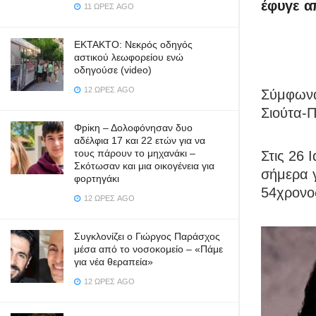
έφυγε α
11 ΏΡΕΣ AGO
ΕΚΤΑΚΤΟ: Νεκρός οδηγός
αστικού λεωφορείου ενώ
οδηγούσε (video)
12 ΏΡΕΣ AGO
Σύμφωνα
Σιούτα-Π
Φpiκη – Δολοφόνησαν δυο
αδέλφια 17 και 22 ετών για να
τους πάρουν το μηχανάκι –
Στις 26 
Σκότωσαν και μια οικογένεια για
σήμερα γ
φορτηγάκι
54χρονος
12 ΏΡΕΣ AGO
Συγκλονίζει ο Γιώργος Παράσχος
μέσα από το νοσοκομείο – «Πάμε
για νέα θεραπεία»
12 ΏΡΕΣ AGO