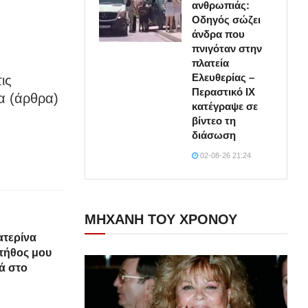
ανθρωπιάς:
Οδηγός σώζει
άνδρα που
πνιγόταν στην
πλατεία
Ελευθερίας –
ις
Περαστικό ΙΧ
α (άρθρα)
κατέγραψε σε
βίντεο τη
διάσωση
02-08-26 21:24
ΜΗΧΑΝΗ ΤΟΥ ΧΡΟΝΟΥ
τερίνα
στήθoς μου
ά στο