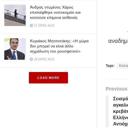
Άνδρας ντυμένος Χάρος
επισκέφθηκε νοσοκομείο και
κοιτούσε επίμονα ασθενείς
17 ΏΡΕΣ AGO
αναδημο
Κυριάκος Μητσοτάκης: «Η χώρα
δεν μπορεί να είναι άλλο
αιχμάλωτη του ρουσφετιού»
18 ΏΡΕΣ AGO
Tags:
Καλ
LOAD MORE
Previous
Σεισμό
αγκαλι
κρεβάτ
Ελλήν
Αντιόχ