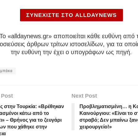
ΣΥΝΕΧΙΣΤΕ ΣΤΟ ALLDAYNEWS
To «alldaynews.gr» αποποιείται κάθε ευθύνη από τ
σιεύσεις άρθρων τρίτων ιστοσελίδων, για τα οποί
την ευθύνη την έχει ο υπογράφων ως πηγή.
αμπάκα
 Post
Next Post
ς στην Τουρκία: «Βρέθηκαν
Προβληματισμένη… η Κα
ασμένοι κάτω από το
Καινούργιου: «Είναι το 
ι» – Θρήνος για το ζευγάρι
στραβό; Δεν μπαίνω ξαν
ων που χάθηκε στην
χειρουργείο!»
εια