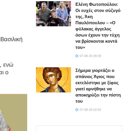
Ελένη Φωτοπούλου:
Οι ευχές στον σύζυγό
της, Άκη
Παυλόπουλου – «Ο
φύλακας άγγελος
όσων έχουν την τύχη
Βασιλική
να βρίσκονται κοντά
του»
07-08-26 09:39
, ενώ
Σήμερα γιορτάζει ο
ι ο
σπάνιος Άγιος που
εκτελέστηκε με ξίφος
γιατί αρνήθηκε να
αποκηρύξει την πίστη
του
07-08-26 02:02