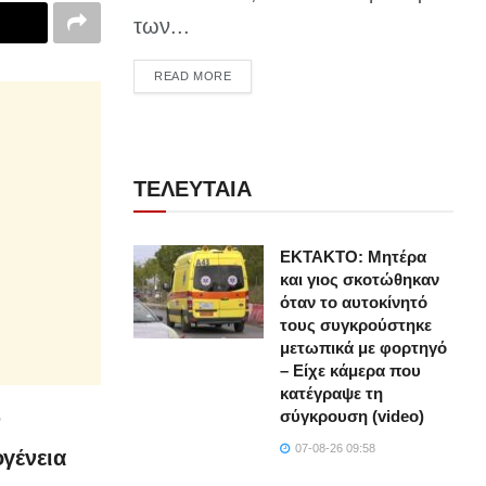
των...
DETAILS
READ MORE
ΤΕΛΕΥΤΑΙΑ
ΕΚΤΑΚΤΟ: Μητέρα
και γιος σκοτώθηκαν
όταν το αυτοκίνητό
τους συγκρούστηκε
μετωπικά με φορτηγό
– Είχε κάμερα που
κατέγραψε τη
σύγκρουση (video)
ν
07-08-26 09:58
ογένεια