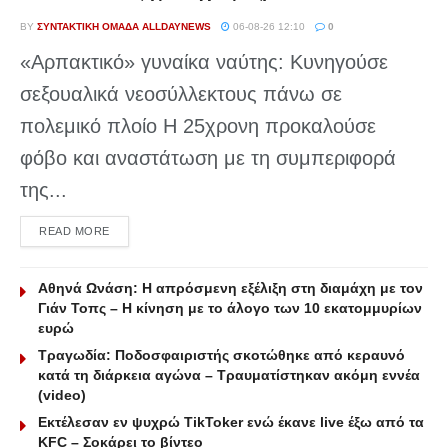
BY
ΣΥΝΤΑΚΤΙΚΉ ΟΜΆΔΑ ALLDAYNEWS
06-08-26 12:10
0
«Αρπακτικό» γυναίκα ναύτης: Κυνηγούσε
σεξουαλικά νεοσύλλεκτους πάνω σε
πολεμικό πλοίο Η 25χρονη προκαλούσε
φόβο και αναστάτωση με τη συμπεριφορά
της...
DETAILS
READ MORE
Αθηνά Ωνάση: Η απρόσμενη εξέλιξη στη διαμάχη με τον
Γιάν Τοπς – Η κίνηση με το άλογο των 10 εκατομμυρίων
ευρώ
Τραγωδία: Ποδοσφαιριστής σκοτώθηκε από κεραυνό
κατά τη διάρκεια αγώνα – Τραυματίστηκαν ακόμη εννέα
(video)
Εκτέλεσαν εν ψυχρώ ΤikToker ενώ έκανε live έξω από τα
KFC – Σοκάρει το βίντεο