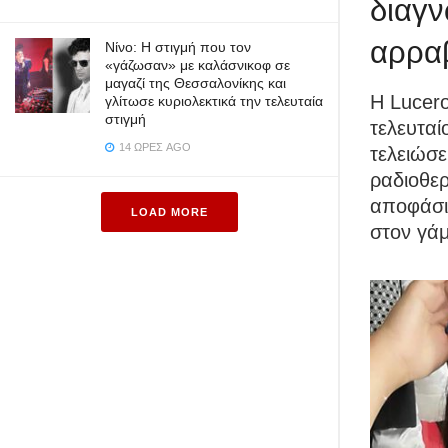
διαγν
αρραβ
Νίνο: Η στιγμή που τον
«γάζωσαν» με καλάσνικοφ σε
μαγαζί της Θεσσαλονίκης και
Η Lucer
γλίτωσε κυριολεκτικά την τελευταία
στιγμή
τελευταί
14 ΏΡΕΣ AGO
τελειώσε
ραδιοθερ
αποφάσι
LOAD MORE
στον γάμ