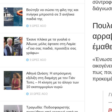
σύντροφό
διάγνωση
Βούτηξε να σώσει τη φίλη της και
πνίγηκε μπροστά σε 3 ανήλικα
παιδιά της
Πουλά
8 ΏΡΕΣ AGO
αρραβ
Έκανε πλάκα με τα γυαλιά ο
Άδωνις μόλις έφτασε στη Λαμία:
έμαθε
«Γεια σας παιδιά, προσέξτε σας
γράφω»
«Ένιωσα 
9 ΏΡΕΣ AGO
οικογένε
πως πουλ
Αθηνά Ωνάση: Η απρόσμενη
εξέλιξη στη διαμάχη με τον Γιάν
προκειμέ
Τοπς – Η κίνηση με το άλογο των
10 εκατομμυρίων ευρώ
I
10 ΏΡΕΣ AGO
—
Τραγωδία: Ποδοσφαιριστής
p
σκοτώθηκε από κεραυνό κατά τη