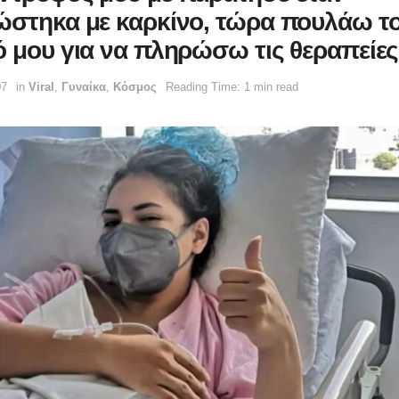
ώστηκα με καρκίνο, τώρα πουλάω τ
ό μου για να πληρώσω τις θεραπείε
07
in
Viral
,
Γυναίκα
,
Κόσμος
Reading Time: 1 min read