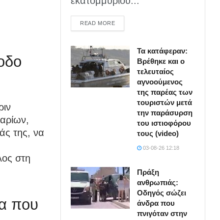
εκατομμυρίου...
DETAILS
READ MORE
Τα κατάφεραν:
οδο
Βρέθηκε και ο
τελευταίος
αγνοούμενος
της παρέας των
τουριστών μετά
ριν
την παράσυρση
ωαρίων,
του ιστιοφόρου
άς της, να
τους (video)
03-08-26 12:18
λος στη
Πράξη
ανθρωπιάς:
Οδηγός σώζει
λα που
άνδρα που
πνιγόταν στην