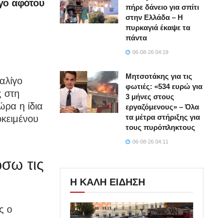
ίγο αφότου
πήρε δάνειο για σπίτι
στην Ελλάδα – Η
πυρκαγιά έκαψε τα
πάντα
06-08-26 04:19
Μητσοτάκης για τις
αλίγο
φωτιές: «534 ευρώ για
ς στη
3 μήνες στους
ώρα η ίδια
εργαζόμενους» – Όλα
τα μέτρα στήριξης για
οκειμένου
τους πυρόπληκτους
06-08-26 04:11
σω τις
Η ΚΑΛΗ ΕΙΔΗΣΗ
ς ο