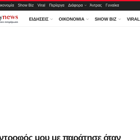
ικονομία
Show Biz
Viral
Περίεργα
Διάφορα
Άντρας
Γυναίκα
ΕΙΔΉΣΕΙΣ
ΟΙΚΟΝΟΜΊΑ
SHOW BIZ
VIRAL
ντροφός μου με παράτησε όταν