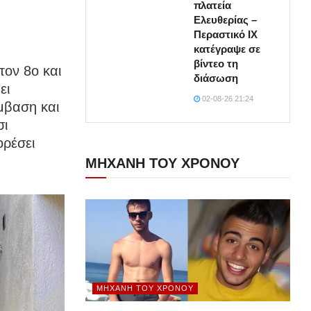
πλατεία
Ελευθερίας –
Περαστικό ΙΧ
κατέγραψε σε
βίντεο τη
ον 8ο και
διάσωση
ει
02-08-26 21:24
μβαση και
σι
ορέσει
ΜΗΧΑΝΗ ΤΟΥ ΧΡΟΝΟΥ
ΜΗΧΑΝΉ ΤΟΥ ΧΡΌΝΟΥ