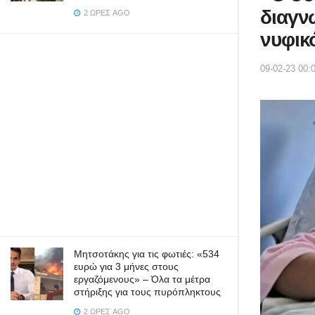
διαγν
2 ΏΡΕΣ AGO
νυφικ
09-02-23 00:
Μητσοτάκης για τις φωτιές: «534
ευρώ για 3 μήνες στους
εργαζόμενους» – Όλα τα μέτρα
στήριξης για τους πυρόπληκτους
2 ΏΡΕΣ AGO