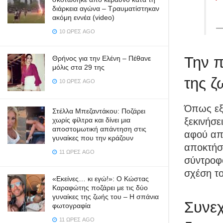
διάρκεια αγώνα – Τραυματίστηκαν
ακόμη εννέα (video)
—
10 ΏΡΕΣ AGO
Την π
Θρήνος για την Ελένη – Πέθανε
μόλις στα 29 της
της ζ
10 ΏΡΕΣ AGO
Όπως εξή
Στέλλα Μπεζαντάκου: Ποζάρει
ξεκινήσε
χωρίς φίλτρα και δίνει μια
αποστομωτική απάντηση στις
αφού από
γυναίκες που την κράζουν
αποκτήσο
11 ΏΡΕΣ AGO
σύντροφ
σχέση το
«Εκείνες… κι εγώ!»: Ο Κώστας
Καραφώτης ποζάρει με τις δύο
γυναίκες της ζωής του – Η σπάνια
Συνεχ
φωτογραφία
11 ΏΡΕΣ AGO