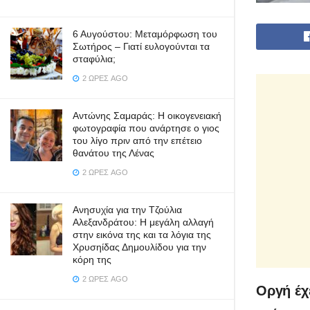
6 Αυγούστου: Μεταμόρφωση του
Σωτήρος – Γιατί ευλογούνται τα
σταφύλια;
2 ΏΡΕΣ AGO
Αντώνης Σαμαράς: Η οικογενειακή
φωτογραφία που ανάρτησε ο γιος
του λίγο πριν από την επέτειο
θανάτου της Λένας
2 ΏΡΕΣ AGO
Ανησυχία για την Τζούλια
Αλεξανδράτου: Η μεγάλη αλλαγή
στην εικόνα της και τα λόγια της
Χρυσηίδας Δημουλίδου για την
κόρη της
2 ΏΡΕΣ AGO
Οργή έχ