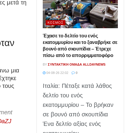
ες μετά τη
ΚΌΣΜΟΣ
Έχασε το δελτίο του ενός
όταν
εκατομμυρίου και το ξαναβρήκε σε
βουνό από σκουπίδια – Έτρεχε
πίσω από το απορριμματοφόρο
BY
ΣΥΝΤΑΚΤΙΚΉ ΟΜΆΔΑ ALLDAYNEWS
άνω μια
04-08-26 22:02
0
έχτηκε
Ιταλία: Πέταξε κατά λάθος
ο τους
δελτίο του ενός
εκατομμυρίου – Το βρήκαν
tment
σε βουνό από σκουπίδια
HDaZJ
Ένα δελτίο αξίας ενός