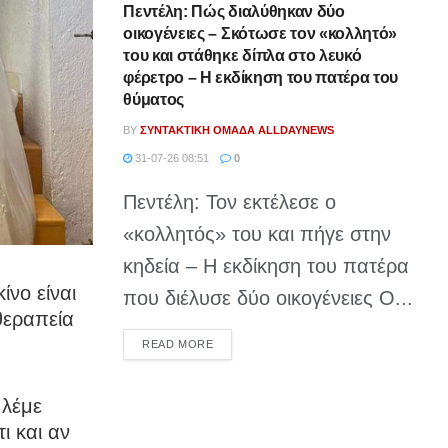
Πεντέλη: Πώς διαλύθηκαν δύο
οικογένειες – Σκότωσε τον «κολλητό»
του και στάθηκε δίπλα στο λευκό
φέρετρο – Η εκδίκηση του πατέρα του
θύματος
BY
ΣΥΝΤΑΚΤΙΚΉ ΟΜΆΔΑ ALLDAYNEWS
31-07-26 08:51
0
Πεντέλη: Τον εκτέλεσε ο
«κολλητός» του και πήγε στην
κηδεία – Η εκδίκηση του πατέρα
νο είναι
που διέλυσε δύο οικογένειες Ο...
θεραπεία
DETAILS
READ MORE
 λέμε
ι και αν