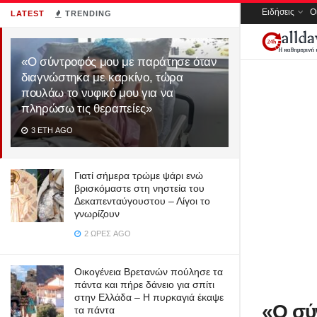
Ειδήσεις
Ο
LATEST
TRENDING
«Ο σύντροφός μου με παράτησε όταν
διαγνώστηκα με καρκίνο, τώρα
πουλάω το νυφικό μου για να
πληρώσω τις θεραπείες»
3 ΈΤΗ AGO
Γιατί σήμερα τρώμε ψάρι ενώ
βρισκόμαστε στη νηστεία του
Δεκαπενταύγουστου – Λίγοι το
γνωρίζουν
2 ΏΡΕΣ AGO
Οικογένεια Βρετανών πούλησε τα
πάντα και πήρε δάνειο για σπίτι
στην Ελλάδα – Η πυρκαγιά έκαψε
«Ο σύ
τα πάντα