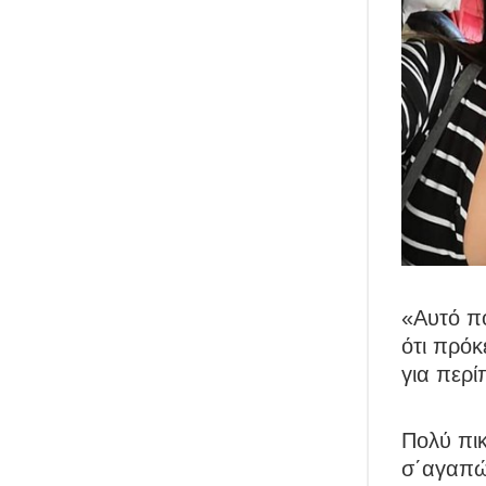
«Αυτό πο
ότι πρόκ
για περί
Πολύ πικ
σ΄αγαπώ