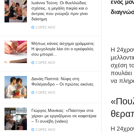
ενός μο
Ιωάννα Τούνη: Οι θυελλώδεις
σχέσεις, η μεγάλη πικρία και ο
διαγνώσ
άντρας που γνώριζε πριν γίνει
διάσημη
2 ΏΡΕΣ AGO
Μήπως κάνεις άσχημα γράμματα;
Η 24χρο
Η ψυχολογία λέει ότι ο εγκέφαλός
σου μπορεί…
μελλοντι
2 ΏΡΕΣ AGO
σχέση το
πουλάει 
Δανάη Παππά: Νύφη στη
να πληρώ
Φολέγανδρο – Οι πρώτες εικόνες
3 ΏΡΕΣ AGO
«Πουλ
Γιώργος Μανίκας: «Πιάστηκε στα
θεραπ
χέρια» με εργαζόμενο σε καφετέρια
– Tι συνέβη (video)
Η 24χρο
3 ΏΡΕΣ AGO