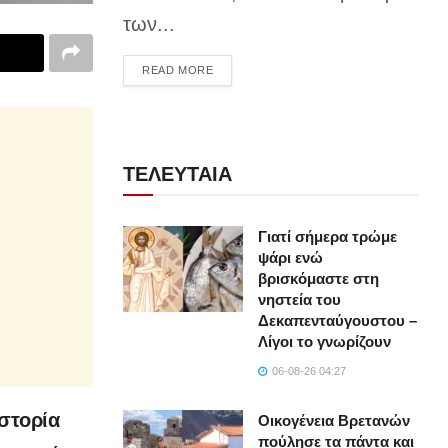
των...
DETAILS
READ MORE
ΤΕΛΕΥΤΑΙΑ
Γιατί σήμερα τρώμε
ψάρι ενώ
βρισκόμαστε στη
νηστεία του
Δεκαπενταύγουστου –
Λίγοι το γνωρίζουν
06-08-26 04:27
ιστορία
Οικογένεια Βρετανών
πούλησε τα πάντα και