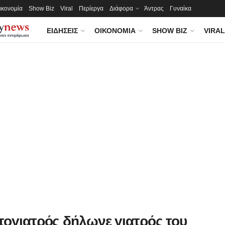
ικονομία
Show Biz
Viral
Περίεργα
Διάφορα
Άντρας
Γυναίκα
ΕΙΔΉΣΕΙΣ
ΟΙΚΟΝΟΜΊΑ
SHOW BIZ
VIRAL
τογιατρός δήλωνε γιατρός του