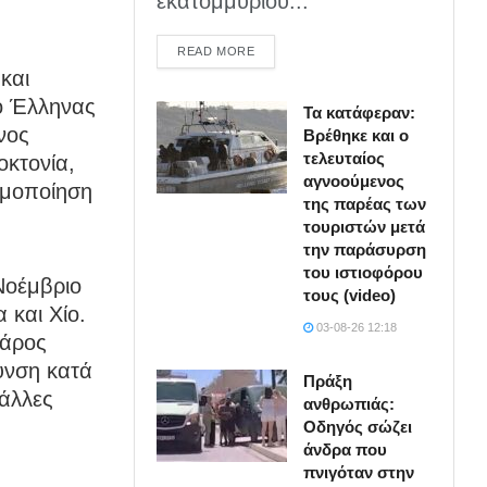
εκατομμυρίου...
DETAILS
READ MORE
και
ο Έλληνας
Τα κατάφεραν:
νος
Βρέθηκε και ο
τελευταίος
οκτονία,
αγνοούμενος
ιμοποίηση
της παρέας των
τουριστών μετά
την παράσυρση
του ιστιοφόρου
Νοέμβριο
τους (video)
 και Χίο.
03-08-26 12:18
βάρος
υνση κατά
Πράξη
 άλλες
ανθρωπιάς:
Οδηγός σώζει
άνδρα που
πνιγόταν στην