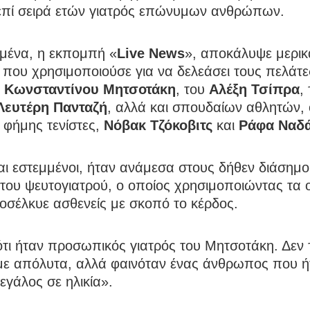
επί σειρά ετών γιατρός επώνυμων ανθρώπων.
ιμένα, η εκπομπή «
Live
News
», αποκάλυψε μερικ
που χρησιμοποιούσε για να δελεάσει τους πελάτε
υ
Κωνσταντίνου Μητσοτάκη
, του
Αλέξη Τσίπρα
,
Λευτέρη Πανταζή
, αλλά και σπουδαίων αθλητών,
 φήμης τενίστες,
Νόβακ Τζόκοβιτς
και
Ράφα Ναδ
ι εστεμμένοι, ήταν ανάμεσα στους δήθεν διάσημ
 του ψευτογιατρού, ο οποίος χρησιμοποιώντας τα
οσέλκυε ασθενείς με σκοπό το κέρδος.
τι ήταν προσωπικός γιατρός του Μητσοτάκη. Δεν 
με απόλυτα, αλλά φαινόταν ένας άνθρωπος που ή
εγάλος σε ηλικία».