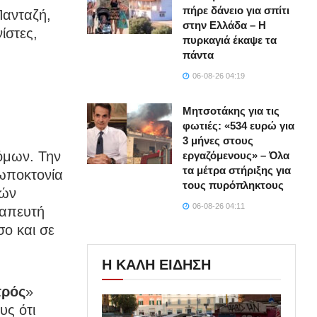
πήρε δάνειο για σπίτι
Πανταζή,
στην Ελλάδα – Η
ίστες,
πυρκαγιά έκαψε τα
πάντα
06-08-26 04:19
Μητσοτάκης για τις
φωτιές: «534 ευρώ για
3 μήνες στους
όμων. Την
εργαζόμενους» – Όλα
τα μέτρα στήριξης για
ρωποκτονία
τους πυρόπληκτους
κών
06-08-26 04:11
ραπευτή
ο και σε
Η ΚΑΛΗ ΕΙΔΗΣΗ
τρός
»
υς ότι