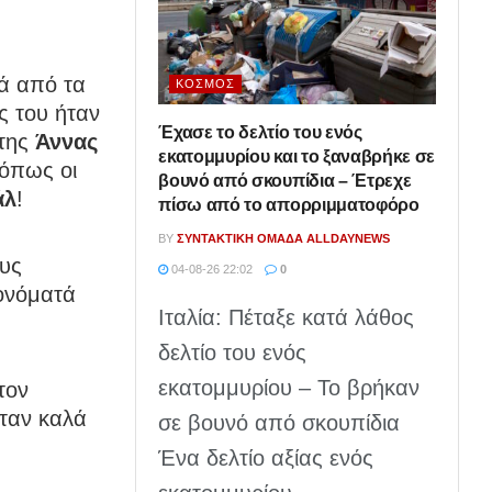
ά από τα
ΚΌΣΜΟΣ
ς του ήταν
Έχασε το δελτίο του ενός
 της
Άννας
εκατομμυρίου και το ξαναβρήκε σε
 όπως οι
βουνό από σκουπίδια – Έτρεχε
άλ
!
πίσω από το απορριμματοφόρο
BY
ΣΥΝΤΑΚΤΙΚΉ ΟΜΆΔΑ ALLDAYNEWS
ους
04-08-26 22:02
0
 ονόματά
Ιταλία: Πέταξε κατά λάθος
δελτίο του ενός
εκατομμυρίου – Το βρήκαν
τον
ταν καλά
σε βουνό από σκουπίδια
Ένα δελτίο αξίας ενός