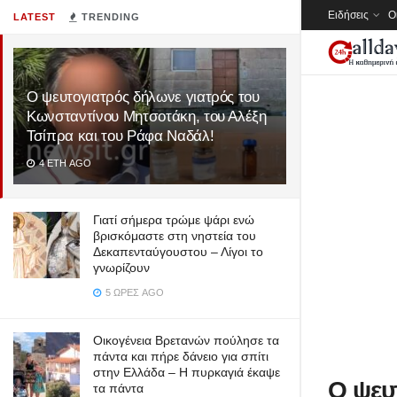
Ειδήσεις
Ο
LATEST
TRENDING
Ο ψευτογιατρός δήλωνε γιατρός του
Κωνσταντίνου Μητσοτάκη, του Αλέξη
Τσίπρα και του Ράφα Ναδάλ!
4 ΈΤΗ AGO
Γιατί σήμερα τρώμε ψάρι ενώ
βρισκόμαστε στη νηστεία του
Δεκαπενταύγουστου – Λίγοι το
γνωρίζουν
5 ΏΡΕΣ AGO
Οικογένεια Βρετανών πούλησε τα
πάντα και πήρε δάνειο για σπίτι
στην Ελλάδα – Η πυρκαγιά έκαψε
Ο ψευ
τα πάντα