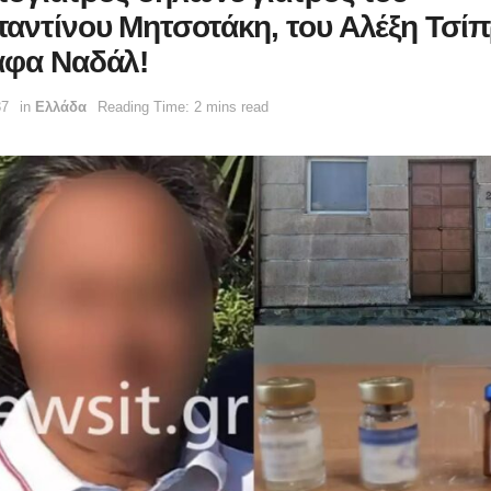
αντίνου Μητσοτάκη, του Αλέξη Τσίπ
άφα Ναδάλ!
37
in
Ελλάδα
Reading Time: 2 mins read