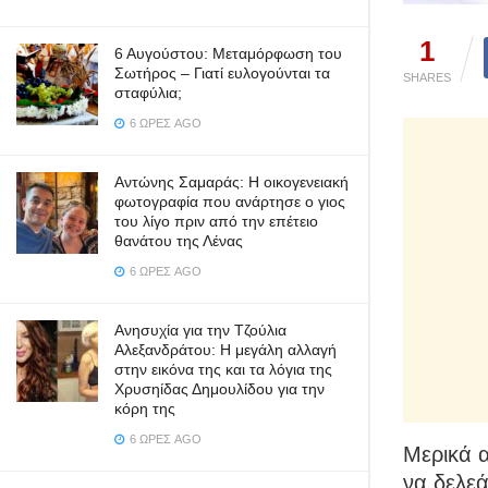
1
6 Αυγούστου: Μεταμόρφωση του
Σωτήρος – Γιατί ευλογούνται τα
SHARES
σταφύλια;
6 ΏΡΕΣ AGO
Αντώνης Σαμαράς: Η οικογενειακή
φωτογραφία που ανάρτησε ο γιος
του λίγο πριν από την επέτειο
θανάτου της Λένας
6 ΏΡΕΣ AGO
Ανησυχία για την Τζούλια
Αλεξανδράτου: Η μεγάλη αλλαγή
στην εικόνα της και τα λόγια της
Χρυσηίδας Δημουλίδου για την
κόρη της
6 ΏΡΕΣ AGO
Μερικά 
να δελεά