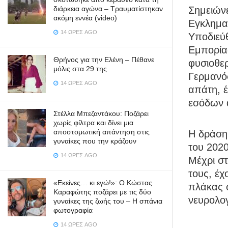
Σημειών
διάρκεια αγώνα – Τραυματίστηκαν
ακόμη εννέα (video)
Εγκλημα
14 ΏΡΕΣ AGO
Υποδιεύ
Εμπορία
Θρήνος για την Ελένη – Πέθανε
φυσιοθε
μόλις στα 29 της
Γερμανός
14 ΏΡΕΣ AGO
απάτη, έ
εσόδων 
Στέλλα Μπεζαντάκου: Ποζάρει
χωρίς φίλτρα και δίνει μια
αποστομωτική απάντηση στις
Η δράση 
γυναίκες που την κράζουν
του 2020
14 ΏΡΕΣ AGO
Μέχρι στ
τους, έχ
«Εκείνες… κι εγώ!»: Ο Κώστας
πλάκας σ
Καραφώτης ποζάρει με τις δύο
νευρολογ
γυναίκες της ζωής του – Η σπάνια
φωτογραφία
14 ΏΡΕΣ AGO