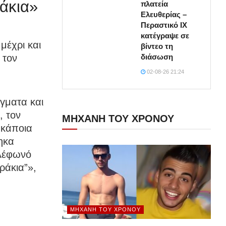
άκια»
πλατεία
Ελευθερίας –
Περαστικό ΙΧ
κατέγραψε σε
μέχρι και
βίντεο τη
διάσωση
 τον
02-08-26 21:24
γματα και
, τον
ΜΗΧΑΝΗ ΤΟΥ ΧΡΟΝΟΥ
 κάποια
ηκα
ηλέφωνό
ράκια”»,
ΜΗΧΑΝΉ ΤΟΥ ΧΡΌΝΟΥ