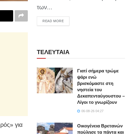
των...
DETAILS
READ MORE
ΤΕΛΕΥΤΑΙΑ
Γιατί σήμερα τρώμε
ψάρι ενώ
βρισκόμαστε στη
νηστεία του
Δεκαπενταύγουστου –
Λίγοι το γνωρίζουν
06-08-26 04:27
ρός» για
Οικογένεια Βρετανών
πούλησε τα πάντα και