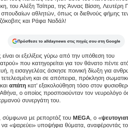
η, του Αλέξη Τσίπρα, της Άννας Βίσση, Λευτέρη 
 σπουδαίων αθλητών, όπως οι διεθνούς φήμης τεν
ζόκοβιτς και Ράφα Ναδάλ!
Πρόσθεσε το alldaynews στις πηγές σου στη Google
 είναι οι εξελίξεις γύρω από την υπόθεση του
ατρού» που κατηγορείται για τον θάνατο πέντε ατ
υή, η εισαγγελέας άσκησε ποινική δίωξη για ανθ
, τετελεσμένη και σε απόπειρα, πρόκληση σωματι
και
απάτη
κατ’ εξακολούθηση τόσο στον φυσιοθε
Αθήνα, ο οποίος προσποιούνταν τον νευρολόγο όσ
ερμανού συνεργάτη του.
, σύμφωνα με ρεπορτάζ του
MEGA
, ο «
ψευτογια
ε να «ψαρεύει» υποψήφια θύματα, αναφέροντάς το