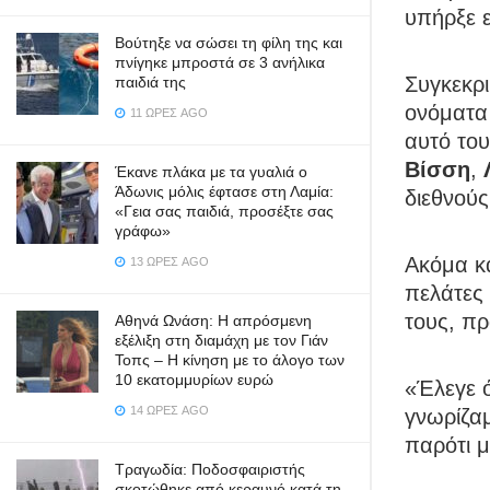
υπήρξε 
Βούτηξε να σώσει τη φίλη της και
πνίγηκε μπροστά σε 3 ανήλικα
Συγκεκρ
παιδιά της
ονόματα 
11 ΏΡΕΣ AGO
αυτό το
Βίσση
,
Έκανε πλάκα με τα γυαλιά ο
Άδωνις μόλις έφτασε στη Λαμία:
διεθνούς
«Γεια σας παιδιά, προσέξτε σας
γράφω»
Ακόμα κα
13 ΏΡΕΣ AGO
πελάτες
τους, πρ
Αθηνά Ωνάση: Η απρόσμενη
εξέλιξη στη διαμάχη με τον Γιάν
Τοπς – Η κίνηση με το άλογο των
10 εκατομμυρίων ευρώ
«Έλεγε ό
14 ΏΡΕΣ AGO
γνωρίζα
παρότι μ
Τραγωδία: Ποδοσφαιριστής
σκοτώθηκε από κεραυνό κατά τη