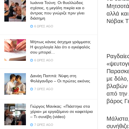
Ιωάννα Τούνη: Οι θυελλώδεις
Μητσοτάκ
σχέσεις, η μεγάλη πικρία και ο
αλλά και
άντρας που γνώριζε πριν γίνει
διάσημη
Νόβακ Τ
6 ΏΡΕΣ AGO
Μήπως κάνεις άσχημα γράμματα;
Η ψυχολογία λέει ότι ο εγκέφαλός
σου μπορεί…
Ραγδαίες
6 ΏΡΕΣ AGO
«ψευτογι
Παρασκε
Δανάη Παππά: Νύφη στη
με δόλο
Φολέγανδρο – Οι πρώτες εικόνες
βλαβών 
7 ΏΡΕΣ AGO
από την 
βάρος Γ
Γιώργος Μανίκας: «Πιάστηκε στα
χέρια» με εργαζόμενο σε καφετέρια
– Tι συνέβη (video)
Μάλιστα
συνήθιζ
7 ΏΡΕΣ AGO