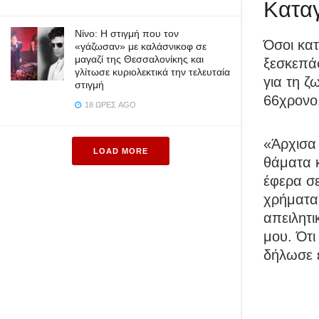
Καταγ
Νίνο: Η στιγμή που τον
Όσοι κα
«γάζωσαν» με καλάσνικοφ σε
μαγαζί της Θεσσαλονίκης και
ξεσκεπάσ
γλίτωσε κυριολεκτικά την τελευταία
για τη 
στιγμή
66χρονο
18 ΏΡΕΣ AGO
«Άρχισα
LOAD MORE
θάματα κ
έφερα σε
χρήματα
απειλητι
μου. Ότι
δήλωσε 