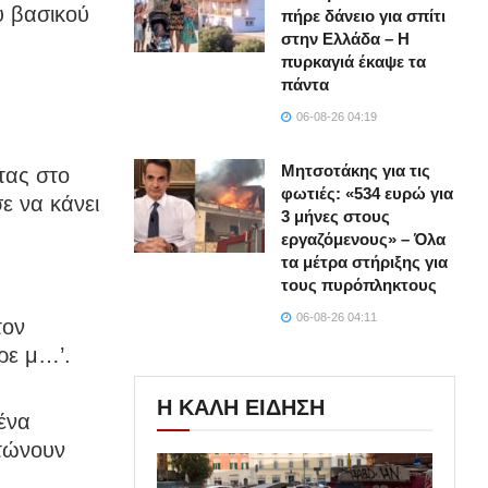
υ βασικού
πήρε δάνειο για σπίτι
στην Ελλάδα – Η
πυρκαγιά έκαψε τα
πάντα
06-08-26 04:19
Μητσοτάκης για τις
τας στο
φωτιές: «534 ευρώ για
 να κάνει
3 μήνες στους
εργαζόμενους» – Όλα
τα μέτρα στήριξης για
τους πυρόπληκτους
06-08-26 04:11
τον
 ρε μ…’.
Η ΚΑΛΗ ΕΙΔΗΣΗ
 ένα
ρτώνουν