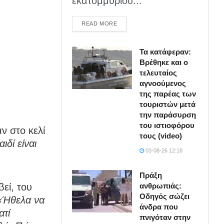
εκατομμυρίου...
DETAILS
READ MORE
Τα κατάφεραν:
Βρέθηκε και ο
τελευταίος
αγνοούμενος
της παρέας των
τουριστών μετά
την παράσυρση
του ιστιοφόρου
ν στο κελί
τους (video)
ιδί είναι
03-08-26 12:18
Πράξη
ανθρωπιάς:
βεί, του
Οδηγός σώζει
«Ήθελα να
άνδρα που
ατί
πνιγόταν στην