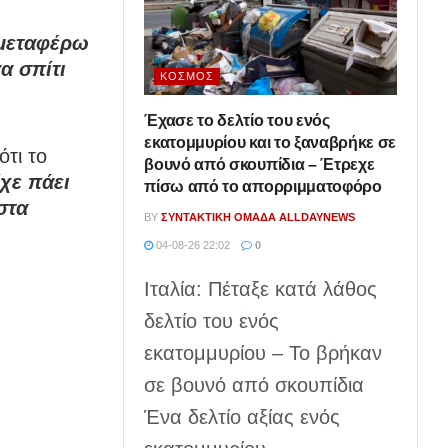
 μεταφέρω
α σπίτι
ΚΌΣΜΟΣ
Έχασε το δελτίο του ενός
εκατομμυρίου και το ξαναβρήκε σε
τι το
βουνό από σκουπίδια – Έτρεχε
ίχε πάει
πίσω από το απορριμματοφόρο
στα
BY
ΣΥΝΤΑΚΤΙΚΉ ΟΜΆΔΑ ALLDAYNEWS
04-08-26 22:02
0
Ιταλία: Πέταξε κατά λάθος
δελτίο του ενός
εκατομμυρίου – Το βρήκαν
σε βουνό από σκουπίδια
Ένα δελτίο αξίας ενός