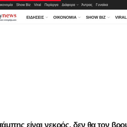
ικονομία
Show Biz
Viral
Περίεργα
Διάφορα
Άντρας
Γυναίκα
ΕΙΔΉΣΕΙΣ
ΟΙΚΟΝΟΜΊΑ
SHOW BIZ
VIRAL
άμπης είναι νεκρός, δεν θα τον βρο