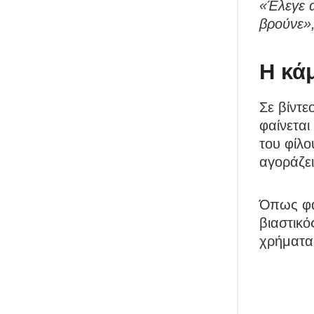
«Έλεγε α
βρούνε»
Η κά
Σε βίντ
φαίνετα
του φίλο
αγοράζει
Όπως φαί
βιαστικό
χρήματα