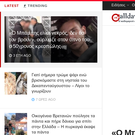
Ειδήσεις
Ο
LATEST
TRENDING
«Ο Μπάμπης είναι νεκρός, δεν θα
τον βρουν», ούρλιαζε στον ύπνο του
ο 50χρονος κρεοπώλης
3 ΈΤΗ AGO
Γιατί σήμερα τρώμε ψάρι ενώ
βρισκόμαστε στη νηστεία του
Δεκαπενταύγουστου – Λίγοι το
γνωρίζουν
7 ΏΡΕΣ AGO
Οικογένεια Βρετανών πούλησε τα
πάντα και πήρε δάνειο για σπίτι
στην Ελλάδα – Η πυρκαγιά έκαψε
«Ο Μπ
τα πάντα