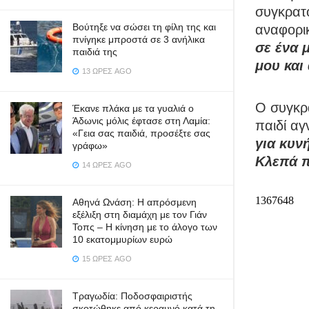
συγκρατ
Βούτηξε να σώσει τη φίλη της και
αναφορι
πνίγηκε μπροστά σε 3 ανήλικα
σε ένα 
παιδιά της
μου και 
13 ΏΡΕΣ AGO
Ο συγκρ
Έκανε πλάκα με τα γυαλιά ο
Άδωνις μόλις έφτασε στη Λαμία:
παιδί αγ
«Γεια σας παιδιά, προσέξτε σας
για κυνή
γράφω»
Κλεπά π
14 ΏΡΕΣ AGO
Αθηνά Ωνάση: Η απρόσμενη
εξέλιξη στη διαμάχη με τον Γιάν
Τοπς – Η κίνηση με το άλογο των
10 εκατομμυρίων ευρώ
15 ΏΡΕΣ AGO
Τραγωδία: Ποδοσφαιριστής
σκοτώθηκε από κεραυνό κατά τη