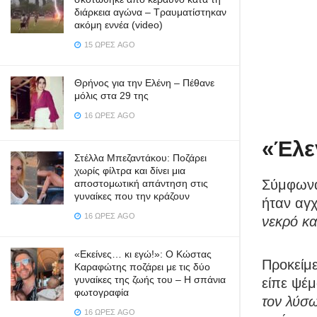
διάρκεια αγώνα – Τραυματίστηκαν
ακόμη εννέα (video)
15 ΏΡΕΣ AGO
Θρήνος για την Ελένη – Πέθανε
μόλις στα 29 της
16 ΏΡΕΣ AGO
«Έλεγ
Στέλλα Μπεζαντάκου: Ποζάρει
χωρίς φίλτρα και δίνει μια
Σύμφωνα
αποστομωτική απάντηση στις
γυναίκες που την κράζουν
ήταν αγχ
16 ΏΡΕΣ AGO
νεκρό κα
«Εκείνες… κι εγώ!»: Ο Κώστας
Προκείμε
Καραφώτης ποζάρει με τις δύο
γυναίκες της ζωής του – Η σπάνια
είπε ψέμ
φωτογραφία
τον λύσω 
16 ΏΡΕΣ AGO