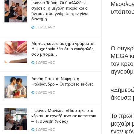
Ιωάννα Τούνη: Οι θυελλώδεις
Μεσολογ
σχέσεις, η μεγάλη πικρία και ο
υπόπτου
άντρας που γνώριζε πριν γίνει
διάσημη
8 ΏΡΕΣ AGO
Μήπως κάνεις άσχημα γράμματα;
Ο συγκρ
Η ψυχολογία λέει ότι ο εγκέφαλός
σου μπορεί…
MEGA κα
τον κρεο
8 ΏΡΕΣ AGO
αγνοούμ
Δανάη Παππά: Νύφη στη
Φολέγανδρο – Οι πρώτες εικόνες
«Ξημερώ
8 ΏΡΕΣ AGO
άκουσα μ
Γιώργος Μανίκας: «Πιάστηκε στα
To πρωί 
χέρια» με εργαζόμενο σε καφετέρια
– Tι συνέβη (video)
μαχαίρι 
8 ΏΡΕΣ AGO
έναν φόν