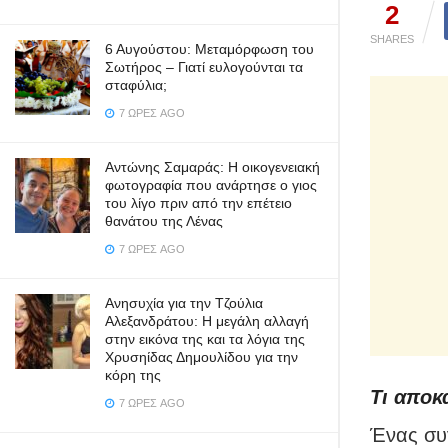
2
SHARES
6 Αυγούστου: Μεταμόρφωση του
Σωτήρος – Γιατί ευλογούνται τα
σταφύλια;
7 ΏΡΕΣ AGO
Αντώνης Σαμαράς: Η οικογενειακή
φωτογραφία που ανάρτησε ο γιος
του λίγο πριν από την επέτειο
θανάτου της Λένας
7 ΏΡΕΣ AGO
Ανησυχία για την Τζούλια
Αλεξανδράτου: Η μεγάλη αλλαγή
στην εικόνα της και τα λόγια της
Χρυσηίδας Δημουλίδου για την
κόρη της
Τι αποκ
7 ΏΡΕΣ AGO
Ένας συ