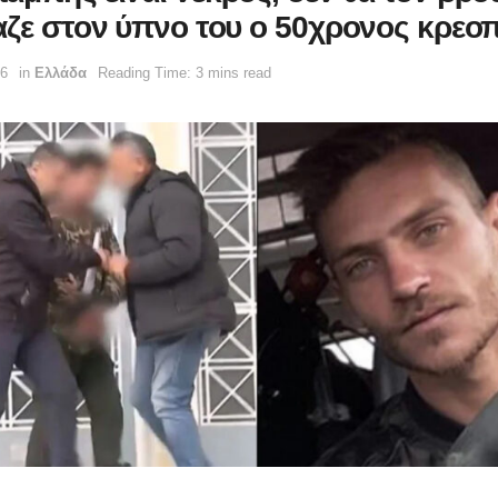
αζε στον ύπνο του ο 50χρονος κρε
16
in
Ελλάδα
Reading Time: 3 mins read