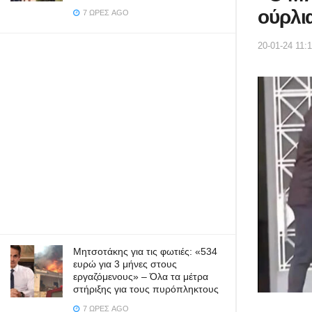
ούρλι
7 ΏΡΕΣ AGO
20-01-24 11:
Μητσοτάκης για τις φωτιές: «534
ευρώ για 3 μήνες στους
εργαζόμενους» – Όλα τα μέτρα
στήριξης για τους πυρόπληκτους
7 ΏΡΕΣ AGO