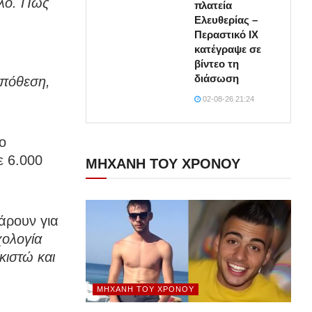
λλό. Πώς
πλατεία
Ελευθερίας –
Περαστικό ΙΧ
κατέγραψε σε
βίντεο τη
διάσωση
υπόθεση,
02-08-26 21:24
ο
ε 6.000
ΜΗΧΑΝΗ ΤΟΥ ΧΡΟΝΟΥ
άρουν για
χολογία
ακιστώ και
ΜΗΧΑΝΉ ΤΟΥ ΧΡΌΝΟΥ