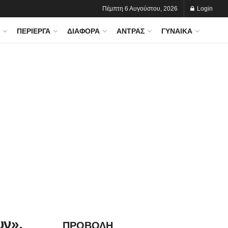
Πέμπτη 6 Αυγούστου, 2026
Login
ΠΕΡΊΕΡΓΑ
ΔΙΆΦΟΡΑ
ΆΝΤΡΑΣ
ΓΥΝΑΊΚΑ
υν»,
ΠΡΟΒΟΛΗ