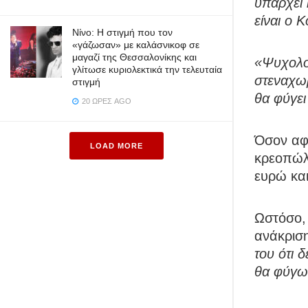
υπάρχει 
είναι ο 
Νίνο: Η στιγμή που τον
«γάζωσαν» με καλάσνικοφ σε
μαγαζί της Θεσσαλονίκης και
«Ψυχολο
γλίτωσε κυριολεκτικά την τελευταία
στεναχωρ
στιγμή
θα φύγει
20 ΏΡΕΣ AGO
Όσον αφο
LOAD MORE
κρεοπώλ
ευρώ και
Ωστόσο, 
ανάκρισ
του ότι 
θα φύγω