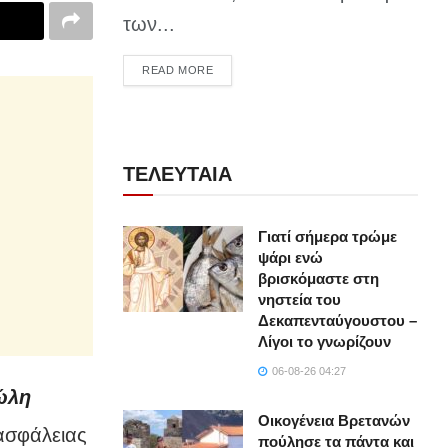
των...
DETAILS
READ MORE
ΤΕΛΕΥΤΑΙΑ
Γιατί σήμερα τρώμε
ψάρι ενώ
βρισκόμαστε στη
νηστεία του
Δεκαπενταύγουστου –
Λίγοι το γνωρίζουν
06-08-26 04:27
ώλη
Οικογένεια Βρετανών
ασφάλειας
πούλησε τα πάντα και