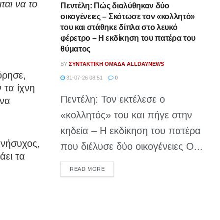
ται να το
Πεντέλη: Πώς διαλύθηκαν δύο
οικογένειες – Σκότωσε τον «κολλητό»
του και στάθηκε δίπλα στο λευκό
φέρετρο – Η εκδίκηση του πατέρα του
θύματος
BY
ΣΥΝΤΑΚΤΙΚΉ ΟΜΆΔΑ ALLDAYNEWS
όρησε,
31-07-26 08:51
0
 τα ίχνη
Πεντέλη: Τον εκτέλεσε ο
 να
«κολλητός» του και πήγε στην
κηδεία – Η εκδίκηση του πατέρα
ανήσυχος,
που διέλυσε δύο οικογένειες Ο...
άει τα
DETAILS
READ MORE