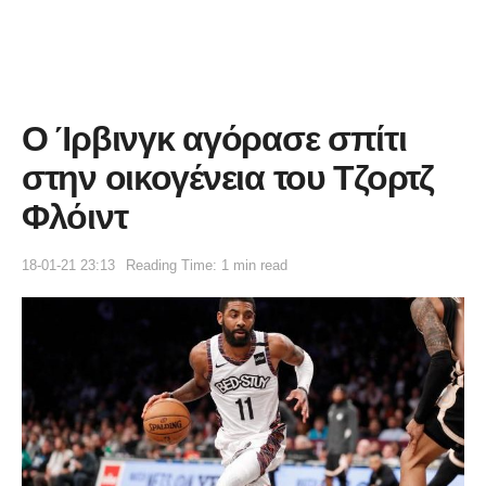
Ο Ίρβινγκ αγόρασε σπίτι
στην οικογένεια του Τζορτζ
Φλόιντ
18-01-21 23:13
Reading Time: 1 min read