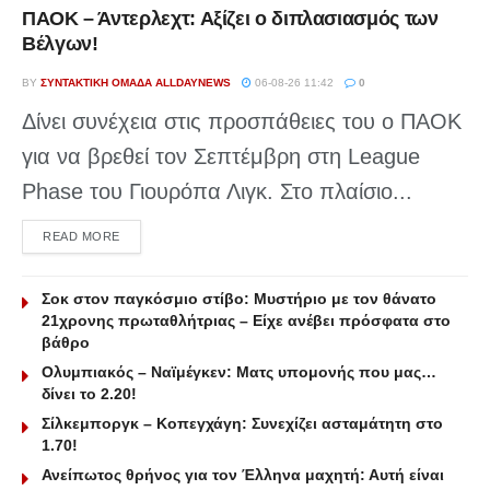
ΠΑΟΚ – Άντερλεχτ: Αξίζει ο διπλασιασμός των
Βέλγων!
BY
ΣΥΝΤΑΚΤΙΚΉ ΟΜΆΔΑ ALLDAYNEWS
06-08-26 11:42
0
Δίνει συνέχεια στις προσπάθειες του ο ΠΑΟΚ
για να βρεθεί τον Σεπτέμβρη στη League
Phase του Γιουρόπα Λιγκ. Στο πλαίσιο...
DETAILS
READ MORE
Σοκ στον παγκόσμιο στίβο: Μυστήριο με τον θάνατο
21χρονης πρωταθλήτριας – Είχε ανέβει πρόσφατα στο
βάθρο
Ολυμπιακός – Ναϊμέγκεν: Ματς υπομονής που μας…
δίνει το 2.20!
Σίλκεμποργκ – Κοπεγχάγη: Συνεχίζει ασταμάτητη στο
1.70!
Ανείπωτος θρήνος για τον Έλληνα μαχητή: Αυτή είναι