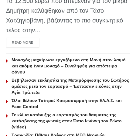
Τα 12.500 ευρώ που απέμεναν για τον μικρό
Δημήτρη καλύφθηκαν από τον Τάσο
Χατζηγιοβάνη, βάζοντας το πιο συγκινητικό
τέλος στην...
DETAILS
READ MORE
Μοναχός μαχαίρωσε εργαζόμενο στη Μονή στον λαιμό
και ακόμη έναν μοναχό – Συνελήφθη για απόπειρα
φόνου
Βεβήλωσαν εκκλησάκι της Μεταμόρφωσης του Σωτήρος
αμέσως μετά τον εορτασμό – Έσπασαν εικόνες στην
Αγία Τράπεζα
Όλοι θέλουν Τσίπρα: Κοσμοσυρροή στην ΕΛ.Α.Σ. και
Face Control
Σε κλίμα κατάνυξης ο εορτασμός του θαύματος της
κατάσβεσης της φωτιάς στον Όσιο Ιωάννη τον Ρώσο
(video)
Τραγωδία: Πέθανε βρέφος στη ΜΕΘ Νεογνών